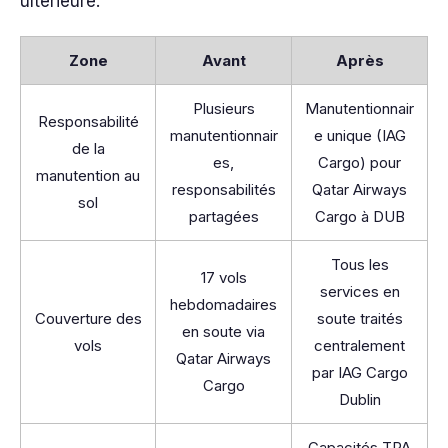
ultérieure.
Zone
Avant
Après
Plusieurs
Manutentionnair
Responsabilité
manutentionnair
e unique (IAG
de la
es,
Cargo) pour
manutention au
responsabilités
Qatar Airways
sol
partagées
Cargo à DUB
Tous les
17 vols
services en
hebdomadaires
Couverture des
soute traités
en soute via
vols
centralement
Qatar Airways
par IAG Cargo
Cargo
Dublin
Capacités TPA