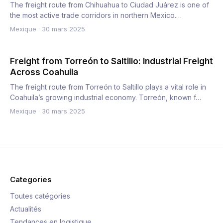
The freight route from Chihuahua to Ciudad Juárez is one of
the most active trade corridors in northern Mexico.
Chihuahu…
Mexique
·
30 mars 2025
Freight from Torreón to Saltillo: Industrial Freight
Across Coahuila
The freight route from Torreón to Saltillo plays a vital role in
Coahuila’s growing industrial economy. Torreón, known f…
Mexique
·
30 mars 2025
Categories
Toutes catégories
Actualités
Tendances en logistique