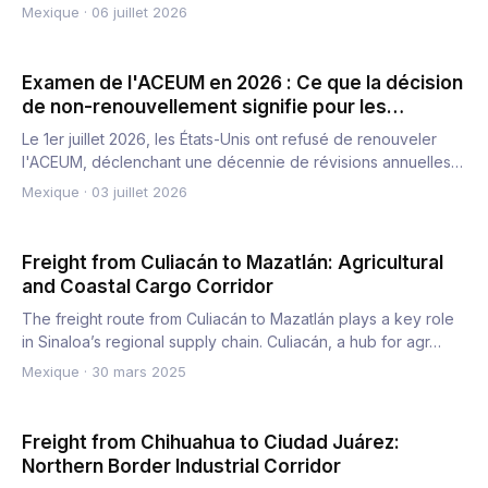
responsabi…
Mexique
·
06 juillet 2026
Examen de l'ACEUM en 2026 : Ce que la décision
de non-renouvellement signifie pour les
transporteurs
Le 1er juillet 2026, les États-Unis ont refusé de renouveler
l'ACEUM, déclenchant une décennie de révisions annuelles
ai…
Mexique
·
03 juillet 2026
Freight from Culiacán to Mazatlán: Agricultural
and Coastal Cargo Corridor
The freight route from Culiacán to Mazatlán plays a key role
in Sinaloa’s regional supply chain. Culiacán, a hub for agr…
Mexique
·
30 mars 2025
Freight from Chihuahua to Ciudad Juárez:
Northern Border Industrial Corridor