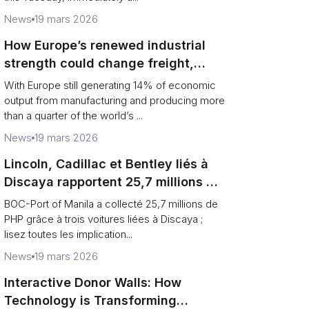
News
19 mars 2026
How Europe’s renewed industrial
strength could change freight,
ports and supply chains
With Europe still generating 14% of economic
output from manufacturing and producing more
than a quarter of the world’s ...
News
19 mars 2026
Lincoln, Cadillac et Bentley liés à
Discaya rapportent 25,7 millions de
PHP lors d'une vente aux enchères
BOC-Port of Manila a collecté 25,7 millions de
du BOC-Port de Manille
PHP grâce à trois voitures liées à Discaya ;
lisez toutes les implication...
News
19 mars 2026
Interactive Donor Walls: How
Technology is Transforming