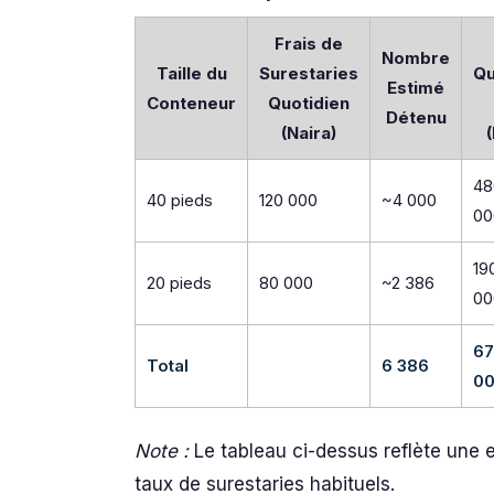
Frais de
Nombre
Taille du
Surestaries
Qu
Estimé
Conteneur
Quotidien
Détenu
(Naira)
48
40 pieds
120 000
~4 000
00
19
20 pieds
80 000
~2 386
00
67
Total
6 386
0
Note :
Le tableau ci-dessus reflète une e
taux de surestaries habituels.