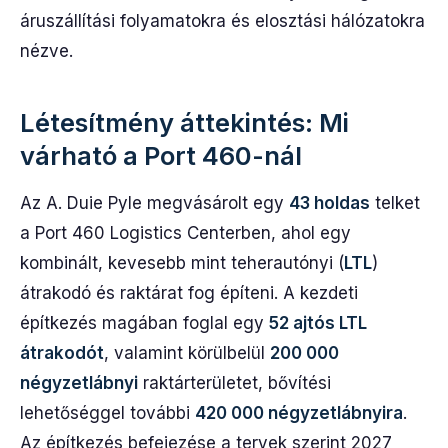
áruszállítási folyamatokra és elosztási hálózatokra
nézve.
Létesítmény áttekintés: Mi
várható a Port 460-nál
Az A. Duie Pyle megvásárolt egy
43 holdas
telket
a Port 460 Logistics Centerben, ahol egy
kombinált, kevesebb mint teherautónyi (
LTL
)
átrakodó és raktárat fog építeni. A kezdeti
építkezés magában foglal egy
52 ajtós LTL
átrakodót
, valamint körülbelül
200 000
négyzetlábnyi
raktárterületet, bővítési
lehetőséggel további
420 000 négyzetlábnyira
.
Az építkezés befejezése a tervek szerint 2027