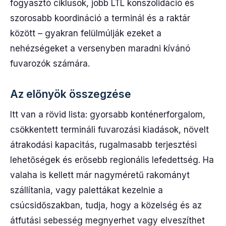
fogyasztó ciklusok, jobb LTL konszolidáció és
szorosabb koordináció a terminál és a raktár
között – gyakran felülmúlják ezeket a
nehézségeket a versenyben maradni kívánó
fuvarozók számára.
Az előnyök összegzése
Itt van a rövid lista: gyorsabb konténerforgalom,
csökkentett termináli fuvarozási kiadások, növelt
átrakodási kapacitás, rugalmasabb terjesztési
lehetőségek és erősebb regionális lefedettség. Ha
valaha is kellett már nagyméretű rakományt
szállítania, vagy palettákat kezelnie a
csúcsidőszakban, tudja, hogy a közelség és az
átfutási sebesség megnyerhet vagy elveszíthet