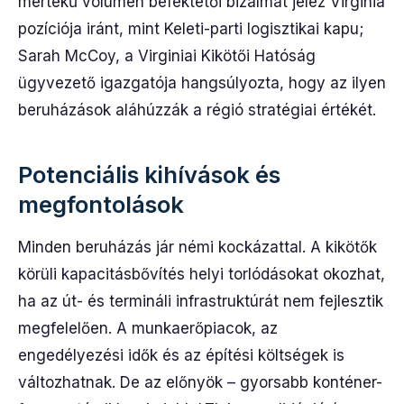
mértékű volumen befektetői bizalmat jelez Virginia
pozíciója iránt, mint Keleti-parti logisztikai kapu;
Sarah McCoy, a Virginiai Kikötői Hatóság
ügyvezető igazgatója hangsúlyozta, hogy az ilyen
beruházások aláhúzzák a régió stratégiai értékét.
Potenciális kihívások és
megfontolások
Minden beruházás jár némi kockázattal. A kikötők
körüli kapacitásbővítés helyi torlódásokat okozhat,
ha az út- és termináli infrastruktúrát nem fejlesztik
megfelelően. A munkaerőpiacok, az
engedélyezési idők és az építési költségek is
változhatnak. De az előnyök – gyorsabb konténer-