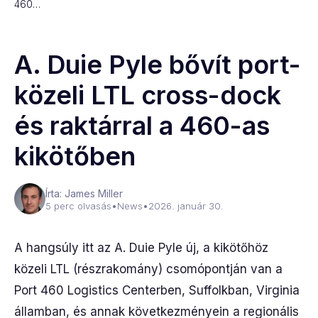
460…
A. Duie Pyle bővít port-
közeli LTL cross-dock
és raktárral a 460-as
kikötőben
Írta: James Miller
5 perc olvasás
•
News
•
2026. január 30.
A hangsúly itt az A. Duie Pyle új, a kikötőhöz
közeli LTL (részrakomány) csomópontján van a
Port 460 Logistics Centerben, Suffolkban, Virginia
államban, és annak következményein a regionális