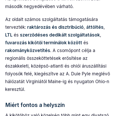
második negyedévében várható.
Az oldalt számos szolgáltatás támogatására
tervezték:
raktározás és disztribúció
,
áttöltés
,
LTL
és
szerződéses dedikált szolgáltatások
,
fuvarozás kikötői terminálok között
és
rakományközvetítés
. A csomópont célja a
regionális összeköttetések erősítése az
északkeleti, középső-atlanti és ohiói áruszállítási
folyosók felé, kiegészítve az A. Duie Pyle meglévő
hálózatát Virginiától Maine-ig és nyugaton Ohio-n
keresztül.
Miért fontos a helyszín
A kikötőhöz való közelség több mint egy divatszó