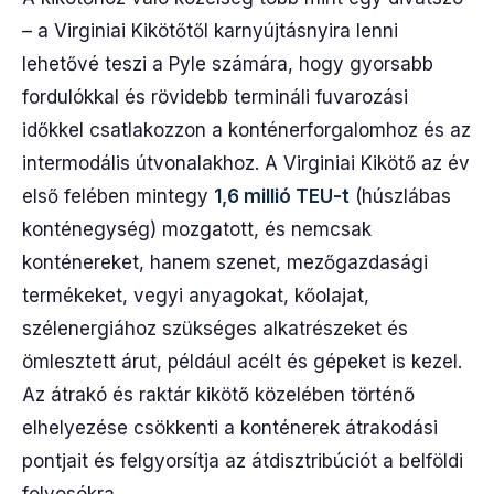
– a Virginiai Kikötőtől karnyújtásnyira lenni
lehetővé teszi a Pyle számára, hogy gyorsabb
fordulókkal és rövidebb termináli fuvarozási
időkkel csatlakozzon a konténerforgalomhoz és az
intermodális útvonalakhoz. A Virginiai Kikötő az év
első felében mintegy
1,6 millió TEU-t
(húszlábas
konténegység) mozgatott, és nemcsak
konténereket, hanem szenet, mezőgazdasági
termékeket, vegyi anyagokat, kőolajat,
szélenergiához szükséges alkatrészeket és
ömlesztett árut, például acélt és gépeket is kezel.
Az átrakó és raktár kikötő közelében történő
elhelyezése csökkenti a konténerek átrakodási
pontjait és felgyorsítja az átdisztribúciót a belföldi