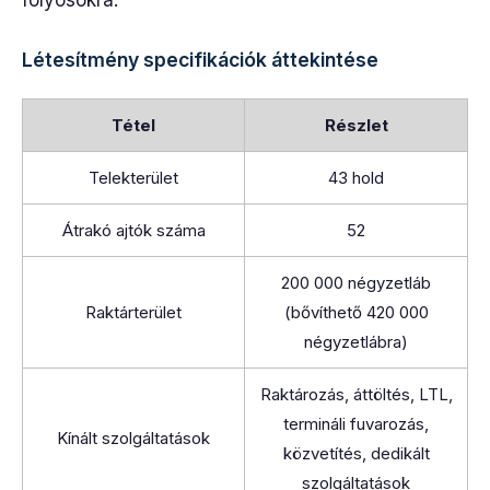
folyosókra.
Létesítmény specifikációk áttekintése
Tétel
Részlet
Telekterület
43 hold
Átrakó ajtók száma
52
200 000 négyzetláb
Raktárterület
(bővíthető 420 000
négyzetlábra)
Raktározás, áttöltés, LTL,
termináli fuvarozás,
Kínált szolgáltatások
közvetítés, dedikált
szolgáltatások