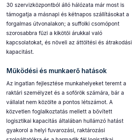
30 szervizközpontból álló hálózata már most is
támogatja a másnapi és kétnapos szállításokat a
forgalmas útvonalakon; a suffolki csomópont
szorosabbra fűzi a kikötői árukkal való
kapcsolatokat, és növeli az áttöltési és átrakodási
kapacitást.
Működési és munkaerő hatások
Az ingatlan fejlesztése munkahelyeket teremt a
raktári személyzet és a sofőrök számára, bár a
vállalat nem közölte a pontos létszámot. A
közvetlen foglalkoztatás mellett a bővített
logisztikai kapacitás általában hullámzó hatást
gyakorol a helyi fuvarozási, raktározási
szolgáltatókra és a harmadik fél logisztikai