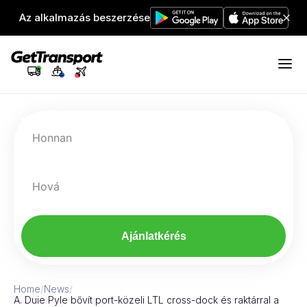
Az alkalmazás beszerzése
Honnan
Hová
Ajánlatkérés
Home
/
News
/
A. Duie Pyle bővít port-közeli LTL cross-dock és raktárral a