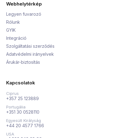
Webhelytérkép
Legyen fuvarozó
Rólunk
GYIK
Integráció
Szolgáltatási szerződés
Adatvédelmi irányelvek
Árukár-biztosítás
Kapcsolatok
Ciprus
+357 25 123889
Portugália
+351 30 0528110
Egyesült Királyság
+44 20 4577 1766
USA