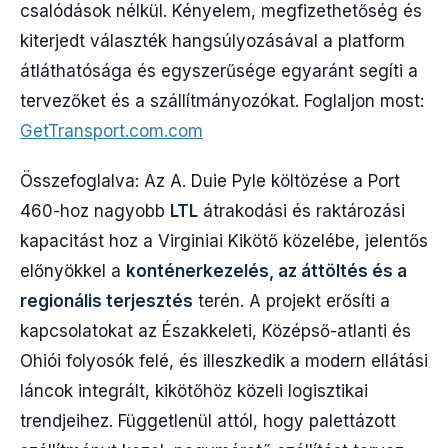
csalódások nélkül. Kényelem, megfizethetőség és
kiterjedt választék hangsúlyozásával a platform
átláthatósága és egyszerűsége egyaránt segíti a
tervezőket és a szállítmányozókat. Foglaljon most:
GetTransport.com.com
Összefoglalva: Az A. Duie Pyle költözése a Port
460-hoz nagyobb
LTL
átrakodási és raktározási
kapacitást hoz a Virginiai Kikötő közelébe, jelentős
előnyökkel a
konténerkezelés, az áttöltés és a
regionális terjesztés
terén. A projekt erősíti a
kapcsolatokat az Északkeleti, Középső-atlanti és
Ohiói folyosók felé, és illeszkedik a modern ellátási
láncok integrált, kikötőhöz közeli logisztikai
trendjeihez. Függetlenül attól, hogy palettázott