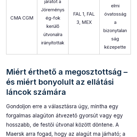
járatot a
elmi
Jóreménys
FAL 1, FAL
óvatosság
CMA CGM
ég-fok
3, MEX
a
kerülő
bizonytalan
útvonalra
ság
irányítottak
közepette
Miért érthető a megosztottság –
és miért bonyolult az ellátási
láncok számára
Gondoljon erre a választásra úgy, mintha egy
forgalmas alagúton átvezető gyorsút vagy egy
hosszabb, de festői útvonal között döntene. A
Maersk arra fogad, hogy az alagút ma járható; a