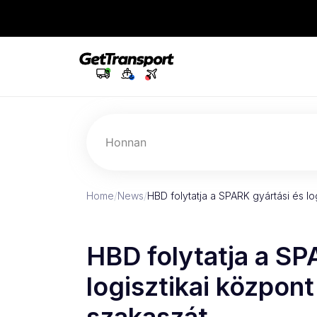
Honnan
Home
/
News
/
HBD folytatja a SPARK gyártási és l
HBD folytatja a SP
logisztikai közpon