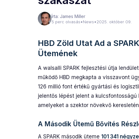
szakaszát
Írta: James Miller
5 perc olvasás
•
News
•
2025. október 09.
HBD Zöld Utat Ad a SPARK 
Ütemének
A walsalli SPARK fejlesztési útja lendül
működő HBD megkapta a visszavont ügyl
126 millió font értékű gyártási és logisz
jelentős lépést jelent a kulcsfontosságú l
amelyeket a szektor növekvő keresleténe
A Második Ütemű Bővítés Részl
A SPARK második üteme
101 341 négyze