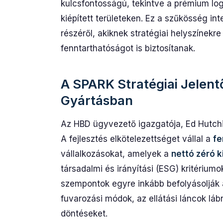
kulcsfontosságú, tekintve a prémium logi
kiépített területeken. Ez a szűkösség int
részéről, akiknek stratégiai helyszínek
fenntarthatóságot is biztosítanak.
A SPARK Stratégiai Jelent
Gyártásban
Az HBD ügyvezető igazgatója, Ed Hutchin
A fejlesztés elkötelezettséget vállal a
fe
vállalkozásokat, amelyek a
nettó zéró k
társadalmi és irányítási (ESG) kritériumo
szempontok egyre inkább befolyásolják a
fuvarozási módok, az ellátási láncok lá
döntéseket.