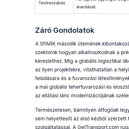
Testreszabás
áramlását.
Záró Gondolatok
A SPARK második ütemének kibontakozása 
szektorok hogyan alkalmazkodnak a prém
kereslethez. Míg a globális logisztikai ö
az ilyen projektekre, vitathatatlan a he
feladására és a fuvarozási létesítmények
a mai globális teherfuvarozási és eloszt
az ellátási lánc modernizációjának széles
Természetesen, bármilyen átfogóak legy
sem helyettesíti az első kézből szerzett
szolgáltatással. A GetTransport.com rug