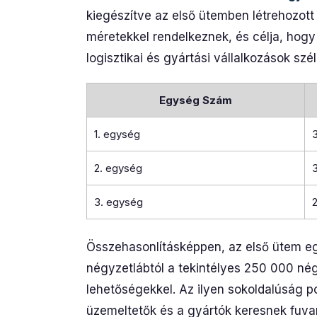
kiegészítve az első ütemben létrehozott
méretekkel rendelkeznek, és célja, hog
logisztikai és gyártási vállalkozások szél
Egység Szám
1. egység
2. egység
3. egység
Összehasonlításképpen, az első ütem e
négyzetlábtól a tekintélyes 250 000 négy
lehetőségekkel. Az ilyen sokoldalúság po
üzemeltetők és a gyártók keresnek fuvar