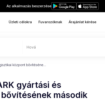
Az alkalmazás beszerzése
Üzleti célokra
Fuvarozóknak
Árajánlat kérése
Hová
ogisztikai központ bővítéséne…
ARK gyártási és
t bővítésének második