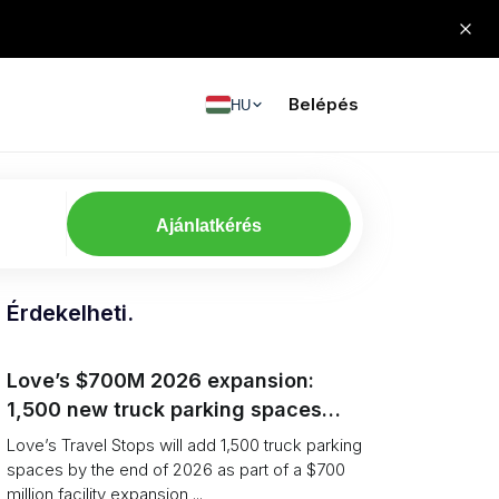
Belépés
HU
Ajánlatkérés
Érdekelheti.
Love’s $700M 2026 expansion:
1,500 new truck parking spaces
and expanded driver services
Love’s Travel Stops will add 1,500 truck parking
spaces by the end of 2026 as part of a $700
million facility expansion ...