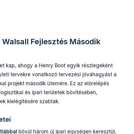
Walsall Fejlesztés Második
etet kap, ahogy a Henry Boot egyik részlegeként
eti tervekre vonatkozó tervezési jóváhagyást a
tikai projekt második ütemére. Ez az előrelépés
ogisztikai és ipari területek bővítésében,
k kielégítésére szabtak.
etei
tlábbal
bővül három új ipari egységen keresztül,