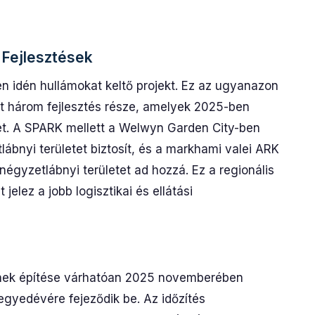
 Fejlesztések
 idén hullámokat keltő projekt. Ez az ugyanazon
tt három fejlesztés része, amelyek 2025-ben
et. A SPARK mellett a Welwyn Garden City-ben
lábnyi területet biztosít, és a markhami valei ARK
égyzetlábnyi területet ad hozzá. Ez a regionális
jelez a jobb logisztikai és ellátási
einek építése várhatóan 2025 novemberében
gyedévére fejeződik be. Az időzítés