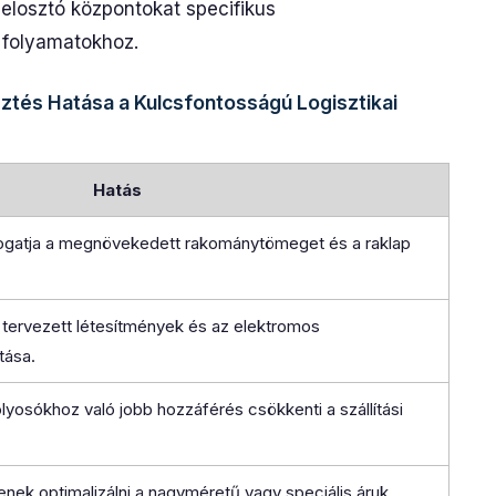
 elosztó központokat specifikus
folyamatokhoz.
ztés Hatása a Kulcsfontosságú Logisztikai
Hatás
mogatja a megnövekedett rakománytömeget és a raklap
tervezett létesítmények és az elektromos
tása.
olyosókhoz való jobb hozzáférés csökkenti a szállítási
nek optimalizálni a nagyméretű vagy speciális áruk