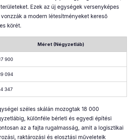
 területeket. Ezek az új egységek versenyképes
y vonzzák a modern létesítményeket kereső
es körét.
Méret (Négyzetláb)
37 900
39 094
24 347
gységei széles skálán mozogtak 18 000
zetlábig, különféle bérleti és egyedi építési
ntosan az a fajta rugalmasság, amit a logisztikai
ozási, raktározási és elosztási műveleteik