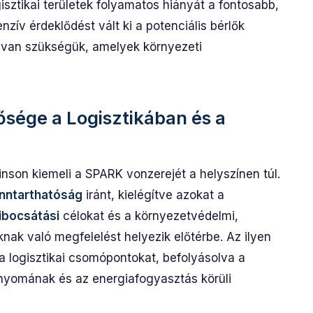
sztikai területek folyamatos hiányát a fontosabb,
enzív érdeklődést vált ki a potenciális bérlők
re van szükségük, amelyek környezeti
ősége a Logisztikában és a
son kiemeli a SPARK vonzerejét a helyszínen túl.
nntarthatóság
iránt, kielégítve azokat a
ibocsátási
célokat és a környezetvédelmi,
knak való megfelelést helyezik előtérbe. Az ilyen
 logisztikai csomópontokat, befolyásolva a
bnyomának és az energiafogyasztás körüli