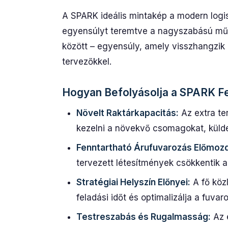
A SPARK ideális mintakép a modern logis
egyensúlyt teremtve a nagyszabású műkö
között – egyensúly, amely visszhangzik a
tervezőkkel.
Hogyan Befolyásolja a SPARK Fej
Növelt Raktárkapacitás:
Az extra te
kezelni a növekvő csomagokat, küld
Fenntartható Árufuvarozás Előmozd
tervezett létesítmények csökkentik a
Stratégiai Helyszín Előnyei:
A fő közl
feladási időt és optimalizálja a fuva
Testreszabás és Rugalmasság:
Az e