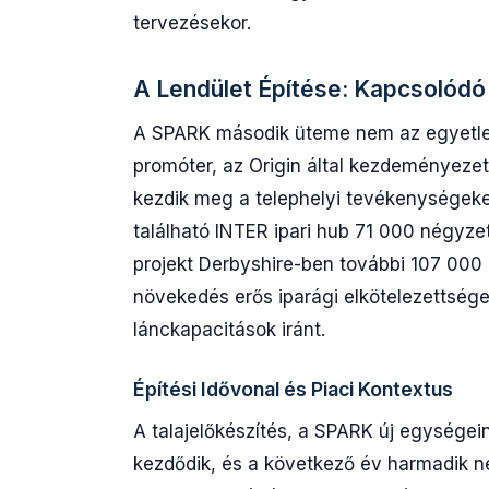
tervezésekor.
A Lendület Építése: Kapcsolódó
A SPARK második üteme nem az egyetlen
promóter, az Origin által kezdeményeze
kezdik meg a telephelyi tevékenységek
található INTER ipari hub 71 000 négyzet
projekt Derbyshire-ben további 107 000 n
növekedés erős iparági elkötelezettséget 
lánckapacitások iránt.
Építési Idővonal és Piaci Kontextus
A talajelőkészítés, a SPARK új egység
kezdődik, és a következő év harmadik ne