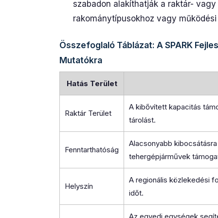
szabadon alakíthatják a raktár- vagy
rakománytípusokhoz vagy működési 
Összefoglaló Táblázat: A SPARK Fejles
Mutatókra
Hatás Terület
A kibővített kapacitás tá
Raktár Terület
tárolást.
Alacsonyabb kibocsátásra 
Fenntarthatóság
tehergépjárművek támoga
A regionális közlekedési f
Helyszín
időt.
Az egyedi egységek segíte