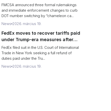
and boost road safety
FMCSA announced three formal rulemakings
and immediate enforcement changes to curb
DOT-number switching by “chameleon ca...
News
2026. március 19.
FedEx moves to recover tariffs paid
under Trump-era measures after
Supreme Court decision
FedEx filed suit in the U.S. Court of International
Trade in New York seeking a full refund of
duties paid under the Tru...
News
2026. március 19.