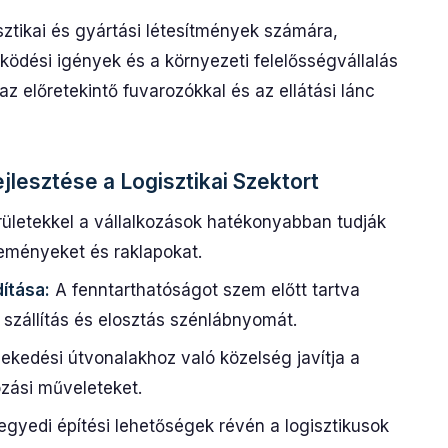
ztikai és gyártási létesítmények számára,
dési igények és a környezeti felelősségvállalás
z előretekintő fuvarozókkal és az ellátási lánc
lesztése a Logisztikai Szektort
rületekkel a vállalkozások hatékonyabban tudják
eményeket és raklapokat.
ítása:
A fenntarthatóságot szem előtt tartva
 szállítás és elosztás szénlábnyomát.
ekedési útvonalakhoz való közelség javítja a
rozási műveleteket.
gyedi építési lehetőségek révén a logisztikusok