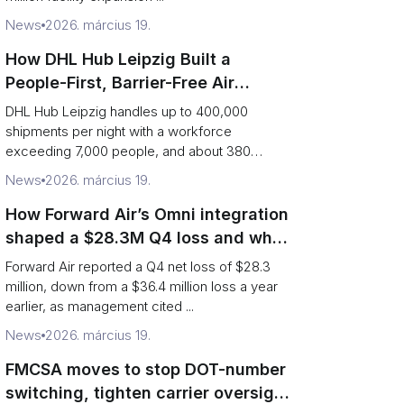
News
2026. március 19.
How DHL Hub Leipzig Built a
People-First, Barrier-Free Air
Network
DHL Hub Leipzig handles up to 400,000
shipments per night with a workforce
exceeding 7,000 people, and about 380
colleag...
News
2026. március 19.
How Forward Air’s Omni integration
shaped a $28.3M Q4 loss and what
shippers should watch
Forward Air reported a Q4 net loss of $28.3
million, down from a $36.4 million loss a year
earlier, as management cited ...
News
2026. március 19.
FMCSA moves to stop DOT-number
switching, tighten carrier oversight