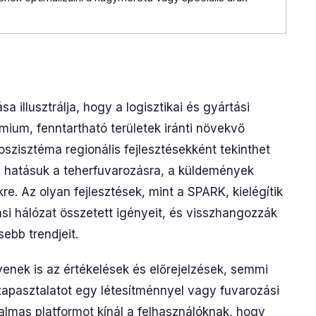
illusztrálja, hogy a logisztikai és gyártási
ium, fenntartható területek iránti növekvő
koszisztéma regionális fejlesztésekként tekinthet
lyi hatásuk a teherfuvarozásra, a küldemények
re. Az olyan fejlesztések, mint a SPARK, kielégítik
ási hálózat összetett igényeit, és visszhangozzák
ebb trendjeit.
enek is az értékelések és előrejelzések, semmi
 tapasztalatot egy létesítménnyel vagy fuvarozási
almas platformot kínál a felhasználóknak, hogy