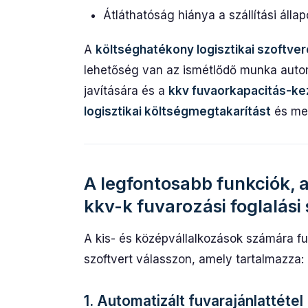
Átláthatóság hiánya a szállítási álla
A
költséghatékony logisztikai szoftve
lehetőség van az ismétlődő munka autom
javítására és a
kkv fuvaorkapacitás-ke
logisztikai költségmegtakarítást
és me
A legfontosabb funkciók, 
kkv-k fuvarozási foglalási
A kis- és középvállalkozások számára fuv
szoftvert válasszon, amely tartalmazza:
1. Automatizált fuvarajánlattétel