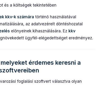
pot és a költségek tekintetében
rek kkv-k számára
történő használatával
atizálására, az adatvezérelt döntéshozatal
zelés
előnyeinek kihasználására. Ez
kkv
gnövekedett ügyfél-elégedettséget eredményez.
amelyeket érdemes keresni a
 szoftvereiben
arozási foglalási szoftvert választva olyan