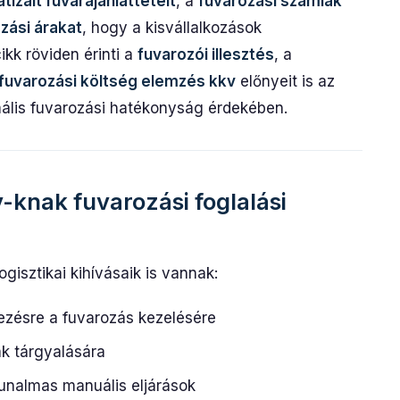
izált fuvarajánlattételt
, a
fuvarozási számlák
ozási árakat
, hogy a kisvállalkozások
ikk röviden érinti a
fuvarozói illesztés
, a
fuvarozási költség elemzés kkv
előnyeit is az
imális fuvarozási hatékonyság érdekében.
-knak fuvarozási foglalási
gisztikai kihívásaik is vannak:
kezésre a fuvarozás kezelésére
ak tárgyalására
 unalmas manuális eljárások