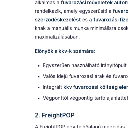
alkalmas a
fuvarozási műveletek autom
rendelkezik, amely egyszerűsíti a
fuvaro
szerződéskezelést
és a
fuvarozási fiz
knak a manuális munka minimálisra csö
maximalizálásában.
Előnyök a kkv-k számára:
Egyszerűen használható irányítópult 
Valós idejű fuvarozási árak és fuvar
Integrált
kkv fuvarozási költség el
Végponttól végpontig tartó ajánlattét
2. FreightPOP
A FreightPOP egy felhőalapú megoldás, a