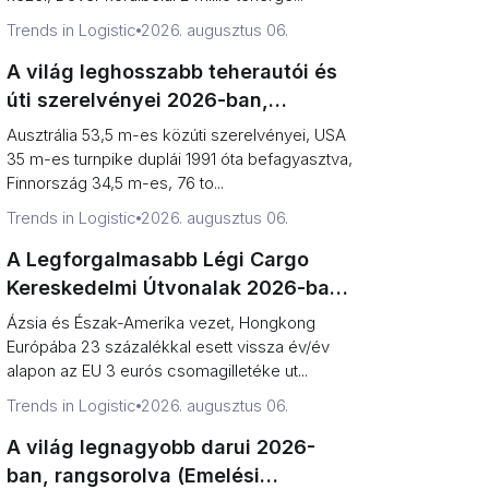
Trends in Logistic
2026. augusztus 06.
A világ leghosszabb teherautói és
úti szerelvényei 2026-ban,
rangsorolva (rekordok vs. törvényi
Ausztrália 53,5 m-es közúti szerelvényei, USA
korlátok)
35 m-es turnpike duplái 1991 óta befagyasztva,
Finnország 34,5 m-es, 76 to...
Trends in Logistic
2026. augusztus 06.
A Legforgalmasabb Légi Cargo
Kereskedelmi Útvonalak 2026-ban,
Rangsorolva (Tonnatartalom vs.
Ázsia és Észak-Amerika vezet, Hongkong
Irány)
Európába 23 százalékkal esett vissza év/év
alapon az EU 3 eurós csomagilletéke ut...
Trends in Logistic
2026. augusztus 06.
A világ legnagyobb darui 2026-
ban, rangsorolva (Emelési