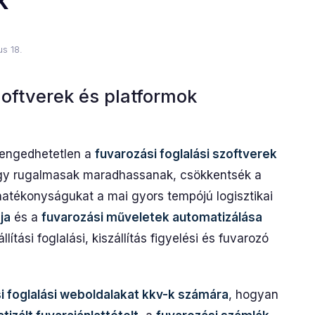
k
us 18.
zoftverek és platformok
elengedhetetlen a
fuvarozási foglalási szoftverek
gy rugalmasak maradhassanak, csökkentsék a
hatékonyságukat a mai gyors tempójú logisztikai
ja
és a
fuvarozási műveletek automatizálása
llítási foglalási, kiszállítás figyelési és fuvarozó
i foglalási weboldalakat kkv-k számára
, hogyan