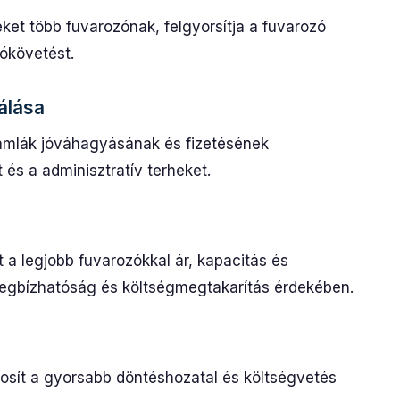
eket több fuvarozónak, felgyorsítja a fuvarozó
tókövetést.
álása
számlák jóváhagyásának és fizetésének
és a adminisztratív terheket.
 a legjobb fuvarozókkal ár, kapacitás és
 megbízhatóság és költségmegtakarítás érdekében.
ztosít a gyorsabb döntéshozatal és költségvetés