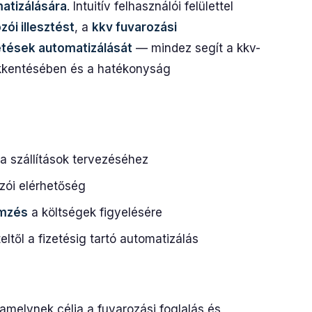
atizálására
. Intuitív felhasználói felülettel
zói illesztést
, a
kkv fuvarozási
etések automatizálását
— mindez segít a kkv-
kkentésében és a hatékonyság
a szállítások tervezéséhez
ozói elérhetőség
emzés
a költségek figyelésére
eltől a fizetésig tartó automatizálás
melynek célja a fuvarozási foglalás és