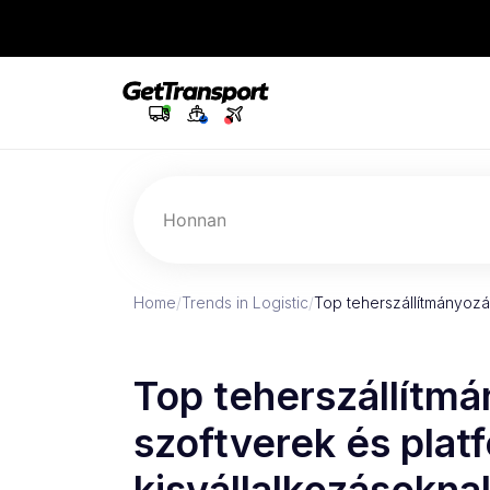
Honnan
Home
/
Trends in Logistic
/
Top teherszállítmányozá
Top teherszállítmá
szoftverek és plat