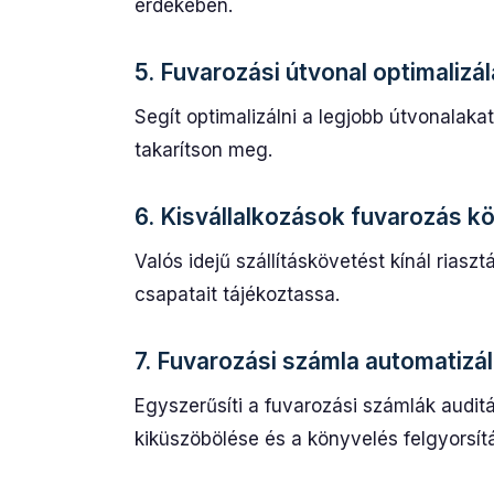
érdekében.
5. Fuvarozási útvonal optimalizá
Segít optimalizálni a legjobb útvonalak
takarítson meg.
6. Kisvállalkozások fuvarozás k
Valós idejű szállításkövetést kínál riasz
csapatait tájékoztassa.
7. Fuvarozási számla automatizá
Egyszerűsíti a fuvarozási számlák audit
kiküszöbölése és a könyvelés felgyorsít