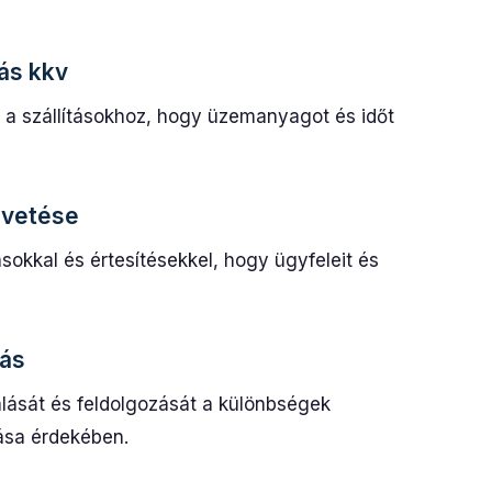
lás kkv
at a szállításokhoz, hogy üzemanyagot és időt
övetése
tásokkal és értesítésekkel, hogy ügyfeleit és
lás
álását és feldolgozását a különbségek
ása érdekében.