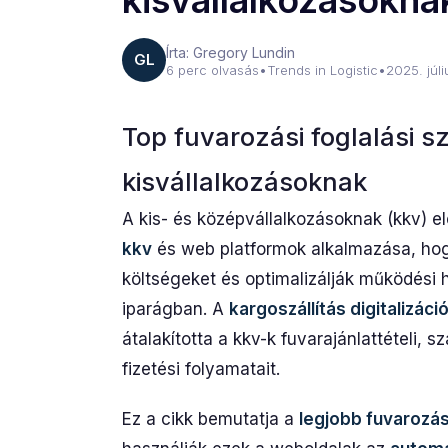
kisvállalkozásokna
Írta: Gregory Lundin
GL
6 perc olvasás
•
Trends in Logistic
•
2025. júli
Top fuvarozási foglalási s
kisvállalkozásoknak
A kis- és középvállalkozásoknak (kkv) 
kkv
és web platformok alkalmazása, ho
költségeket és optimalizálják működési 
iparágban. A
kargoszállítás digitalizáció
átalakította a kkv-k fuvarajánlattételi, szá
fizetési folyamatait.
Ez a cikk bemutatja a
legjobb fuvarozás