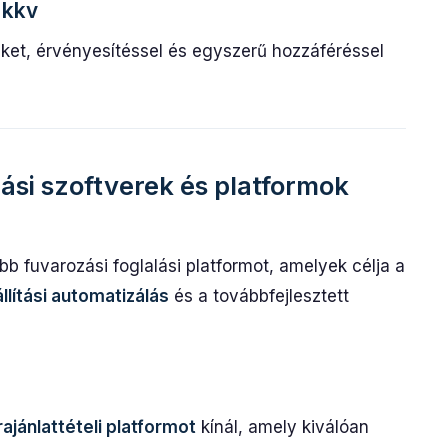
 kkv
seket, érvényesítéssel és egyszerű hozzáféréssel
lási szoftverek és platformok
b fuvarozási foglalási platformot, amelyek célja a
llítási automatizálás
és a továbbfejlesztett
ajánlattételi platformot
kínál, amely kiválóan