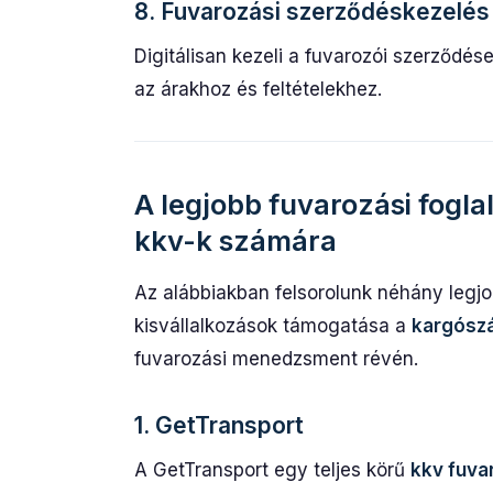
8. Fuvarozási szerződéskezelés
Digitálisan kezeli a fuvarozói szerződé
az árakhoz és feltételekhez.
A legjobb fuvarozási fogla
kkv-k számára
Az alábbiakban felsorolunk néhány legjob
kisvállalkozások támogatása a
kargószá
fuvarozási menedzsment révén.
1. GetTransport
A GetTransport egy teljes körű
kkv fuvar