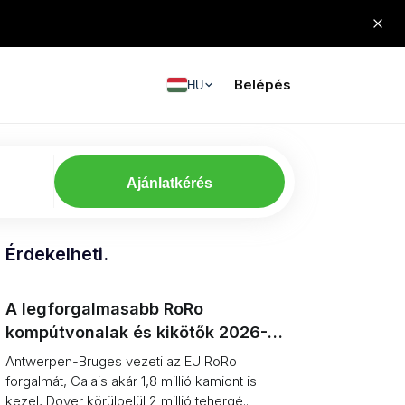
Belépés
HU
Ajánlatkérés
Érdekelheti.
A legforgalmasabb RoRo
kompútvonalak és kikötők 2026-
ban, rangsorolva (egység vs.
Antwerpen-Bruges vezeti az EU RoRo
tonnatartalom)
forgalmát, Calais akár 1,8 millió kamiont is
kezel, Dover körülbelül 2 millió tehergé...