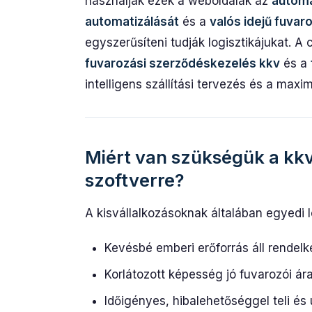
használják ezek a weboldalak az
automat
automatizálását
és a
valós idejű fuvar
egyszerűsíteni tudják logisztikájukat. A c
fuvarozási szerződéskezelés kkv
és a
intelligens szállítási tervezés és a max
Miért van szükségük a kkv
szoftverre?
A kisvállalkozásoknak általában egyedi lo
Kevésbé emberi erőforrás áll rendel
Korlátozott képesség jó fuvarozói ár
Időigényes, hibalehetőséggel teli és