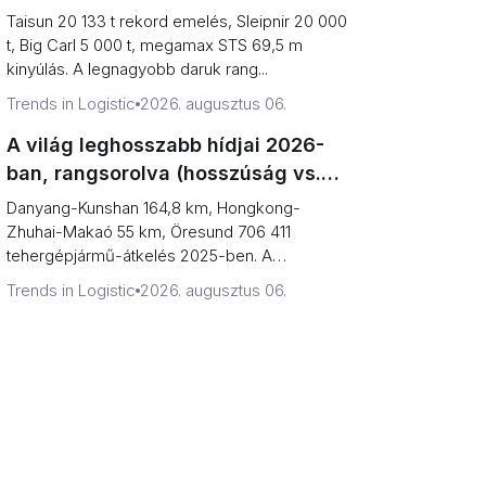
kapacitás vs. terminál teljesítmény)
Taisun 20 133 t rekord emelés, Sleipnir 20 000
t, Big Carl 5 000 t, megamax STS 69,5 m
kinyúlás. A legnagyobb daruk rang...
Trends in Logistic
2026. augusztus 06.
A világ leghosszabb hídjai 2026-
ban, rangsorolva (hosszúság vs.
ami felett autóval át lehet kelni)
Danyang-Kunshan 164,8 km, Hongkong-
Zhuhai-Makaó 55 km, Öresund 706 411
tehergépjármű-átkelés 2025-ben. A
leghosszabb hid...
Trends in Logistic
2026. augusztus 06.