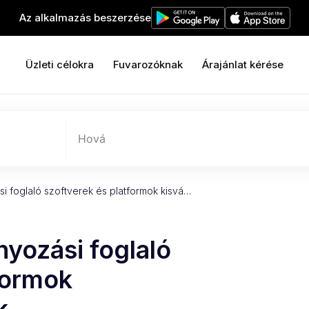
Az alkalmazás beszerzése
Üzleti célokra
Fuvarozóknak
Árajánlat kérése
Hová
si foglaló szoftverek és platformok kisvá…
nyozási foglaló
formok