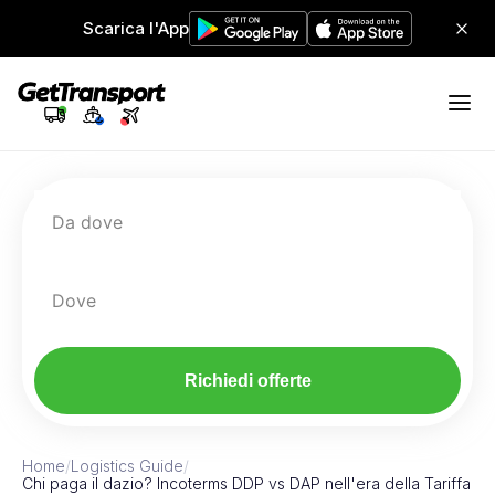
Scarica l'App
Da dove
Dove
Richiedi offerte
Home
/
Logistics Guide
/
Chi paga il dazio? Incoterms DDP vs DAP nell'era della Tariffa