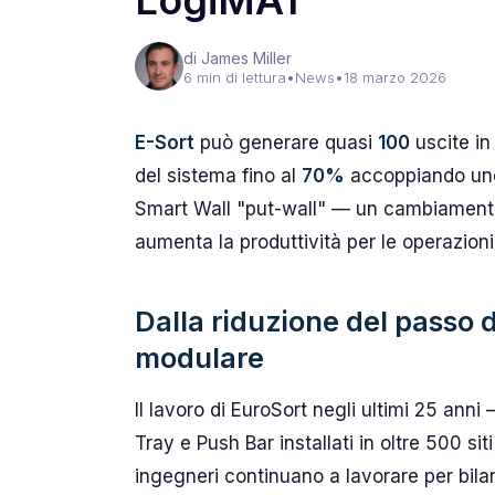
LogiMAT
di James Miller
6 min di lettura
•
News
•
18 marzo 2026
E-Sort
può generare quasi
100
uscite in
del sistema fino al
70%
accoppiando uno 
Smart Wall "put-wall" — un cambiament
aumenta la produttività per le operazion
Dalla riduzione del passo d
modulare
Il lavoro di EuroSort negli ultimi 25 anni
Tray e Push Bar installati in oltre 500 si
ingegneri continuano a lavorare per bil