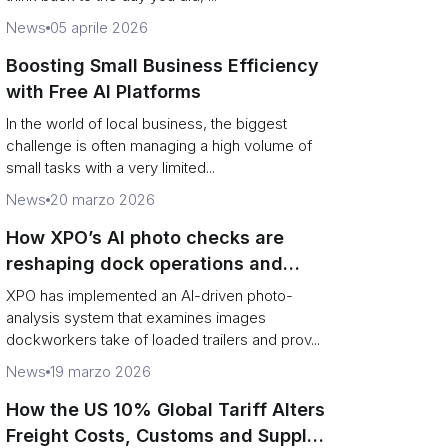
News
05 aprile 2026
Boosting Small Business Efficiency
with Free AI Platforms
In the world of local business, the biggest
challenge is often managing a high volume of
small tasks with a very limited...
News
20 marzo 2026
How XPO’s AI photo checks are
reshaping dock operations and
service response
XPO has implemented an AI-driven photo-
analysis system that examines images
dockworkers take of loaded trailers and prov...
News
19 marzo 2026
How the US 10% Global Tariff Alters
Freight Costs, Customs and Supply