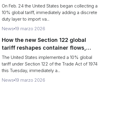
Chains
On Feb. 24 the United States began collecting a
10% global tariff, immediately adding a discrete
duty layer to import va...
News
19 marzo 2026
How the new Section 122 global
tariff reshapes container flows,
airfreight and importer planning
The United States implemented a 10% global
tariff under Section 122 of the Trade Act of 1974
this Tuesday, immediately a...
News
19 marzo 2026