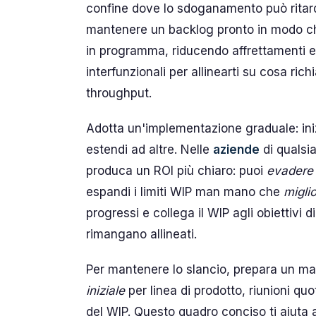
confine dove lo sdoganamento può ritardar
mantenere un backlog pronto in modo ch
in programma, riducendo affrettamenti e p
interfunzionali per allinearti su cosa 
throughput.
Adotta un'implementazione graduale: inizi
estendi ad altre. Nelle
aziende
di qualsi
produca un ROI più chiaro: puoi
evadere
espandi i limiti WIP man mano che
miglio
progressi e collega il WIP agli obiettivi d
rimangano allineati.
Per mantenere lo slancio, prepara un m
iniziale
per linea di prodotto, riunioni qu
del WIP. Questo quadro conciso ti aiuta