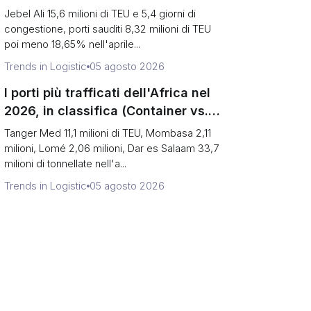
(Volume vs Esposizione allo Stretto)
Jebel Ali 15,6 milioni di TEU e 5,4 giorni di
congestione, porti sauditi 8,32 milioni di TEU
poi meno 18,65% nell'aprile...
Trends in Logistic
05 agosto 2026
I porti più trafficati dell'Africa nel
2026, in classifica (Container vs.
Corridoio di raggiungimento)
Tanger Med 11,1 milioni di TEU, Mombasa 2,11
milioni, Lomé 2,06 milioni, Dar es Salaam 33,7
milioni di tonnellate nell'a...
Trends in Logistic
05 agosto 2026