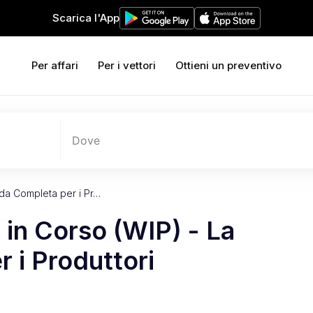
Scarica l'App
Per affari
Per i vettori
Ottieni un preventivo
Dove
ida Completa per i Pr…
i in Corso (WIP) - La
 i Produttori