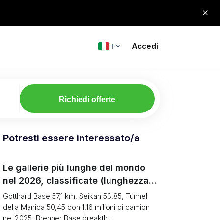
Accedi
IT
Richiedi offerte
Potresti essere interessato/a
Le gallerie più lunghe del mondo
nel 2026, classificate (lunghezza
vs cosa puoi trasportare)
Gotthard Base 57,1 km, Seikan 53,85, Tunnel
della Manica 50,45 con 1,16 milioni di camion
nel 2025, Brenner Base breakth...