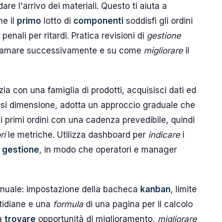
e l'arrivo dei materiali. Questo ti aiuta a
e il
primo
lotto di
componenti
soddisfi gli ordini
enali per ritardi. Pratica revisioni di
gestione
richiamare successivamente e su come
migliorare
il
a con una famiglia di prodotti, acquisisci dati ed
asi dimensione, adotta un approccio graduale che
i primi ordini con una cadenza prevedibile, quindi
ri
le metriche. Utilizza dashboard per
indicare
i
i
gestione
, in modo che operatori e manager
anuale: impostazione della bacheca
kanban
, limite
otidiane e una
formula
di una pagina per il calcolo
 a
trovare
opportunità di miglioramento,
migliorare