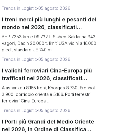
Trends in Logistic
05 agosto 2026
I treni merci più lunghi e pesanti del
mondo nel 2026, classificati
(record contro realtà quotidiana)
BHP 7.353 km e 99.732 t, Sishen-Saldanha 342
vagoni, Daqin 20.000 t, limiti USA vicini a 16.000
piedi, standard UE 740 m...
Trends in Logistic
05 agosto 2026
I valichi ferroviari Cina-Europa più
trafficati nel 2026, classificati
(Treni vs Rischio di collo di
Alashankou 8.165 treni, Khorgos 8.730, Erenhot
bottiglia)
3.900, corridoio orientale 5.166. Porti terrestri
ferroviari Cina-Europa ...
Trends in Logistic
05 agosto 2026
I Porti più Grandi del Medio Oriente
nel 2026, in Ordine di Classifica