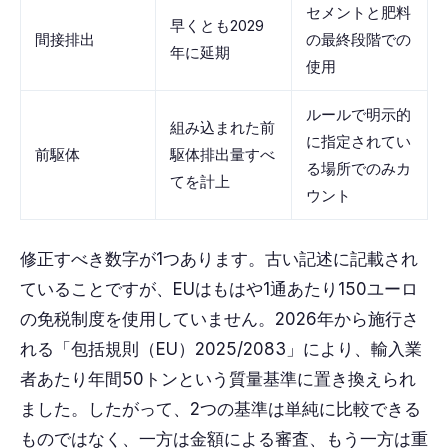
セメントと肥料
早くとも2029
間接排出
の最終段階での
年に延期
使用
ルールで明示的
組み込まれた前
に指定されてい
前駆体
駆体排出量すべ
る場所でのみカ
てを計上
ウント
修正すべき数字が1つあります。古い記述に記載され
ていることですが、EUはもはや1通あたり150ユーロ
の免税制度を使用していません。2026年から施行さ
れる「包括規則（EU）2025/2083」により、輸入業
者あたり年間50トンという質量基準に置き換えられ
ました。したがって、2つの基準は単純に比較できる
ものではなく、一方は金額による審査、もう一方は重