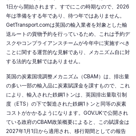
1日から開始されます。すでにこの時期なので、2026
年は準備をする年であり、待つ年ではありません。
GetTransport.comは英国の輸入業者を対象とした輸
送ルートの貨物予約を行っているため、これは予約デ
スクやコンプライアンスチームが今年中に実施すべき
ことに関する運​​営的な見解であり、メカニズム自に対
する法的な見解ではありません。
英国の炭素国境調整メカニズム（CBAM）は、排出量
の多い一部の輸入品に炭素賦課金を課すもので、これ
により、輸入された鉄鋼1トンは、英国排出量取引制
度（ETS）の下で製造された鉄鋼1トンと同等の炭素
コストがかかるようになります。GOV.UKで公開され
ている政府のCBAM政策概要によると、この賦課金は
2027年1月1日から適用され、移行期間としての報告