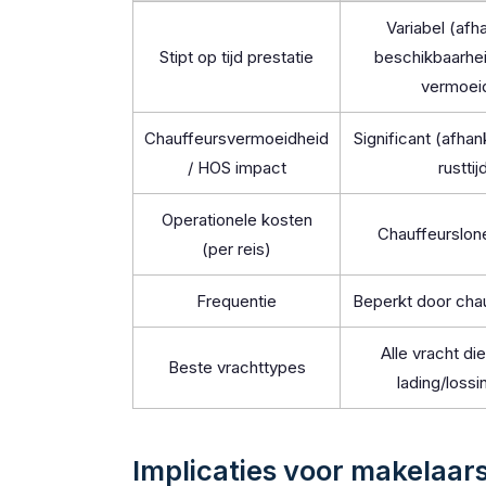
Variabel (afha
Stipt op tijd prestatie
beschikbaarhei
vermoei
Chauffeursvermoeidheid
Significant (afhank
/ HOS impact
rusttij
Operationele kosten
Chauffeurslon
(per reis)
Frequentie
Beperkt door cha
Alle vracht di
Beste vrachttypes
lading/lossi
Implicaties voor makelaars