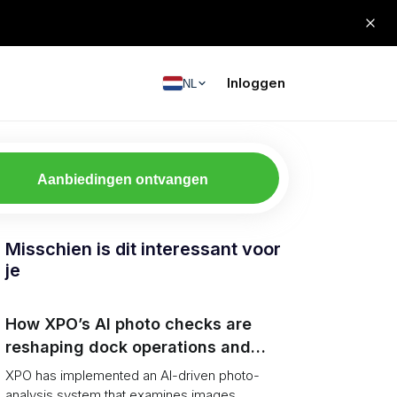
Inloggen
NL
Aanbiedingen ontvangen
Misschien is dit interessant voor
je
How XPO’s AI photo checks are
reshaping dock operations and
service response
XPO has implemented an AI-driven photo-
analysis system that examines images