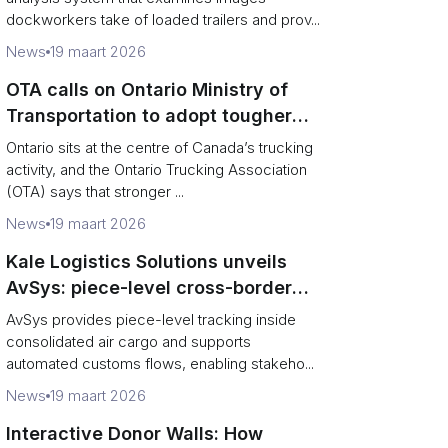
dockworkers take of loaded trailers and prov...
News
19 maart 2026
OTA calls on Ontario Ministry of
Transportation to adopt tougher
enforcement and compliance
Ontario sits at the centre of Canada’s trucking
measures
activity, and the Ontario Trucking Association
(OTA) says that stronger ...
News
19 maart 2026
Kale Logistics Solutions unveils
AvSys: piece-level cross-border
e‑commerce tracking and
AvSys provides piece-level tracking inside
middle‑mile control
consolidated air cargo and supports
automated customs flows, enabling stakeho...
News
19 maart 2026
Interactive Donor Walls: How