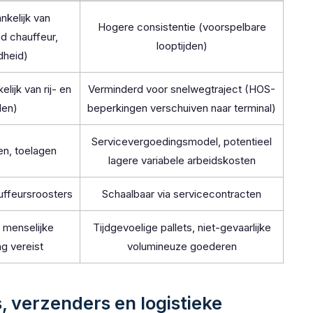
nkelijk van
Hogere consistentie (voorspelbare
d chauffeur,
looptijden)
dheid)
elijk van rij- en
Verminderd voor snelwegtraject (HOS-
den)
beperkingen verschuiven naar terminal)
Servicevergoedingsmodel, potentieel
en, toelagen
lagere variabele arbeidskosten
uffeursroosters
Schaalbaar via servicecontracten
e menselijke
Tijdgevoelige pallets, niet-gevaarlijke
ng vereist
volumineuze goederen
, verzenders en logistieke