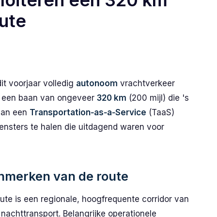
ploiteren een 320 km
ute
it voorjaar volledig
autonoom
vrachtverkeer
op een baan van ongeveer
320 km
(200 mijl) die 's
van een
Transportation‑as‑a‑Service
(TaaS)
nsters te halen die uitdagend waren voor
enmerken van de route
te is een regionale, hoogfrequente corridor van
achttransport. Belangrijke operationele