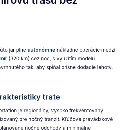
íľovú trasu bez
úto jar plne
autonómne
nákladné operácie medzi
míľ
(320 km) cez noc, s využitím modelu
vrhnutého tak, aby spĺňal prísne dodacie lehoty,
.
akteristiky trate
rtation je regionálny, vysoko frekventovaný
alizovaný pre nočný tranzit. Kľúčové prevádzkové
 plánované nočné odchody a minimálne