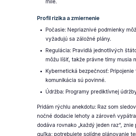
míle.
Profil rizika a zmiernenie
Počasie: Nepriaznivé podmienky môž
vyžadujú sa záložné plány.
Regulácia: Pravidlá jednotlivých št
môžu líšiť, takže právne tímy musia 
Kybernetická bezpečnosť: Pripojenie f
komunikácia sú povinné.
Údržba: Programy prediktívnej údržby
Pridám rýchlu anekdotu: Raz som sledova
nočné dodacie lehoty a zároveň vypátrať
dodáva rovnako „každý jeden raz“, znie p
guľka; potrebujete solídne plánovanie ter