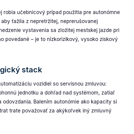
j robia učebnicový prípad použitia pre autonómne
 aby ťažila z nepretržitej, neprerušovanej
edzenie vystavenia sa zložitej mestskej jazde pri
o povedané – je to nízkorizikový, vysoko ziskový
gický stack
automatizáciu vozidiel so servisnou zmluvou:
ohonnú jednotku a dohľad nad systémom, zatiaľ
a a odovzdania. Balením autonómie ako kapacity si
 trat trate považovať za akýkoľvek iný zmluvný