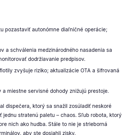
u pozastaviť autonómne diaľničné operácie;
átov a schválenia medzinárodného nasadenia sa
monitorovať dodržiavanie predpisov.
lotily zvyšuje riziko; aktualizácie OTA a šifrovaná
 a miestne servisné dohody znižujú prestoje.
l dispečera, ktorý sa snažil zosúladiť neskoré
 jednu stratenú paletu – chaos. Sľub robota, ktorý
re nich ako hudba. Stále to nie je strieborná
minálov, aby ste dosiahli zisky.