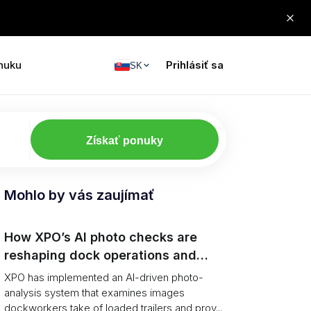
nuku
Prihlásiť sa
SK
Získať ponuky
Mohlo by vás zaujímať
How XPO’s AI photo checks are
reshaping dock operations and
service response
XPO has implemented an AI-driven photo-
analysis system that examines images
dockworkers take of loaded trailers and prov...