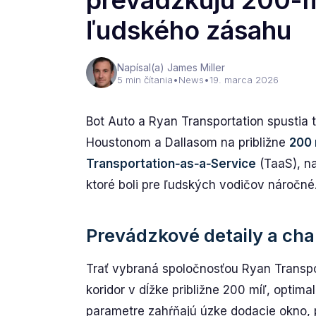
prevádzkujú 200-m
ľudského zásahu
Napísal(a) James Miller
5 min čítania
•
News
•
19. marca 2026
Bot Auto a Ryan Transportation spustia t
Houstonom a Dallasom na približne
200 
Transportation‑as‑a‑Service
(TaaS), na
ktoré boli pre ľudských vodičov náročné
Prevádzkové detaily a char
Trať vybraná spoločnosťou Ryan Transpo
koridor v dĺžke približne 200 míľ, optim
parametre zahŕňajú úzke dodacie okno,