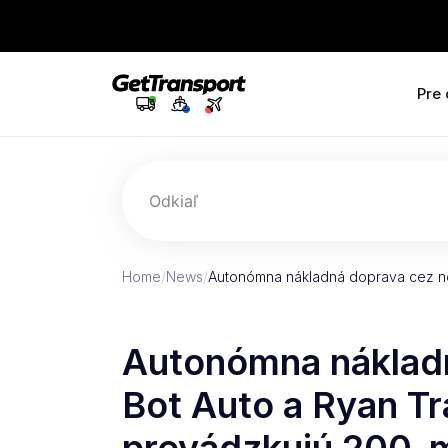
Pre
Odkiaľ
Home
/
News
/
Autonómna nákladná doprava cez no
Autonómna nákladn
Bot Auto a Ryan Tr