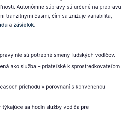
eľnosti. Autonómne súpravy sú určené na prepravu
i tranzitnými časmi, čím sa znižuje variabilita,
adu
a
zásielok
.
opravy nie sú potrebné smeny ľudských vodičov.
pená ako služba – priateľské k sprostredkovateľom
v časoch príchodu v porovnaní s konvenčnou
 týkajúce sa hodín služby vodiča pre