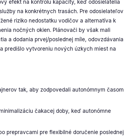
vý efekt na kontrolu kapacity, keď odosielatelia
lužby na konkrétnych trasách. Pre odosielateľov
žené riziko nedostatku vodičov a alternatíva k
lnenia nočných okien. Plánovači by však mali
tia a dodania prvej/poslednej míle, odovzdávania
sa predišlo vytvoreniu nových úzkych miest na
tajnerov tak, aby zodpovedali autonómnym časom
 minimalizáciu čakacej doby, keď autonómne
bo prepravcami pre flexibilné doručenie poslednej