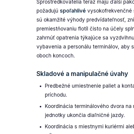
Sprostredkovatelia teraz majú ďalší páko
požadujú
spoľahlivé
vysokofrekvenčné s
sú okamžité výhody predvídateľnosť, zní
premiestňovaniu flotíl čisto na účely sp
zahrnúť opatrenia týkajúce sa vyzdvihnu
vybavenia a personálu terminálov, aby 
oboch koncoch.
Skladové a manipulačné úvahy
Predbežné umiestnenie paliet a kon
príchodu.
Koordinácia terminálového dvora na
jednotky ukončia diaľničné jazdy.
Koordinácia s miestnymi kuriérmi ale