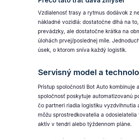
Prečo táto trať dáva zmysel
Vzdialenosť trasy a rytmus dodávok z ne
nákladné vozidlá: dostatočne dlhá na to,
prevádzky, ale dostatočne krátka na obm
úlohách prvej/poslednej míle. Jednoduch
úsek, o ktorom sníva každý logistik.
Servisný model a technolo
Prístup spoločnosti Bot Auto kombinuje 
spoločnosť poskytuje automatizovanú p
čo partneri riadia logistiku vyzdvihnuti
môžu sprostredkovatelia a odosielatelia
aktív v tendri alebo týždennom pláne.