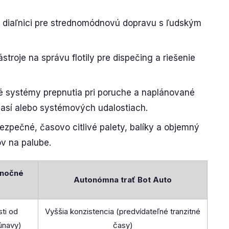
 diaľnici pre strednomódnovú dopravu s ľudským
troje na správu flotily pre dispečing a riešenie
 systémy prepnutia pri poruche a naplánované
así alebo systémových udalostiach.
ezpečné, časovo citlivé palety, balíky a objemný
ov na palube.
 nočné
Autonómna trať Bot Auto
sti od
Vyššia konzistencia (predvídateľné tranzitné
únavy)
časy)