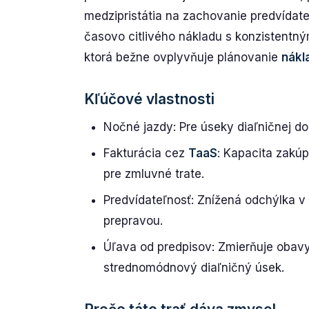
medzipristátia na zachovanie predvídat
časovo citlivého nákladu s konzistentným
ktorá bežne ovplyvňuje plánovanie
nákl
Kľúčové vlastnosti
Nočné jazdy: Pre úseky diaľničnej d
Fakturácia cez
TaaS
: Kapacita zakú
pre zmluvné trate.
Predvídateľnosť: Znížená odchýlka 
prepravou.
Úľava od predpisov: Zmierňuje obavy
strednomódnový diaľničný úsek.