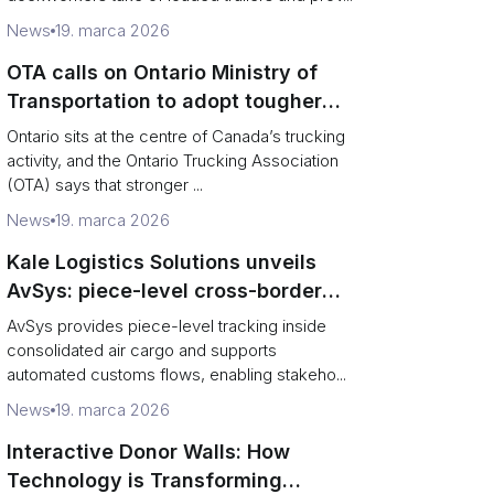
News
19. marca 2026
OTA calls on Ontario Ministry of
Transportation to adopt tougher
enforcement and compliance
Ontario sits at the centre of Canada’s trucking
measures
activity, and the Ontario Trucking Association
(OTA) says that stronger ...
News
19. marca 2026
Kale Logistics Solutions unveils
AvSys: piece-level cross-border
e‑commerce tracking and
AvSys provides piece-level tracking inside
middle‑mile control
consolidated air cargo and supports
automated customs flows, enabling stakeho...
News
19. marca 2026
Interactive Donor Walls: How
Technology is Transforming