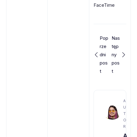
FaceTime
Pop
Nas
rze
tęp
dni
ny
pos
pos
t
t
A
U
T
O
R
A