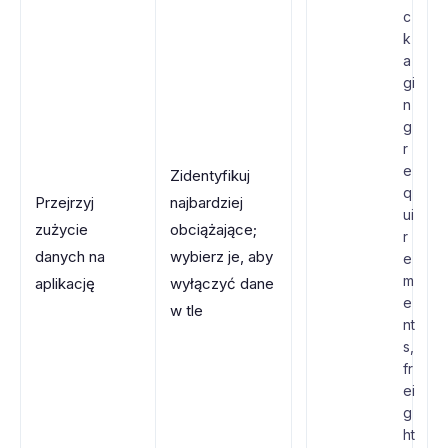
c
k
a
gi
n
g
r
e
Zidentyfikuj
q
Przejrzyj
najbardziej
ui
zużycie
obciążające;
r
danych na
wybierz je, aby
e
m
aplikację
wyłączyć dane
e
w tle
nt
s,
fr
ei
g
ht