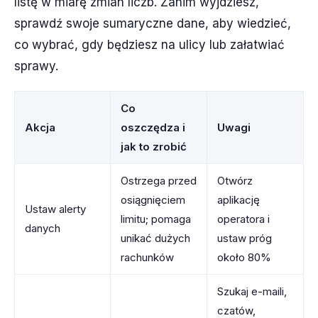
listę w miarę zmian liczb. Zanim wyjdziesz,
sprawdź swoje sumaryczne dane, aby wiedzieć,
co wybrać, gdy będziesz na ulicy lub załatwiać
sprawy.
Co
Akcja
oszczędza i
Uwagi
jak to zrobić
Ostrzega przed
Otwórz
osiągnięciem
aplikację
Ustaw alerty
limitu; pomaga
operatora i
danych
unikać dużych
ustaw próg
rachunków
około 80%
Szukaj e-maili,
czatów,