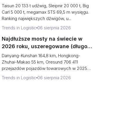
(zdolność udźwigu vs. wydajność
Taisun 20 133 t udźwig, Sleipnir 20 000 t, Big
terminalu)
Carl 5 000 t, megamax STS 69,5 m wysięgu.
Ranking największych dźwigów, u...
Trends in Logistic
06 sierpnia 2026
Najdłuższe mosty na świecie w
2026 roku, uszeregowane (długość
w porównaniu do tego, nad czym
Danyang-Kunshan 164,8 km, Hongkong-
można przejechać)
Zhuhai-Makao 55 km, Oresund 706 411
przejazdów pojazdów towarowych w 2025
roku. Najdł...
Trends in Logistic
06 sierpnia 2026