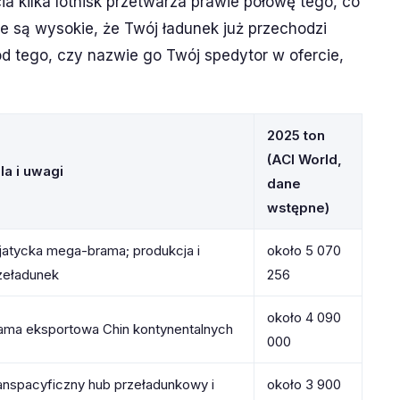
ia kilka lotnisk przetwarza prawie połowę tego, co
se są wysokie, że Twój ładunek już przechodzi
od tego, czy nazwie go Twój spedytor w ofercie,
2025 ton
(ACI World,
la i uwagi
dane
wstępne)
jatycka mega-brama; produkcja i
około 5 070
zeładunek
256
około 4 090
ama eksportowa Chin kontynentalnych
000
anspacyficzny hub przeładunkowy i
około 3 900