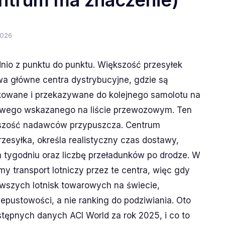
ntrum ma znaczenie)
2026
dnio z punktu do punktu. Większość przesyłek
dwa główne centra dystrybucyjne, gdzie są
kowane i przekazywane do kolejnego samolotu na
lowego wskazanego na liście przewozowym. Ten
iększość nadawców przypuszcza. Centrum
rzesyłka, określa realistyczny czas dostawy,
tygodniu oraz liczbę przeładunków po drodze. W
y transport lotniczy przez te centra, więc gdy
liwszych lotnisk towarowych na świecie,
zepustowości, a nie ranking do podziwiania. Oto
stępnych danych ACI World za rok 2025, i co to