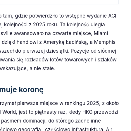
 tam, gdzie potwierdziło to wstępne wydanie ACI
ej kolejności z 2025 roku. Ta kolejność uległa
isville awansowało na czwarte miejsce, Miami
e dzięki handlowi z Ameryką Łacińską, a Memphis
zedł do pierwszej dziesiątki. Pozycje od siódmej
suwania się rozkładów lotów towarowych i szlaków
wskazujące, a nie stałe.
muje koronę
trzymał pierwsze miejsce w rankingu 2025, z około
World, jest to piętnasty raz, kiedy HKG przewodzi
st pasmem dominacji, do którego żadne inne
ęściowo geografia i częściowo infrastruktura. Air