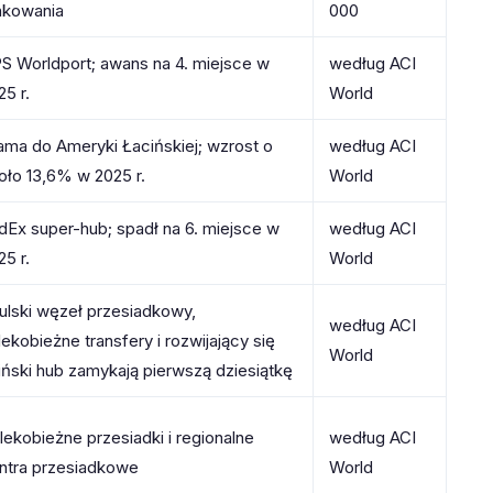
nkowania
000
S Worldport; awans na 4. miejsce w
według ACI
25 r.
World
ama do Ameryki Łacińskiej; wzrost o
według ACI
oło 13,6% w 2025 r.
World
dEx super-hub; spadł na 6. miejsce w
według ACI
25 r.
World
ulski węzeł przesiadkowy,
według ACI
lekobieżne transfery i rozwijający się
World
iński hub zamykają pierwszą dziesiątkę
lekobieżne przesiadki i regionalne
według ACI
ntra przesiadkowe
World