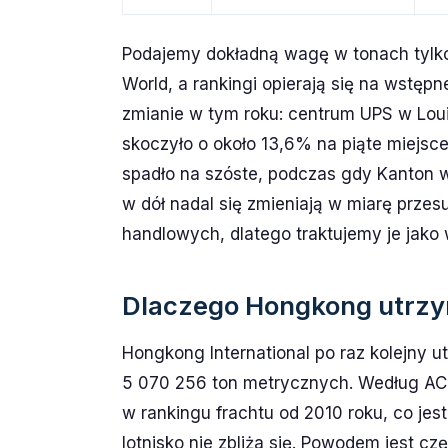
Podajemy dokładną wagę w tonach tylko
World, a rankingi opierają się na wstępn
zmianie w tym roku: centrum UPS w Lou
skoczyło o około 13,6% na piąte miejsc
spadło na szóste, podczas gdy Kanton ws
w dół nadal się zmieniają w miarę prze
handlowych, dlatego traktujemy je jako 
Dlaczego Hongkong utrzy
Hongkong International po raz kolejny u
5 070 256 ton metrycznych. Według ACI 
w rankingu frachtu od 2010 roku, co je
lotnisko nie zbliża się. Powodem jest cz