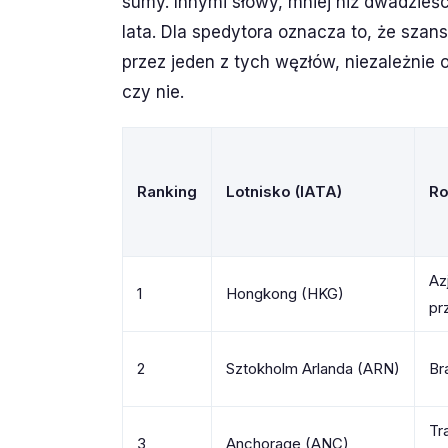
sumy. Innymi słowy, mniej niż dwadzieśc
lata. Dla spedytora oznacza to, że szan
przez jeden z tych węzłów, niezależnie 
czy nie.
Ranking
Lotnisko (IATA)
Ro
Az
1
Hongkong (HKG)
pr
2
Sztokholm Arlanda (ARN)
Br
Tr
3
Anchorage (ANC)