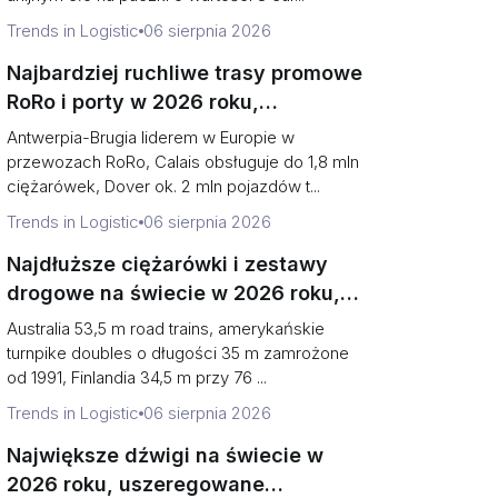
Trends in Logistic
06 sierpnia 2026
Najbardziej ruchliwe trasy promowe
RoRo i porty w 2026 roku,
uszeregowane (jednostki vs tonaż)
Antwerpia-Brugia liderem w Europie w
przewozach RoRo, Calais obsługuje do 1,8 mln
ciężarówek, Dover ok. 2 mln pojazdów t...
Trends in Logistic
06 sierpnia 2026
Najdłuższe ciężarówki i zestawy
drogowe na świecie w 2026 roku,
uszeregowane (Rekordy a limity
Australia 53,5 m road trains, amerykańskie
prawne)
turnpike doubles o długości 35 m zamrożone
od 1991, Finlandia 34,5 m przy 76 ...
Trends in Logistic
06 sierpnia 2026
Największe dźwigi na świecie w
2026 roku, uszeregowane