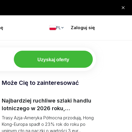
nę
Zaloguj się
PL
Uzyskaj oferty
Może Cię to zainteresować
Najbardziej ruchliwe szlaki handlu
lotniczego w 2026 roku,
uszeregowane (tonaż vs kierunek)
Trasy Azja-Ameryka Północna przodują, Hong
Kong-Europa spadł o 23% rok do roku po
unijnym cło na paczki o wartości 3 eur...