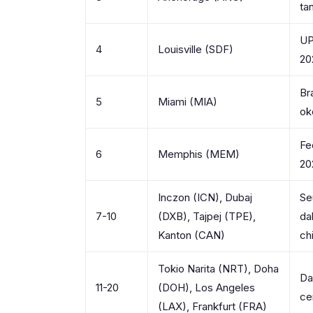
ta
UP
4
Louisville (SDF)
20
Br
5
Miami (MIA)
ok
Fe
6
Memphis (MEM)
20
Inczon (ICN), Dubaj
Se
7-10
(DXB), Tajpej (TPE),
da
Kanton (CAN)
ch
Tokio Narita (NRT), Doha
Da
11-20
(DOH), Los Angeles
ce
(LAX), Frankfurt (FRA)