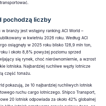
transportować.
d pochodzą liczby
c w branży jest wstępny ranking ACI World –
publikowany w kwietniu 2026 roku. Według ACI
rgo osiągnęły w 2025 roku blisko 128,9 mln ton,
roku i około 8,8% powyżej poziomu sprzed
wijający się rynek, choć nierównomiernie, a wzrost
ie lotniska. Najbardziej ruchliwe węzły lotnicze
żą część tonażu.
d pokazują, że 10 najbardziej ruchliwych lotnisk
towego ruchu cargo lotniczego. Shipco Transport,
ołowe 20 lotnisk odpowiada za około 42% globalnej