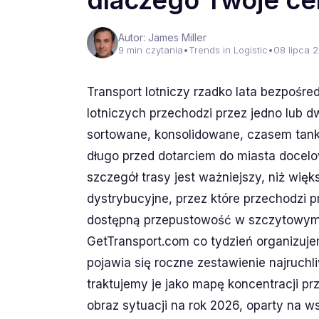
dlaczego Twoje ce
Autor: James Miller
9 min czytania
•
Trends in Logistic
•
08 lipca 
Transport lotniczy rzadko lata bezpośre
lotniczych przechodzi przez jedno lub 
sortowane, konsolidowane, czasem tan
długo przed dotarciem do miasta doce
szczegół trasy jest ważniejszy, niż w
dystrybucyjne, przez które przechodzi p
dostępną przepustowość w szczytowym 
GetTransport.com co tydzień organizujem
pojawia się roczne zestawienie najruch
traktujemy je jako mapę koncentracji pr
obraz sytuacji na rok 2026, oparty na w