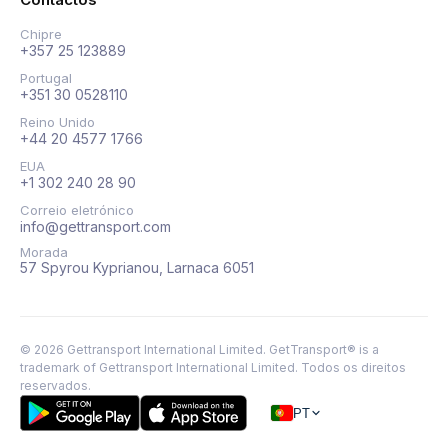
Chipre
+357 25 123889
Portugal
+351 30 0528110
Reino Unido
+44 20 4577 1766
EUA
+1 302 240 28 90
Correio eletrónico
info@gettransport.com
Morada
57 Spyrou Kyprianou, Larnaca 6051
©
2026
Gettransport International Limited. GetTransport® is a
trademark of Gettransport International Limited.
Todos os direitos
reservados.
PT