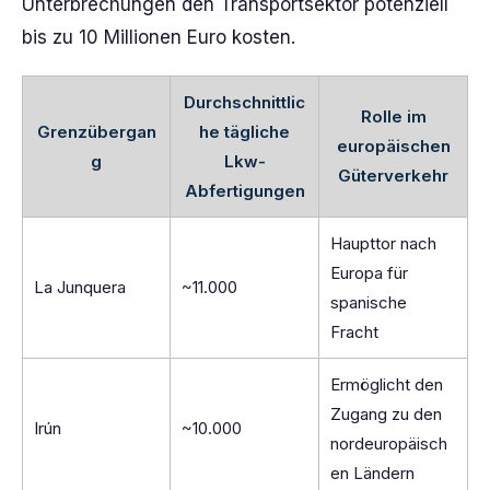
Unterbrechungen den Transportsektor potenziell
bis zu 10 Millionen Euro kosten.
Durchschnittlic
Rolle im
Grenzübergan
he tägliche
europäischen
g
Lkw-
Güterverkehr
Abfertigungen
Haupttor nach
Europa für
La Junquera
~11.000
spanische
Fracht
Ermöglicht den
Zugang zu den
Irún
~10.000
nordeuropäisch
en Ländern