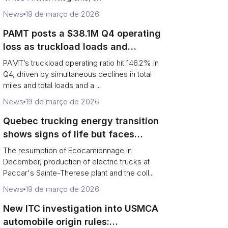
News
19 de março de 2026
PAMT posts a $38.1M Q4 operating
loss as truckload loads and
revenue per truck decline
PAMT’s truckload operating ratio hit 146.2% in
Q4, driven by simultaneous declines in total
miles and total loads and a ...
News
19 de março de 2026
Quebec trucking energy transition
shows signs of life but faces
financial and infrastructure barriers
The resumption of Ecocamionnage in
December, production of electric trucks at
Paccar's Sainte-Therese plant and the coll...
News
19 de março de 2026
New ITC investigation into USMCA
automobile origin rules: