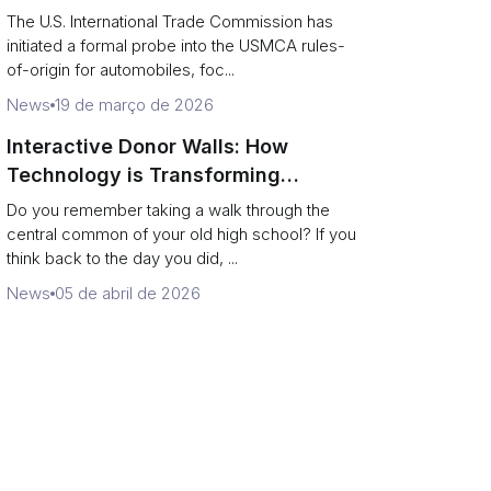
implications for cross-border
The U.S. International Trade Commission has
supply chains
initiated a formal probe into the USMCA rules-
of-origin for automobiles, foc...
News
19 de março de 2026
Interactive Donor Walls: How
Technology is Transforming
Campus Philanthropy
Do you remember taking a walk through the
central common of your old high school? If you
think back to the day you did, ...
News
05 de abril de 2026