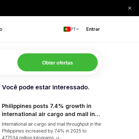
o
Entrar
PT
Obter ofertas
Você pode estar interessado.
Philippines posts 7.4% growth in
international air cargo and mail in
2025: carrier rankings and logistics
International air cargo and mail throughput in the
fallout
Philippines increased by 7.4% in 2025 to
477.534 million kilograms, u...