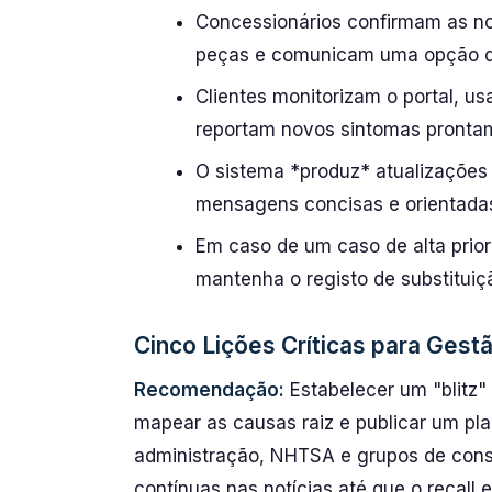
Concessionários confirmam as no
peças e comunicam uma opção de 
Clientes monitorizam o portal, u
reportam novos sintomas pronta
O sistema *produz* atualizaçõe
mensagens concisas e orientadas
Em caso de um caso de alta prior
mantenha o registo de substituiç
Cinco Lições Críticas para Gest
Recomendação:
Estabelecer um "blitz"
mapear as causas raiz e publicar um p
administração, NHTSA e grupos de cons
contínuas nas notícias até que o recall e