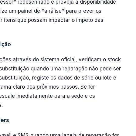
sor* redesenhado e preveja a disponibilidade
ize um painel de *análise* para prever os
r itens que possam impactar o ímpeto das
ição
es através do sistema oficial, verificam o stock
substituição quando uma reparação não pode ser
ubstituição, registe os dados de série ou lote e
rama claro dos próximos passos. Se for
 escale imediatamente para a sede e os
s.
ders
 e-mail e SMS quando uma janela de reparação for