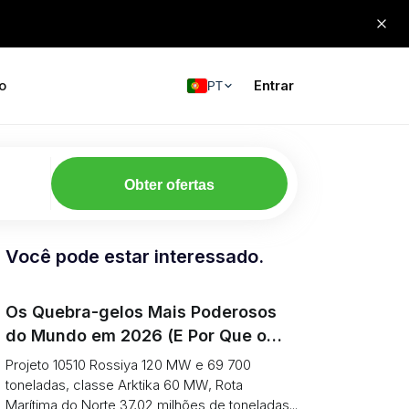
o
Entrar
PT
Obter ofertas
Você pode estar interessado.
Os Quebra-gelos Mais Poderosos
do Mundo em 2026 (E Por Que o
Tráfego de Carga no Ártico
Projeto 10510 Rossiya 120 MW e 69 700
Continua a Cair)
toneladas, classe Arktika 60 MW, Rota
Marítima do Norte 37,02 milhões de toneladas...