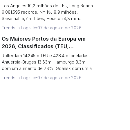
que os Dois Principais são
Los Angeles 10,2 milhões de TEU, Long Beach
Realmente Um Porto)
9.881.595 recorde, NY-NJ 8,9 milhões,
Savannah 5,7 milhões, Houston 4,3 milh...
Trends in Logistic
07 de agosto de 2026
Os Maiores Portos da Europa em
2026, Classificados (TEU,
Tonelagem e O Que Cada Número
Rotterdam 14.245m TEU e 428.4m toneladas,
Esconde)
Antuérpia-Bruges 13.63m, Hamburgo 8.3m
com um aumento de 7.3%, Gdansk com um a...
Trends in Logistic
07 de agosto de 2026