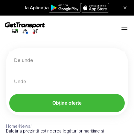
Ia Aplicația
De unde
Unde
Obține oferte
Home
/
News
/
Baleària prezintă extinderea legăturilor maritime și