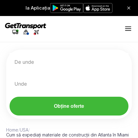
Ia Aplicația
De unde
Unde
Obține oferte
Home
/
USA
/
Cum să expediați materiale de construcții din Atlanta în Miami