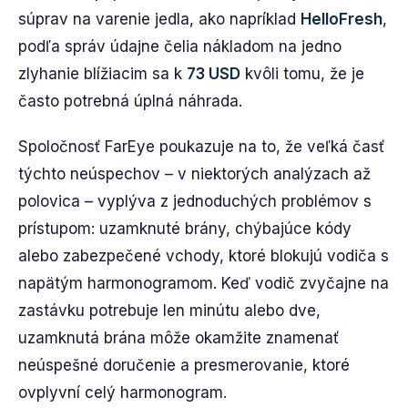
súprav na varenie jedla, ako napríklad
HelloFresh
,
podľa správ údajne čelia nákladom na jedno
zlyhanie blížiacim sa k
73 USD
kvôli tomu, že je
často potrebná úplná náhrada.
Spoločnosť FarEye poukazuje na to, že veľká časť
týchto neúspechov – v niektorých analýzach až
polovica – vyplýva z jednoduchých problémov s
prístupom: uzamknuté brány, chýbajúce kódy
alebo zabezpečené vchody, ktoré blokujú vodiča s
napätým harmonogramom. Keď vodič zvyčajne na
zastávku potrebuje len minútu alebo dve,
uzamknutá brána môže okamžite znamenať
neúspešné doručenie a presmerovanie, ktoré
ovplyvní celý harmonogram.