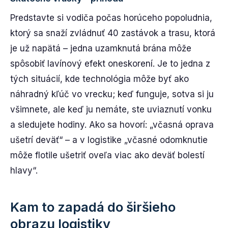
Predstavte si vodiča počas horúceho popoludnia,
ktorý sa snaží zvládnuť 40 zastávok a trasu, ktorá
je už napätá – jedna uzamknutá brána môže
spôsobiť lavínový efekt oneskorení. Je to jedna z
tých situácií, kde technológia môže byť ako
náhradný kľúč vo vrecku; keď funguje, sotva si ju
všimnete, ale keď ju nemáte, ste uviaznutí vonku
a sledujete hodiny. Ako sa hovorí: „včasná oprava
ušetrí deväť“ – a v logistike „včasné odomknutie
môže flotile ušetriť oveľa viac ako deväť bolestí
hlavy“.
Kam to zapadá do širšieho
obrazu logistiky