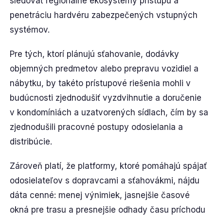
sledovať regionálne ekosystémy prístupu a
penetráciu hardvéru zabezpečených vstupných
systémov.
Pre tých, ktorí plánujú sťahovanie, dodávky
objemných predmetov alebo prepravu vozidiel a
nábytku, by takéto prístupové riešenia mohli v
budúcnosti zjednodušiť vyzdvihnutie a doručenie
v kondomíniách a uzatvorených sídlach, čím by sa
zjednodušili pracovné postupy odosielania a
distribúcie.
Zároveň platí, že platformy, ktoré pomáhajú spájať
odosielateľov s dopravcami a sťahovákmi, nájdu
dáta cenné: menej výnimiek, jasnejšie časové
okná pre trasu a presnejšie odhady času príchodu