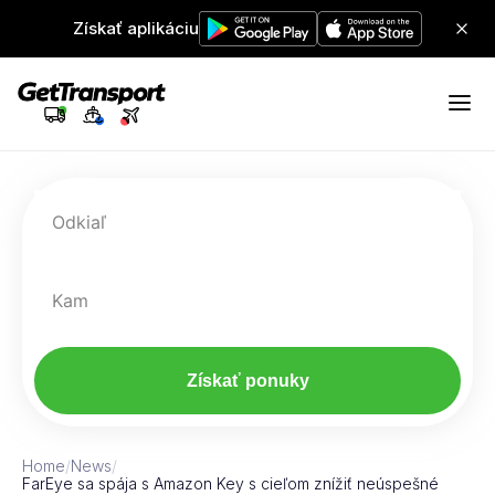
Získať aplikáciu
Odkiaľ
Kam
Získať ponuky
Home
/
News
/
FarEye sa spája s Amazon Key s cieľom znížiť neúspešné