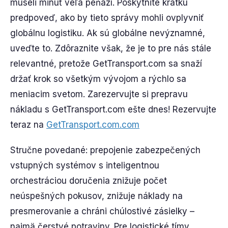
museli minúť veľa peňazí. Poskytnite krátku
predpoveď, ako by tieto správy mohli ovplyvniť
globálnu logistiku. Ak sú globálne nevýznamné,
uveďte to. Zdôraznite však, že je to pre nás stále
relevantné, pretože GetTransport.com sa snaží
držať krok so všetkým vývojom a rýchlo sa
meniacim svetom. Zarezervujte si prepravu
nákladu s GetTransport.com ešte dnes! Rezervujte
teraz na
GetTransport.com.com
Stručne povedané: prepojenie zabezpečených
vstupných systémov s inteligentnou
orchestráciou doručenia znižuje počet
neúspešných pokusov, znižuje náklady na
presmerovanie a chráni chúlostivé zásielky –
najmä čerstvé potraviny. Pre logistické tímy