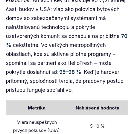
Pôsobnosť Amazon Key už existuje vo významnej
časti budov v USA: viac ako polovica bytových
domov so zabezpečenými systémami má
nainštalovanú technológiu a pokrytie
uzatvorených komunít sa odhaduje na približne
70
%
celoštátne. Vo veľkých metropolitných
oblastiach, kde sú aktívne pilotné programy –
spomínali sa partneri ako HelloFresh – môže
pokrytie dosiahnuť až
95–98 %
. Keď je hardvér
prítomný, spoločnosti tvrdia, že pracovný postup
prístupu funguje spoľahlivo.
Metrika
Nahlásená hodnota
Miera neúspešných
5–10 %
prvých pokusov (USA)