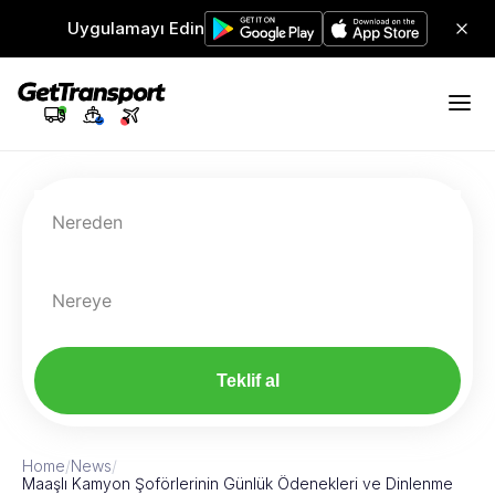
Uygulamayı Edin
Nereden
Nereye
Teklif al
Home
/
News
/
Maaşlı Kamyon Şoförlerinin Günlük Ödenekleri ve Dinlenme