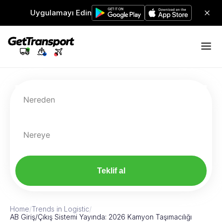
Uygulamayı Edin
Nereden
Nereye
Teklif al
Home
/
Trends in Logistic
/
AB Giriş/Çıkış Sistemi Yayında: 2026 Kamyon Taşımacılığı