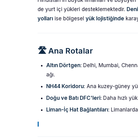
Hindistan'ın büyük limanları ve büyüyen 
de yurt içi yükleri desteklemektedir.
Deni
yolları
ise bölgesel
yük lojistiğinde
karay
🛣️
Ana Rotalar
Altın Dörtgen
: Delhi, Mumbai, Chenna
ağı.
NH44 Koridoru
: Ana kuzey-güney yük 
Doğu ve Batı DFC'leri
: Daha hızlı yük
Liman-İç Hat Bağlantıları
: Limanlardan