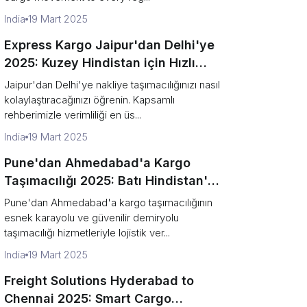
India
19 Mart 2025
Express Kargo Jaipur'dan Delhi'ye
2025: Kuzey Hindistan için Hızlı
Kargo Çözümleri
Jaipur'dan Delhi'ye nakliye taşımacılığınızı nasıl
kolaylaştıracağınızı öğrenin. Kapsamlı
rehberimizle verimliliği en üs...
India
19 Mart 2025
Pune'dan Ahmedabad'a Kargo
Taşımacılığı 2025: Batı Hindistan'da
Güvenilir Lojistik
Pune'dan Ahmedabad'a kargo taşımacılığının
esnek karayolu ve güvenilir demiryolu
taşımacılığı hizmetleriyle lojistik ver...
India
19 Mart 2025
Freight Solutions Hyderabad to
Chennai 2025: Smart Cargo