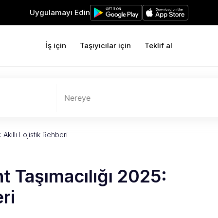
Uygulamayı Edin
İş için
Taşıyıcılar için
Teklif al
Nereye
Akıllı Lojistik Rehberi
t Taşımacılığı 2025:
ri