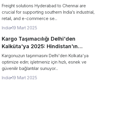
Delivery Guide
Freight solutions Hyderabad to Chennai are
crucial for supporting southern India’s industrial,
retail, and e-commerce se...
India
19 Mart 2025
Kargo Taşımacılığı Delhi'den
Kalküta'ya 2025: Hindistan'ın
Kalbinde Verimli Teslimat
Kargonuzun taşınmasını Delhi'den Kolkata'ya
optimize edin; işletmeniz için hızlı, esnek ve
güvenilir bağlantılar sunuyor...
India
19 Mart 2025