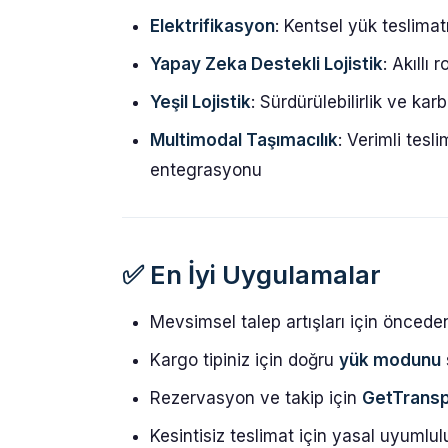
Elektrifikasyon
: Kentsel yük teslimatı
Yapay Zeka Destekli Lojistik
: Akıllı
Yeşil Lojistik
: Sürdürülebilirlik ve ka
Multimodal Taşımacılık
: Verimli tes
entegrasyonu
✅
En İyi Uygulamalar
Mevsimsel talep artışları için öncede
Kargo tipiniz için doğru
yük modunu
Rezervasyon ve takip için
GetTrans
Kesintisiz teslimat için yasal uyumlu