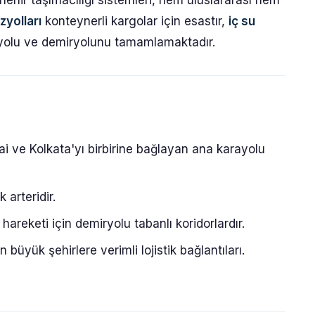
nehir taşımacılığı sistemleri, hem uluslararası hem
zyolları
konteynerli kargolar için esastır,
iç su
olu ve demiryolunu tamamlamaktadır.
i ve Kolkata'yı birbirine bağlayan ana karayolu
arteridir.
 hareketi için demiryolu tabanlı koridorlardır.
 büyük şehirlere verimli lojistik bağlantıları.