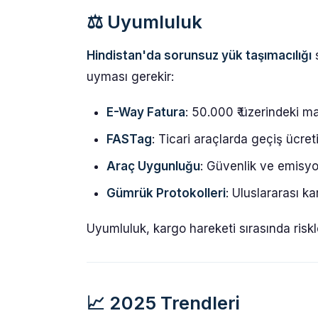
⚖️
Uyumluluk
Hindistan'da sorunsuz yük taşımacılığı
s
uyması gerekir:
E-Way Fatura
: 50.000 ₹ üzerindeki ma
FASTag
: Ticari araçlarda geçiş ücret
Araç Uygunluğu
: Güvenlik ve emisy
Gümrük Protokolleri
: Uluslararası ka
Uyumluluk, kargo hareketi sırasında riskle
📈
2025 Trendleri