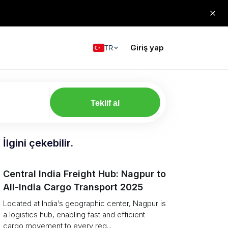
Giriş yap
TR
Teklif al
İlgini çekebilir.
Central India Freight Hub: Nagpur to
All-India Cargo Transport 2025
Located at India’s geographic center, Nagpur is
a logistics hub, enabling fast and efficient
cargo movement to every reg...