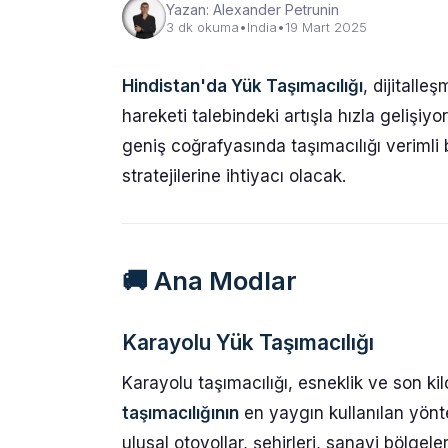
Yazan: Alexander Petrunin
3 dk okuma
•
India
•
19 Mart 2025
Hindistan'da Yük Taşımacılığı
, dijitalle
hareketi talebindeki artışla hızla gelişiy
geniş coğrafyasında taşımacılığı verimli b
stratejilerine ihtiyacı olacak.
🚚
Ana Modlar
Karayolu Yük Taşımacılığı
Karayolu taşımacılığı, esneklik ve son ki
taşımacılığının
en yaygın kullanılan yön
ulusal otoyollar, şehirleri, sanayi bölgele