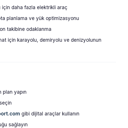
 için daha fazla elektrikli araç
 rota planlama ve yük optimizasyonu
rbon takibine odaklanma
limat için karayolu, demiryolu ve denizyolunun
n plan yapın
seçin
port.com
gibi dijital araçlar kullanın
luğu sağlayın