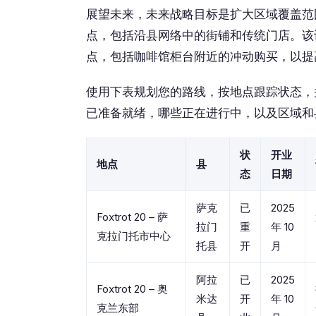
展望未来，未来战略目标是扩大区域覆盖范
点，包括沿县网络中的街铺和传统门店。该
点，包括咖啡馆柜台附近的冲动购买，以提
使用下表规划您的路线，按地点跟踪状态，并
已准备就绪，哪些正在进行中，以及区域和
状
开业
地点
县
态
日期
萨克
已
2025
Foxtrot 20 – 萨
拉门
重
年 10
克拉门托市中心
托县
开
月
阿拉
已
2025
Foxtrot 20 – 奥
米达
开
年 10
克兰东部