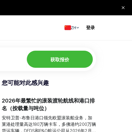
登录
ZH
获取报价
您可能对此感兴趣
2026年最繁忙的滚装渡轮航线和港口排
名（按载量与吨位）
安特卫普-布鲁日港口领先欧盟滚装船业务，加
莱港处理量高达180万辆卡车，多佛港约200万辆
货运车辆，DFDS和P&O航运公司从2026年2月