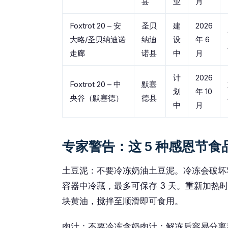
县
业
月
Foxtrot 20 – 安
圣贝
建
2026
大略/圣贝纳迪诺
纳迪
设
年 6
走廊
诺县
中
月
计
2026
Foxtrot 20 – 中
默塞
划
年 10
央谷（默塞德）
德县
中
月
专家警告：这 5 种感恩节
土豆泥：不要冷冻奶油土豆泥。冷冻会破坏
容器中冷藏，最多可保存 3 天。重新加
块黄油，搅拌至顺滑即可食用。
肉汁：不要冷冻含奶肉汁；解冻后容易分离