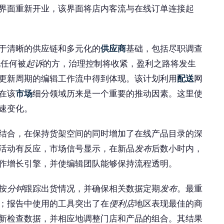
界面重新开业，该界面将店内客流与在线订单连接起
于清晰的供应链和多元化的
供应商
基础，包括尽职调查
现任何被
起诉
的方，治理控制将收紧，盈利之路将发生
更新周期的编辑工作流中得到体现。该计划利用
配送
网
在该
市场
细分领域历来是一个重要的推动因素。这里使
速变化。
结合，在保持货架空间的同时增加了在线产品目录的深
活动有反应，市场信号显示，在新品
发布
后数小时内，
作增长引擎，并使编辑团队能够保持流程透明。
按
分钟
跟踪出货情况，并确保相关数据定期
发布
。最重
；报告中使用的工具突出了在
便利店
地区表现最佳的商
新检查数据，并相应地调整门店和产品的组合。其结果