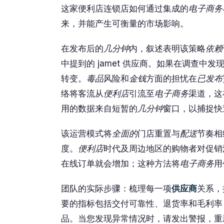
这家便利店连锁店如何通过集成的
电子商务
来，并能产生可衡量的市场影响。
在发布后的
几分钟
内，叙述表明该策略
依赖
中提到的 jamet 供应商。如果在调查中发
转变。
毒品
风险和
金钱
方面的担忧在
已发布
络将客流从
便利店
引流至
电子商务
渠道，这
用的数据来自短暂的
几分钟
窗口，以捕捉快
该运营模式将
全面的
门店重置与
配送
节奏相
度。
便利店
时代及周边地区的购物者对促销
在线订单就会增加；这种方法将
电子商务
用
团队的实际步骤：梳理每一项
供应商
关系，
要的指标包括交付可靠性、退货率和毛利率
品。当您发现异常情况时，请发出警报，重