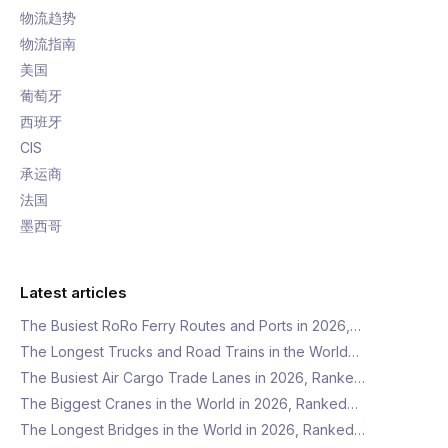
物流趋势
物流指南
美国
葡萄牙
西班牙
CIS
承运商
法国
墨西哥
Latest articles
The Busiest RoRo Ferry Routes and Ports in 2026,…
The Longest Trucks and Road Trains in the World…
The Busiest Air Cargo Trade Lanes in 2026, Ranke…
The Biggest Cranes in the World in 2026, Ranked…
The Longest Bridges in the World in 2026, Ranked…