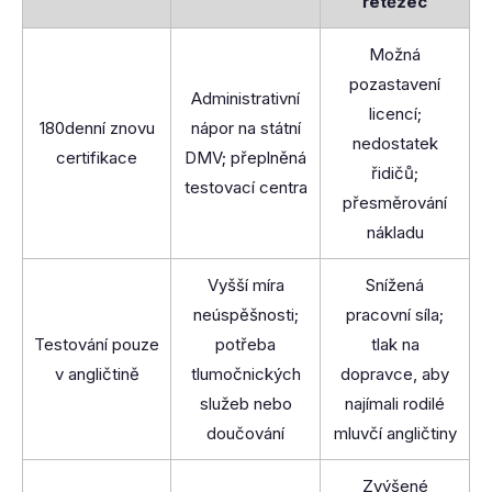
řetězec
Možná
pozastavení
Administrativní
licencí;
180denní znovu
nápor na státní
nedostatek
certifikace
DMV; přeplněná
řidičů;
testovací centra
přesměrování
nákladu
Vyšší míra
Snížená
neúspěšnosti;
pracovní síla;
Testování pouze
potřeba
tlak na
v angličtině
tlumočnických
dopravce, aby
služeb nebo
najímali rodilé
doučování
mluvčí angličtiny
Zvýšené