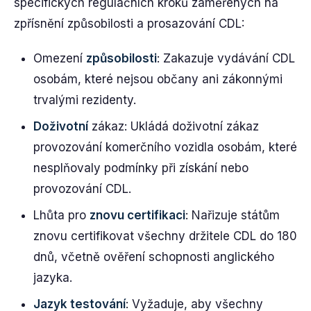
specifických regulačních kroků zaměřených na
zpřísnění způsobilosti a prosazování CDL:
Omezení
způsobilosti
: Zakazuje vydávání CDL
osobám, které nejsou občany ani zákonnými
trvalými rezidenty.
Doživotní
zákaz: Ukládá doživotní zákaz
provozování komerčního vozidla osobám, které
nesplňovaly podmínky při získání nebo
provozování CDL.
Lhůta pro
znovu certifikaci
: Nařizuje státům
znovu certifikovat všechny držitele CDL do 180
dnů, včetně ověření schopnosti anglického
jazyka.
Jazyk testování
: Vyžaduje, aby všechny