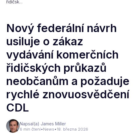
řidičsk…
Nový federální návrh
usiluje o zákaz
vydávání komerčních
řidičských průkazů
neobčanům a požaduje
rychlé znovuosvědčení
CDL
Napsal(a) James Miller
6 min čtení
•
News
•
18. března 2026