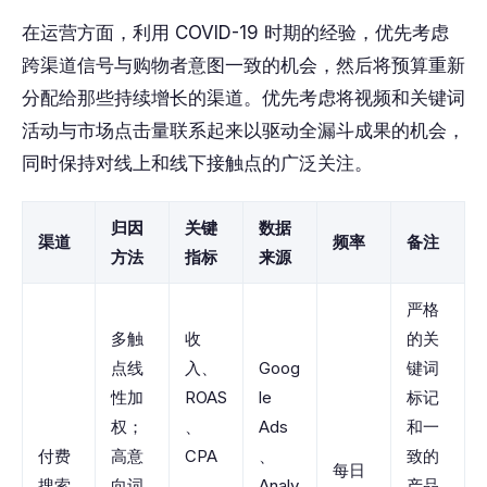
在运营方面，利用 COVID-19 时期的经验，优先考虑
跨渠道信号与购物者意图一致的机会，然后将预算重新
分配给那些持续增长的渠道。优先考虑将视频和关键词
活动与市场点击量联系起来以驱动全漏斗成果的机会，
同时保持对线上和线下接触点的广泛关注。
归因
关键
数据
渠道
频率
备注
方法
指标
来源
严格
多触
收
的关
点线
入、
Goog
键词
性加
ROAS
le
标记
权；
、
Ads
和一
付费
高意
CPA
、
致的
每日
搜索
向词
、
Analy
产品