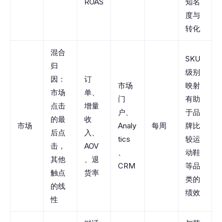
ROAS
知名
度与
转化
混合
SKU
归
级别
因：
订
市场
映射
市场
单、
门
有助
点击
增量
户、
于品
的最
收
市场
Analy
每周
牌比
后点
入、
tics
较运
击，
AOV
、
动鞋
其他
、退
CRM
等品
触点
货率
类的
的线
绩效
性