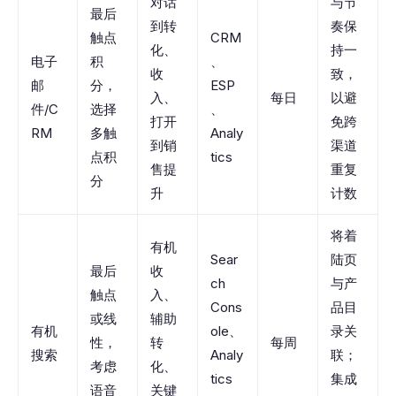
对话
与节
最后
到转
奏保
触点
CRM
化、
持一
电子
积
、
收
致，
邮
分，
ESP
入、
每日
以避
件/C
选择
、
打开
免跨
RM
多触
Analy
到销
渠道
点积
tics
售提
重复
分
升
计数
将着
有机
Sear
陆页
最后
收
ch
与产
触点
入、
Cons
品目
或线
辅助
有机
ole、
录关
性，
转
每周
搜索
Analy
联；
考虑
化、
tics
集成
语音
关键