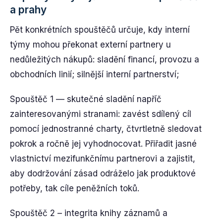
a prahy
Pět konkrétních spouštěčů určuje, kdy interní
týmy mohou překonat externí partnery u
nedůležitých nákupů: sladění financí, provozu a
obchodních linií; silnější interní partnerství;
Spouštěč 1 — skutečné sladění napříč
zainteresovanými stranami: zavést sdílený cíl
pomocí jednostranné charty, čtvrtletně sledovat
pokrok a ročně jej vyhodnocovat. Přiřadit jasné
vlastnictví mezifunkčnímu partnerovi a zajistit,
aby dodržování zásad odráželo jak produktové
potřeby, tak cíle peněžních toků.
Spouštěč 2 – integrita knihy záznamů a