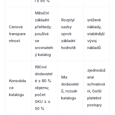
í ≥ 95 %
Měsíční
základní
Rozptyl
snížené
Cenová
přehledy;
sazby
náklady,
transpare
používá
oproti
stabilnější
ntnost
se
základní
vývoj
srovnateln
hodnotě
nákladů
ý katalog
Klíčoví
zjednoduš
dodavatel
Mix
ené
Konsolida
é ≥ 80 %
dodavatel
schvalová
ce
objemu;
ů, rozsah
ní, čistší
katalogu
počet
katalogu
platební
SKU ↓ o
postupy
50 %