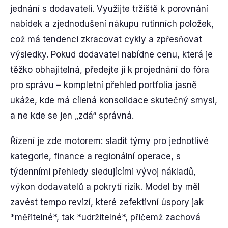
jednání s dodavateli. Využijte tržiště k porovnání
nabídek a zjednodušení nákupu rutinních položek,
což má tendenci zkracovat cykly a zpřesňovat
výsledky. Pokud dodavatel nabídne cenu, která je
těžko obhajitelná, předejte ji k projednání do fóra
pro správu – kompletní přehled portfolia jasně
ukáže, kde má cílená konsolidace skutečný smysl,
a ne kde se jen „zdá“ správná.
Řízení je zde motorem: sladit týmy pro jednotlivé
kategorie, finance a regionální operace, s
týdenními přehledy sledujícími vývoj nákladů,
výkon dodavatelů a pokrytí rizik. Model by měl
zavést tempo revizí, které zefektivní úspory jak
*měřitelné*, tak *udržitelné*, přičemž zachová