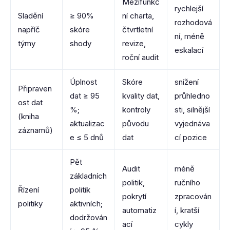
Mezifunkč
rychlejší
Sladění
≥ 90%
ní charta,
rozhodová
napříč
skóre
čtvrtletní
ní, méně
týmy
shody
revize,
eskalací
roční audit
Úplnost
Skóre
snížení
Připraven
dat ≥ 95
kvality dat,
průhledno
ost dat
%;
kontroly
sti, silnější
(kniha
aktualizac
původu
vyjednáva
záznamů)
e ≤ 5 dnů
dat
cí pozice
Pět
Audit
méně
základních
politik,
ručního
Řízení
politik
pokrytí
zpracován
politiky
aktivních;
automatiz
í, kratší
dodržován
ací
cykly