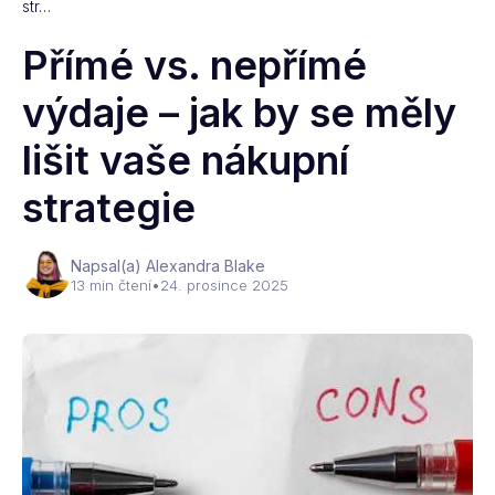
str…
Přímé vs. nepřímé
výdaje – jak by se měly
lišit vaše nákupní
strategie
Napsal(a) Alexandra Blake
13 min čtení
•
24. prosince 2025