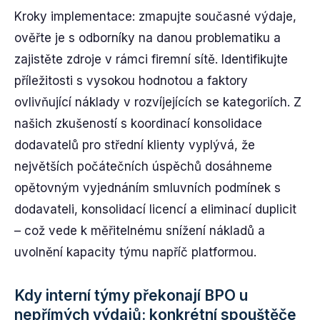
Kroky implementace: zmapujte současné výdaje,
ověřte je s odborníky na danou problematiku a
zajistěte zdroje v rámci firemní sítě. Identifikujte
příležitosti s vysokou hodnotou a faktory
ovlivňující náklady v rozvíjejících se kategoriích. Z
našich zkušeností s koordinací konsolidace
dodavatelů pro střední klienty vyplývá, že
největších počátečních úspěchů dosáhneme
opětovným vyjednáním smluvních podmínek s
dodavateli, konsolidací licencí a eliminací duplicit
– což vede k měřitelnému snížení nákladů a
uvolnění kapacity týmu napříč platformou.
Kdy interní týmy překonají BPO u
nepřímých výdajů: konkrétní spouštěče