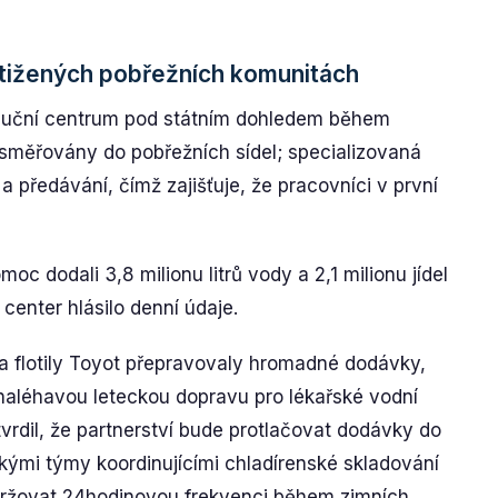
stižených pobřežních komunitách
ribuční centrum pod státním dohledem během
 směřovány do pobřežních sídel; specializovaná
a předávání, čímž zajišťuje, že pracovníci v první
oc dodali 3,8 milionu litrů vody a 2,1 milionu jídel
center hlásilo denní údaje.
 flotily Toyot přepravovaly hromadné dodávky,
 naléhavou leteckou dopravu pro lékařské vodní
tvrdil, že partnerství bude protlačovat dodávky do
kými týmy koordinujícími chladírenské skladování
držovat 24hodinovou frekvenci během zimních