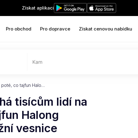
Získat aplikaci
Pro obchod
Pro dopravce
Získat cenovou nabídku
Kam
e poté, co tajfun Halo…
á tisícům lidí na
ajfun Halong
žní vesnice