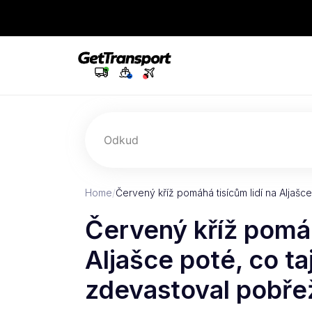
Odkud
Home
/
Červený kříž pomáhá tisícům lidí na Aljašc
Červený kříž pomáh
Aljašce poté, co t
zdevastoval pobře