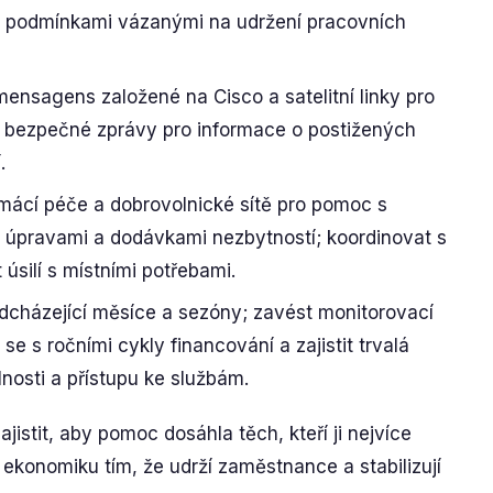
s podmínkami vázanými na udržení pracovních
ensagens založené na Cisco a satelitní linky pro
t bezpečné zprávy pro informace o postižených
.
mácí péče a dobrovolnické sítě pro pomoc s
 úpravami a dodávkami nezbytností; koordinovat s
 úsilí s místními potřebami.
dcházející měsíce a sezóny; zavést monitorovací
se s ročními cykly financování a zajistit trvalá
lnosti a přístupu ke službám.
jistit, aby pomoc dosáhla těch, kteří ji nejvíce
ší ekonomiku tím, že udrží zaměstnance a stabilizují