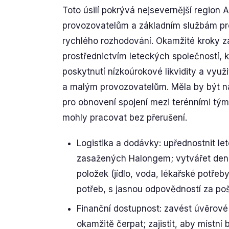
Toto úsilí pokrývá nejsevernější regi
provozovatelům a základním službám pro
rychlého rozhodování. Okamžité kroky z
prostřednictvím leteckých společností, 
poskytnutí nízkoúrokové likvidity a vyu
a malým provozovatelům. Měla by být n
pro obnovení spojení mezi terénními tým
mohly pracovat bez přerušení.
Logistika a dodávky: upřednostnit le
zasažených Halongem; vytvářet denn
položek (jídlo, voda, lékařské potřeb
potřeb, s jasnou odpovědností za poš
Finanční dostupnost: zavést úvěrové
okamžitě čerpat; zajistit, aby místní