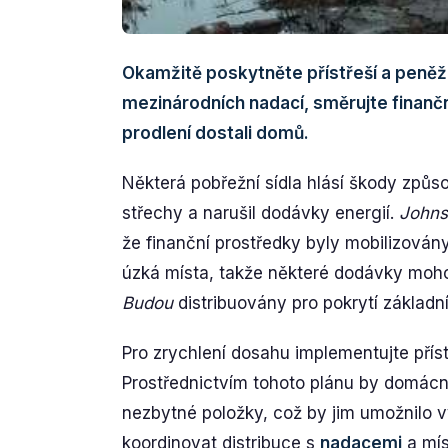
Okamžitě poskytněte přístřeší a peně
mezinárodních nadací, směrujte finanč
prodlení dostali domů.
Některá pobřežní sídla hlásí škody způs
střechy a narušil dodávky energií.
John
že finanční prostředky byly mobilizovány
úzká místa, takže některé dodávky moho
Budou
distribuovány pro pokrytí základn
Pro zrychlení dosahu implementujte přístup
Prostřednictvím tohoto plánu by domácn
nezbytné položky, což by jim umožnilo vy
koordinovat distribuce s
nadacemi
a mís