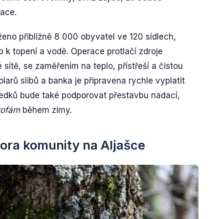
ace.
ženo přibližně 8 000 obyvatel ve 120 sídlech,
 k topení a vodě. Operace protlačí zdroje
ítě, se zaměřením na teplo, přístřeší a čistou
dolarů slibů a banka je připravena rychle vyplatit
edků bude také podporovat přestavbu nadací,
rofám
během zimy.
ora komunity na Aljašce