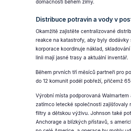
domácnosti během zimy.
Distribuce potravin a vody v po
Okamžitě zajistěte centralizované dist
reakce na katastrofy, aby byly dodávky
korporace koordinuje náklad, skladování 
linii mají jasné trasy a aktuální inventář.
Během prvních tří měsíců partneři pro pom
do 12 komunit podél pobřeží, přičemž 65 
Výrobní místa podporovaná Walmartem a
zatímco letecké společnosti zajišťovaly
filtry a dětskou výživu. Johnson také po
Anchorage a blízkých přístavů, s americ
po celé Americe, a operace by mohly u