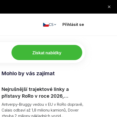
Přihlásit se
CS
Získat nabídky
Mohlo by vás zajímat
Nejrušnější trajektové linky a
přístavy RoRo v roce 2026,
seřazeno (jednotky vs. tunáž)
Antverpy-Bruggy vedou v EU v RoRo dopravě,
Calais odbaví až 1,8 milionu kamionů, Dover
zhruba 2 miliony nákladních vozid...