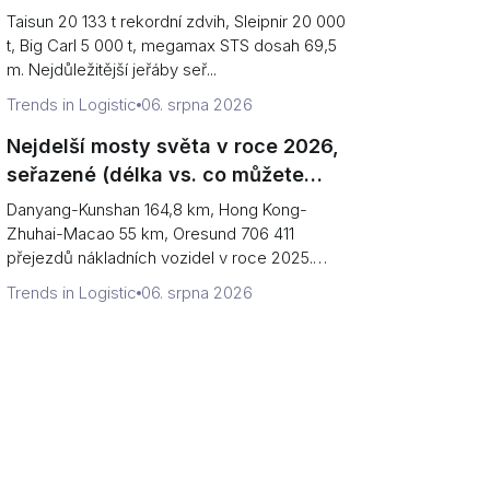
terminálu)
Taisun 20 133 t rekordní zdvih, Sleipnir 20 000
t, Big Carl 5 000 t, megamax STS dosah 69,5
m. Nejdůležitější jeřáby seř...
Trends in Logistic
06. srpna 2026
Nejdelší mosty světa v roce 2026,
seřazené (délka vs. co můžete
přejet)
Danyang-Kunshan 164,8 km, Hong Kong-
Zhuhai-Macao 55 km, Oresund 706 411
přejezdů nákladních vozidel v roce 2025.
Nejdelš...
Trends in Logistic
06. srpna 2026