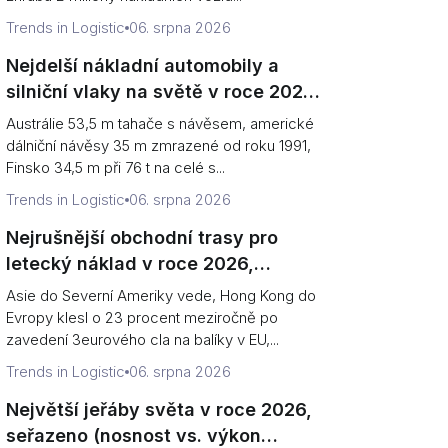
Trends in Logistic
06. srpna 2026
Nejdelší nákladní automobily a
silniční vlaky na světě v roce 2026,
seřazeno (rekordy vs. legální limity)
Austrálie 53,5 m tahače s návěsem, americké
dálniční návěsy 35 m zmrazené od roku 1991,
Finsko 34,5 m při 76 t na celé s...
Trends in Logistic
06. srpna 2026
Nejrušnější obchodní trasy pro
letecký náklad v roce 2026,
seřazeno (tonaž vs směr)
Asie do Severní Ameriky vede, Hong Kong do
Evropy klesl o 23 procent meziročně po
zavedení 3eurového cla na balíky v EU,...
Trends in Logistic
06. srpna 2026
Největší jeřáby světa v roce 2026,
seřazeno (nosnost vs. výkon