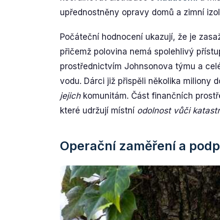
upřednostněny opravy domů a zimní izol
Počáteční hodnocení ukazují, že je zasa
přičemž polovina nemá spolehlivý přístup
prostřednictvím Johnsonova týmu a celé s
vodu. Dárci již přispěli několika miliony 
jejich
komunitám. Část finančních prostř
které udržují místní
odolnost vůči katast
Operační zaměření a podp