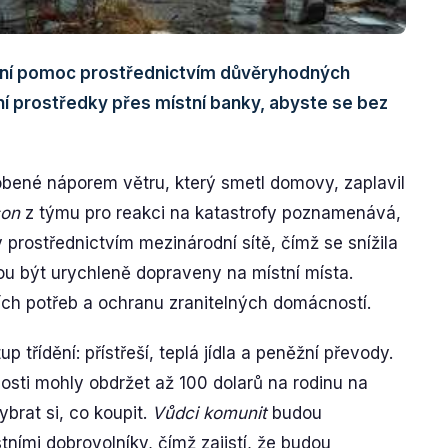
žní pomoc prostřednictvím důvěryhodných
ní prostředky přes místní banky, abyste se bez
obené náporem větru, který smetl domovy, zaplavil
son
z týmu pro reakci na katastrofy poznamenává,
 prostřednictvím mezinárodní sítě, čímž se snížila
u být urychleně dopraveny na místní místa.
ích potřeb a ochranu zranitelných domácností.
 třídění: přístřeší, teplá jídla a peněžní převody.
osti mohly obdržet až 100 dolarů na rodinu na
brat si, co koupit.
Vůdci komunit
budou
tními dobrovolníky, čímž zajistí, že budou