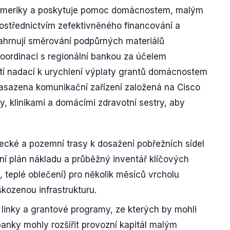
on Ameriky a poskytuje pomoc domácnostem, malým
střednictvím zefektivněného financování a
ahrnují směrování podpůrných materiálů
koordinaci s regionální bankou za účelem
žití nadací k urychlení výplaty grantů domácnostem
asazena komunikační zařízení založená na Cisco
y, klinikami a domácími zdravotní sestry, aby
tecké a pozemní trasy k dosažení pobřežních sídel
í plán nákladu a průběžný inventář klíčových
y, teplé oblečení) pro několik měsíců vrcholu
kozenou infrastrukturu.
 linky a grantové programy, ze kterých by mohli
 banky mohly rozšířit provozní kapitál malým