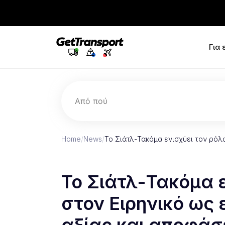
Για
Από πού
Home
/
News
/
Το Σιάτλ-Τακόμα ενισχύει τον ρόλ
Το Σιάτλ-Τακόμα ε
στον Ειρηνικό ως