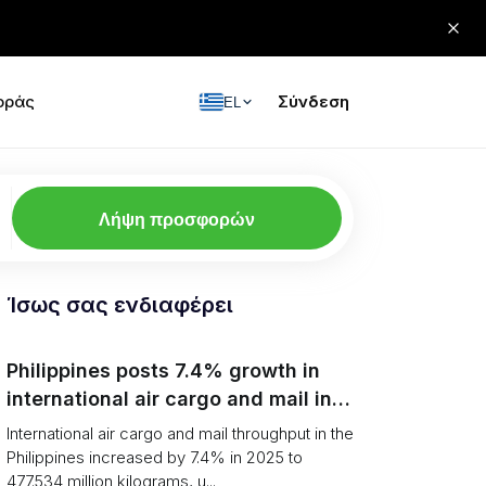
οράς
Σύνδεση
EL
Λήψη προσφορών
Ίσως σας ενδιαφέρει
Philippines posts 7.4% growth in
international air cargo and mail in
2025: carrier rankings and logistics
International air cargo and mail throughput in the
fallout
Philippines increased by 7.4% in 2025 to
477.534 million kilograms, u...