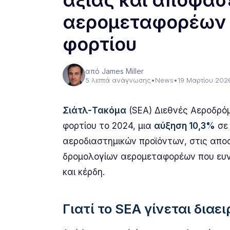
αξίας και αποφάσ
αερομεταφορέων ε
φορτίου
από James Miller
5 λεπτά ανάγνωσης
•
News
•
19 Μαρτίου 202
Σιάτλ-Τακόμα
(SEA) Διεθνές Αεροδρό
φορτίου το 2024, μια
αύξηση 10,3%
σε 
αεροδιαστημικών προϊόντων, στις αποσ
δρομολογίων αερομεταφορέων που ευν
και κέρδη.
Γιατί το SEA γίνεται διαε