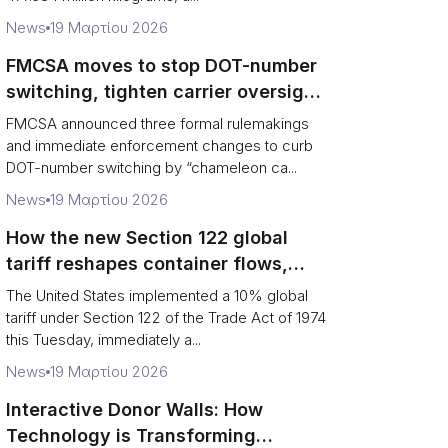
News
19 Μαρτίου 2026
FMCSA moves to stop DOT-number
switching, tighten carrier oversight
and boost road safety
FMCSA announced three formal rulemakings
and immediate enforcement changes to curb
DOT-number switching by “chameleon ca...
News
19 Μαρτίου 2026
How the new Section 122 global
tariff reshapes container flows,
airfreight and importer planning
The United States implemented a 10% global
tariff under Section 122 of the Trade Act of 1974
this Tuesday, immediately a...
News
19 Μαρτίου 2026
Interactive Donor Walls: How
Technology is Transforming