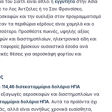
α του Σιάτλ είναι απλό: η
εγγύτητα
στην Ασία
με το Λος Άντζελες ή το Σαν Φρανσίσκο,
οσκαφών και την ευελιξία στον προγραμματισμό
αν τα περιθώρια κέρδους είναι χαμηλά και ο
ισσότερο. Προσθέστε πυκνές, υψηλής αξίας
ν και διαστημοπλοίων, ηλεκτρονικά είδη και
εταφορείς βρίσκουν ουσιαστικά έσοδα ανά
ικές θέσεις για αεροσκάφη φορτίου και
ας
ε
114,46 δισεκατομμύρια δολάρια ΗΠΑ
ις εξαγωγές αεροσκαφών και διαστημοπλοίων να
ατομμύρια δολάρια ΗΠΑ
. Αυτά τα προϊόντα όχι
άς, αλλά είναι συνήθως χρονικά ευαίσθητα,