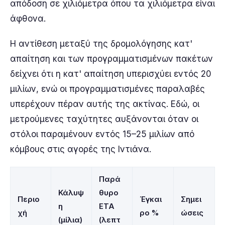
απόδοση σε χιλιόμετρα όπου τα χιλιόμετρα είναι
άφθονα.
Η αντίθεση μεταξύ της δρομολόγησης κατ'
απαίτηση και των προγραμματισμένων πακέτων
δείχνει ότι η κατ' απαίτηση υπερισχύει εντός 20
μιλίων, ενώ οι προγραμματισμένες παραλαβές
υπερέχουν πέραν αυτής της ακτίνας. Εδώ, οι
μετρούμενες ταχύτητες αυξάνονται όταν οι
στόλοι παραμένουν εντός 15–25 μιλίων από
κόμβους στις αγορές της Ιντιάνα.
Παρά
Κάλυψ
θυρο
Περιο
Έγκαι
Σημει
η
ETA
χή
ρο %
ώσεις
(μίλια)
(λεπτ