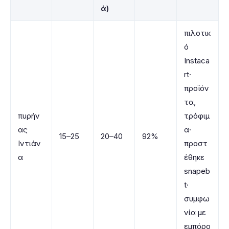
ά)
πιλοτικ
ό
Instaca
rt·
προϊόν
τα,
πυρήν
τρόφιμ
ας
α·
15–25
20–40
92%
Ιντιάν
προστ
α
έθηκε
snapeb
t·
συμφω
νία με
εμπόρο