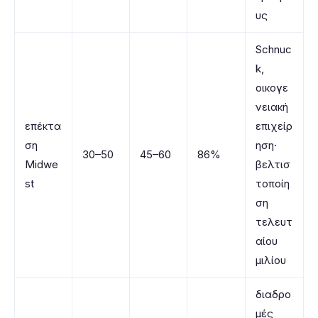
υς
Schnuc
k,
οικογε
νειακή
επέκτα
επιχείρ
ση
ηση·
30–50
45–60
86%
Midwe
βελτισ
st
τοποίη
ση
τελευτ
αίου
μιλίου
διαδρο
μές