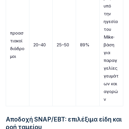
υπό
την
ηγεσία
του
προασ
Mike·
τιακοί
20–40
25–50
89%
βάση
διάδρο
για
μοι
παραγ
γελίες
γευμάτ
ων και
αγορώ
ν
Αποδοχή SNAP/EBT: επιλέξιμα είδη και
ροή ταμείου