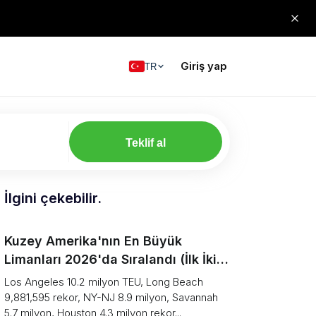
Giriş yap
TR
Teklif al
İlgini çekebilir.
Kuzey Amerika'nın En Büyük
Limanları 2026'da Sıralandı (İlk İki
Neden Aslında Tek Bir Liman)
Los Angeles 10.2 milyon TEU, Long Beach
9,881,595 rekor, NY-NJ 8.9 milyon, Savannah
5.7 milyon, Houston 4.3 milyon rekor...