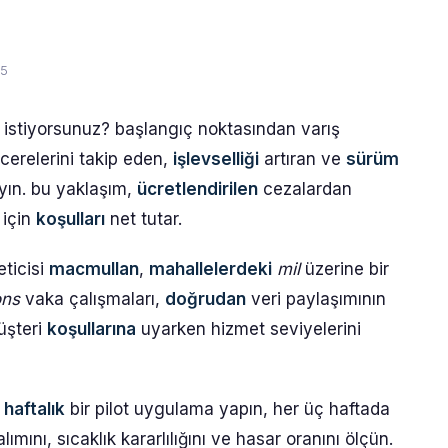
25
mek istiyorsunuz? başlangıç noktasından varış
cerelerini takip eden,
işlevselliği
artıran ve
sürüm
ın. bu yaklaşım,
ücretlendirilen
cezalardan
 için
koşulları
net tutar.
eticisi
macmullan
,
mahallelerdeki
mil
üzerine bir
ons
vaka çalışmaları,
doğrudan
veri paylaşımının
üşteri
koşullarına
uyarken hizmet seviyelerini
 haftalık
bir pilot uygulama yapın, her üç haftada
lımını, sıcaklık kararlılığını ve hasar oranını ölçün.