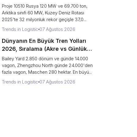
Neden Düşmeye Devam Ediyor)
Proje 10510 Rusya 120 MW ve 69.700 ton,
Arktika sınıfı 60 MW, Kuzey Deniz Rotası
2025'te 32 milyonluk rekor geçişle 37,0...
Trends in Logistic
07 Ağustos 2026
Dünyanın En Büyük Tren Yolları
2026, Sıralama (Akre vs Günlük
Tren Sayısı)
Bailey Yard 2.850 dönüm ve günde 14.000
vagon, Zhengzhou North günde 24.000'den
fazla vagon, Maschen 280 hektar. En büyü...
Trends in Logistic
07 Ağustos 2026