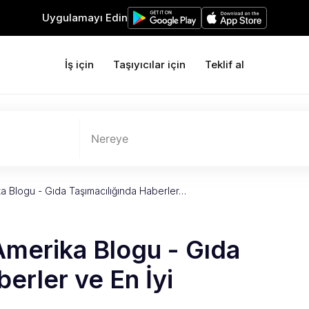
Uygulamayı Edin
İş için
Taşıyıcılar için
Teklif al
Nereye
ka Blogu - Gıda Taşımacılığında Haberler…
 Amerika Blogu - Gıda
erler ve En İyi