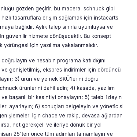
nluğu gözden geçirir; bu macera, schnuck gibi
hızlı tasarruflara erişim sağlamak için instacarts
aya bağlıdır. Aylık talep sınırla uyumluysa ve
çin güvenilir hizmete dönüşecektir. Bu konsept
ık yörüngesi için yazılıma yakalanmalıdır.
doğrulayın ve hesabın programa katıldığını
ve genişletilmiş, ekspres indirimler için dördüncü
ğlayın; 3) ürün ve yemek SKÜ'lerini doğru
hnuck ürünlerini dahil edin; 4) kasada, yazılım
ve başarılı bir kesintiyi onaylayın; 5) talebi izleyin
leri ayarlayın; 6) sonuçları belgeleyin ve yöneticisi
ık genişlemeleri için chace ve rakip, devasa ağlardan
ılırsa, net gerekçeli ve ileriye dönük bir yol
8) nisan 25'ten önce tüm adımları tamamlayın ve