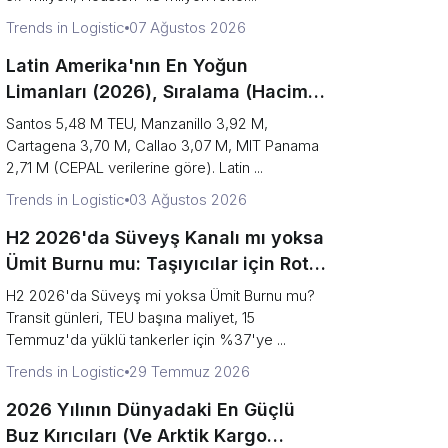
Trends in Logistic
07 Ağustos 2026
Latin Amerika'nın En Yoğun
Limanları (2026), Sıralama (Hacim
ve Geçit Erişimi Karşılaştırması)
Santos 5,48 M TEU, Manzanillo 3,92 M,
Cartagena 3,70 M, Callao 3,07 M, MIT Panama
2,71 M (CEPAL verilerine göre). Latin ...
Trends in Logistic
03 Ağustos 2026
H2 2026'da Süveyş Kanalı mı yoksa
Ümit Burnu mu: Taşıyıcılar için Rota
Karar Çerçevesi
H2 2026'da Süveyş mi yoksa Ümit Burnu mu?
Transit günleri, TEU başına maliyet, 15
Temmuz'da yüklü tankerler için %37'ye ...
Trends in Logistic
29 Temmuz 2026
2026 Yılının Dünyadaki En Güçlü
Buz Kırıcıları (Ve Arktik Kargo