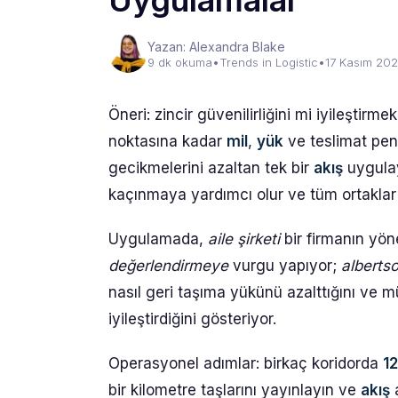
Uygulamalar
Yazan: Alexandra Blake
9 dk okuma
•
Trends in Logistic
•
17 Kasım 20
Öneri: zincir güvenilirliğini mi iyileştir
noktasına kadar
mil
,
yük
ve teslimat pen
gecikmelerini azaltan tek bir
akış
uygulay
kaçınmaya yardımcı olur ve tüm ortaklar
Uygulamada,
aile şirketi
bir firmanın yön
değerlendirmeye
vurgu yapıyor;
alberts
nasıl geri taşıma yükünü azalttığını ve m
iyileştirdiğini gösteriyor.
Operasyonel adımlar: birkaç koridorda
12
bir kilometre taşlarını yayınlayın ve
akış
a