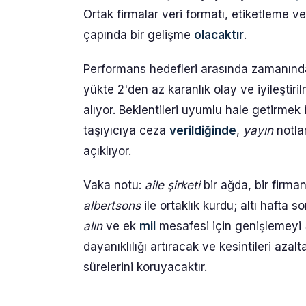
Ortak firmalar veri formatı, etiketleme v
çapında bir gelişme
olacaktır
.
Performans hedefleri arasında zamanında
yükte 2'den az karanlık olay ve iyileştir
alıyor. Beklentileri uyumlu hale getirmek i
taşıyıcıya ceza
verildiğinde
,
yayın
notlar
açıklıyor.
Vaka notu:
aile şirketi
bir ağda, bir firman
albertsons
ile ortaklık kurdu; altı hafta s
alın
ve ek
mil
mesafesi için genişlemeyi
dayanıklılığı artıracak ve kesintileri az
sürelerini koruyacaktır.