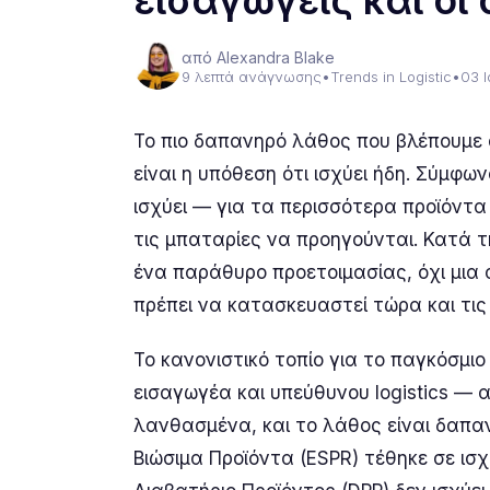
εισαγωγείς και οι 
από Alexandra Blake
9 λεπτά ανάγνωσης
•
Trends in Logistic
•
03 
Το πιο δαπανηρό λάθος που βλέπουμε 
είναι η υπόθεση ότι ισχύει ήδη. Σύμφ
ισχύει — για τα περισσότερα προϊόντα
τις μπαταρίες να προηγούνται. Κατά τ
ένα παράθυρο προετοιμασίας, όχι μια
πρέπει να κατασκευαστεί τώρα και τι
Το κανονιστικό τοπίο για το παγκόσμι
εισαγωγέα και υπεύθυνου logistics — 
λανθασμένα, και το λάθος είναι δαπαν
Βιώσιμα Προϊόντα (ESPR) τέθηκε σε ισ