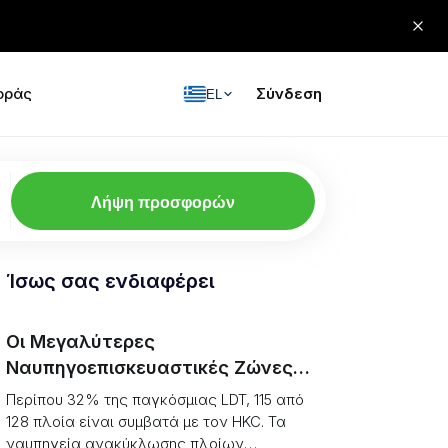
οράς
Σύνδεση
EL
Λήψη προσφορών
Ίσως σας ενδιαφέρει
Οι Μεγαλύτερες
Ναυπηγοεπισκευαστικές Ζώνες
Ανακύκλωσης Πλοίων το 2026,
Περίπου 32% της παγκόσμιας LDT, 115 από
Κατάταξη (LDT έναντι
128 πλοία είναι συμβατά με τον HKC. Τα
ναυπηγεία ανακύκλωσης πλοίων
Συμμόρφωσης HKC)