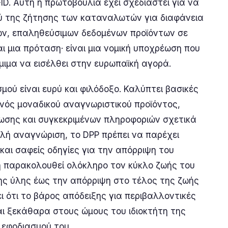
ID. Αυτή η πρωτοβουλία έχει σχεδιαστεί για να
ύ της ζήτησης των καταναλωτών για διαφάνεια
ων, επαληθεύσιμων δεδομένων προϊόντων σε
αι μια πρόταση· είναι μια νομική υποχρέωση που
όμιμα να εισέλθει στην ευρωπαϊκή αγορά.
μού είναι ευρύ και φιλόδοξο. Καλύπτει βασικές
νός μοναδικού αναγνωριστικού προϊόντος,
σης και συγκεκριμένων πληροφοριών σχετικά
λή αναγνώριση, το DPP πρέπει να παρέχει
και σαφείς οδηγίες για την απόρριψη του
ή παρακολουθεί ολόκληρο τον κύκλο ζωής του
ης ύλης έως την απόρριψη στο τέλος της ζωής
ει ότι το βάρος απόδειξης για περιβαλλοντικές
αι ξεκάθαρα στους ώμους του ιδιοκτήτη της
 εφοδιασμού του.