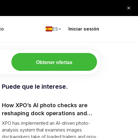
to
Iniciar sesión
ES
Obtener ofertas
Puede que le interese.
How XPO’s AI photo checks are
reshaping dock operations and
service response
XPO has implemented an AI-driven photo-
analysis system that examines images
dockworkers take of loaded trailers and prov...