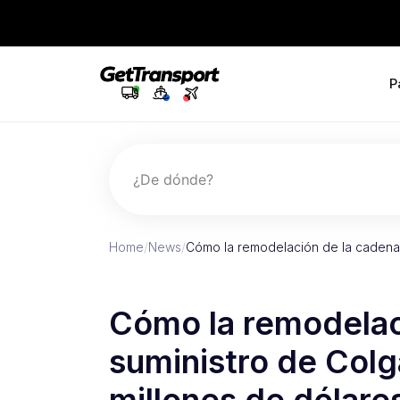
P
¿De dónde?
Home
/
News
/
Cómo la remodelación de la cadena
Cómo la remodelac
suministro de Col