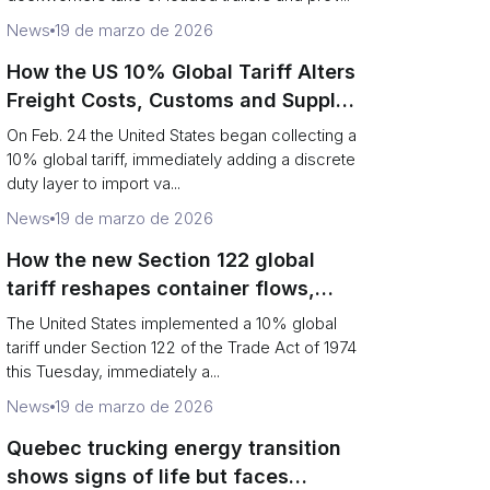
News
19 de marzo de 2026
How the US 10% Global Tariff Alters
Freight Costs, Customs and Supply
Chains
On Feb. 24 the United States began collecting a
10% global tariff, immediately adding a discrete
duty layer to import va...
News
19 de marzo de 2026
How the new Section 122 global
tariff reshapes container flows,
airfreight and importer planning
The United States implemented a 10% global
tariff under Section 122 of the Trade Act of 1974
this Tuesday, immediately a...
News
19 de marzo de 2026
Quebec trucking energy transition
shows signs of life but faces