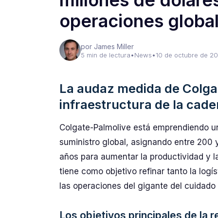
millones de dólare
operaciones globa
por James Miller
5 min de lectura
•
News
•
10 de octubre de 2
La audaz medida de Colgat
infraestructura de la cade
Colgate-Palmolive está emprendiendo un
suministro global, asignando entre 200 
años para aumentar la productividad y l
tiene como objetivo refinar tanto la logí
las operaciones del gigante del cuidado 
Los objetivos principales de la 