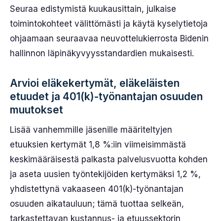
Seuraa edistymistä kuukausittain, julkaise
toimintokohteet välittömästi ja käytä kyselytietoja
ohjaamaan seuraavaa neuvottelukierrosta Bidenin
hallinnon läpinäkyvyysstandardien mukaisesti.
Arvioi eläkekertymät, eläkeläisten
etuudet ja 401(k)-työnantajan osuuden
muutokset
Lisää vanhemmille jäsenille määriteltyjen
etuuksien kertymät 1,8 %:iin viimeisimmästä
keskimääräisestä palkasta palvelusvuotta kohden
ja aseta uusien työntekijöiden kertymäksi 1,2 %,
yhdistettynä vakaaseen 401(k)-työnantajan
osuuden aikatauluun; tämä tuottaa selkeän,
tarkastettavan kustannus- ja etuussektorin