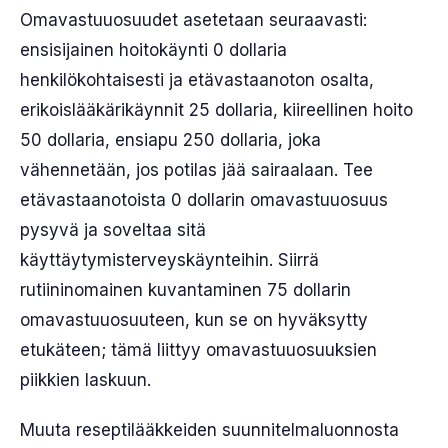
Omavastuuosuudet asetetaan seuraavasti:
ensisijainen hoitokäynti 0 dollaria
henkilökohtaisesti ja etävastaanoton osalta,
erikoislääkärikäynnit 25 dollaria, kiireellinen hoito
50 dollaria, ensiapu 250 dollaria, joka
vähennetään, jos potilas jää sairaalaan. Tee
etävastaanotoista 0 dollarin omavastuuosuus
pysyvä ja soveltaa sitä
käyttäytymisterveyskäynteihin. Siirrä
rutiininomainen kuvantaminen 75 dollarin
omavastuuosuuteen, kun se on hyväksytty
etukäteen; tämä liittyy omavastuuosuuksien
piikkien laskuun.
Muuta reseptilääkkeiden suunnitelmaluonnosta