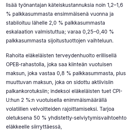
lisää työnantajan käteiskustannuksia noin 1,2–1,6
% palkkasummasta ensimmäisenä vuonna ja
stabiloituu lähelle 2,0 % palkkasummasta
eskalaation valmistuttua; varaa 0,25–0,40 %
palkkasummasta sijoitustuottojen vaihteluun.
Rahoita eläkeläisten terveydenhuolto erillisellä
OPEB-rahastolla, joka saa kiinteän vuotuisen
maksun, joka vastaa 0,8 % palkkasummasta, plus
muuttuvan maksun, joka on sidottu aktiivisiin
palkankorotuksiin; indeksoi eläkeläisten tuet CPI-
U:hun 2 %:n vuotuisella enimmäismäärällä
volatiilien velvoitteiden rajoittamiseksi. Tarjoa
oletuksena 50 % yhdistetty-selviytymisvaihtoehto
eläkkeelle siirryttäessä,