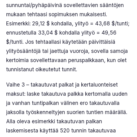
sunnuntai/pyhäpäivinä sovellettavien sääntöjen
mukaan tehtaasi sopimuksen mukaisesti.
Esimerkki: 29,12 $ kohdalla, ylityö = 43,68 $/tunti;
ennustetulla 33,04 $ kohdalla ylityö = 49,56
$/tunti. Jos tehtaallasi käytetään päivittäisiä
ylityösääntöjä tai jaettuja vuoroja, sovella samoja
kertoimia sovellettavaan peruspalkkaan, kun olet
tunnistanut oikeutetut tunnit.
Vaihe 3 – takautuvat palkat ja kertaluonteiset
maksut: laske takautuva palkka kertomalla uuden
ja vanhan tuntipalkan välinen ero takautuvalla
jaksolla työskenneltyjen suorien tuntien määrällä.
Alla oleva esimerkki takautuvan palkan
laskemisesta käyttää 520 tunnin takautuvaa