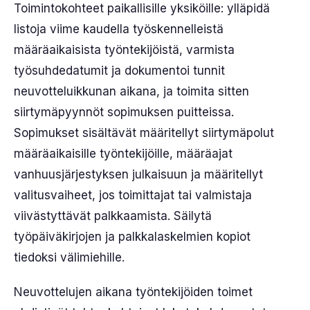
Toimintokohteet paikallisille yksiköille: ylläpidä
listoja viime kaudella työskennelleistä
määräaikaisista työntekijöistä, varmista
työsuhdedatumit ja dokumentoi tunnit
neuvotteluikkunan aikana, ja toimita sitten
siirtymäpyynnöt sopimuksen puitteissa.
Sopimukset sisältävät määritellyt siirtymäpolut
määräaikaisille työntekijöille, määräajat
vanhuusjärjestyksen julkaisuun ja määritellyt
valitusvaiheet, jos toimittajat tai valmistaja
viivästyttävät palkkaamista. Säilytä
työpäiväkirjojen ja palkkalaskelmien kopiot
tiedoksi välimiehille.
Neuvottelujen aikana työntekijöiden toimet