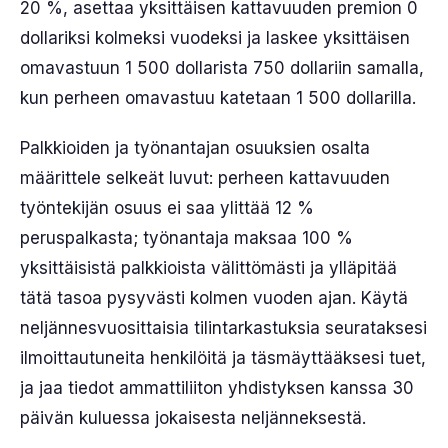
20 %, asettaa yksittäisen kattavuuden premion 0
dollariksi kolmeksi vuodeksi ja laskee yksittäisen
omavastuun 1 500 dollarista 750 dollariin samalla,
kun perheen omavastuu katetaan 1 500 dollarilla.
Palkkioiden ja työnantajan osuuksien osalta
määrittele selkeät luvut: perheen kattavuuden
työntekijän osuus ei saa ylittää 12 %
peruspalkasta; työnantaja maksaa 100 %
yksittäisistä palkkioista välittömästi ja ylläpitää
tätä tasoa pysyvästi kolmen vuoden ajan. Käytä
neljännesvuosittaisia tilintarkastuksia seurataksesi
ilmoittautuneita henkilöitä ja täsmäyttääksesi tuet,
ja jaa tiedot ammattiliiton yhdistyksen kanssa 30
päivän kuluessa jokaisesta neljänneksestä.