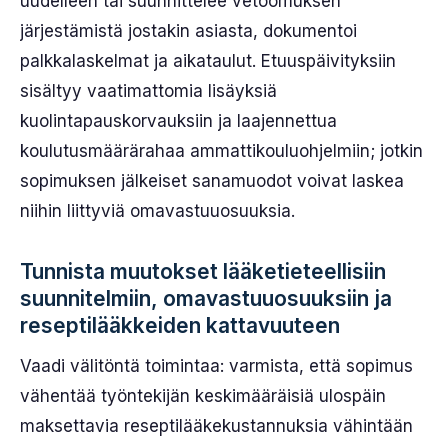
uudelleen tai suunnittelee vetoomuksen
järjestämistä jostakin asiasta, dokumentoi
palkkalaskelmat ja aikataulut. Etuuspäivityksiin
sisältyy vaatimattomia lisäyksiä
kuolintapauskorvauksiin ja laajennettua
koulutusmäärärahaa ammattikouluohjelmiin; jotkin
sopimuksen jälkeiset sanamuodot voivat laskea
niihin liittyviä omavastuuosuuksia.
Tunnista muutokset lääketieteellisiin
suunnitelmiin, omavastuuosuuksiin ja
reseptilääkkeiden kattavuuteen
Vaadi välitöntä toimintaa: varmista, että sopimus
vähentää työntekijän keskimääräisiä ulospäin
maksettavia reseptilääkekustannuksia vähintään