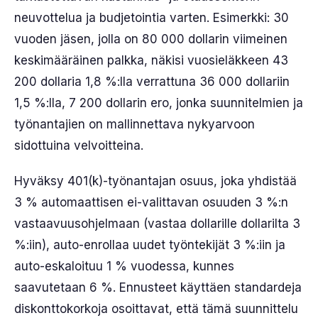
neuvottelua ja budjetointia varten. Esimerkki: 30
vuoden jäsen, jolla on 80 000 dollarin viimeinen
keskimääräinen palkka, näkisi vuosieläkkeen 43
200 dollaria 1,8 %:lla verrattuna 36 000 dollariin
1,5 %:lla, 7 200 dollarin ero, jonka suunnitelmien ja
työnantajien on mallinnettava nykyarvoon
sidottuina velvoitteina.
Hyväksy 401(k)-työnantajan osuus, joka yhdistää
3 % automaattisen ei-valittavan osuuden 3 %:n
vastaavuusohjelmaan (vastaa dollarille dollarilta 3
%:iin), auto-enrollaa uudet työntekijät 3 %:iin ja
auto-eskaloituu 1 % vuodessa, kunnes
saavutetaan 6 %. Ennusteet käyttäen standardeja
diskonttokorkoja osoittavat, että tämä suunnittelu