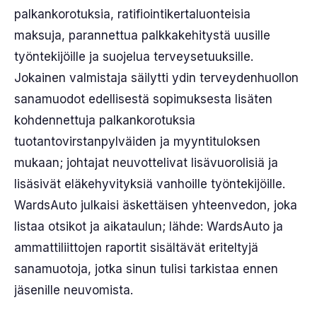
palkankorotuksia, ratifiointikertaluonteisia
maksuja, parannettua palkkakehitystä uusille
työntekijöille ja suojelua terveysetuuksille.
Jokainen valmistaja säilytti ydin terveydenhuollon
sanamuodot edellisestä sopimuksesta lisäten
kohdennettuja palkankorotuksia
tuotantovirstanpylväiden ja myyntituloksen
mukaan; johtajat neuvottelivat lisävuorolisiä ja
lisäsivät eläkehyvityksiä vanhoille työntekijöille.
WardsAuto julkaisi äskettäisen yhteenvedon, joka
listaa otsikot ja aikataulun; lähde: WardsAuto ja
ammattiliittojen raportit sisältävät eriteltyjä
sanamuotoja, jotka sinun tulisi tarkistaa ennen
jäsenille neuvomista.