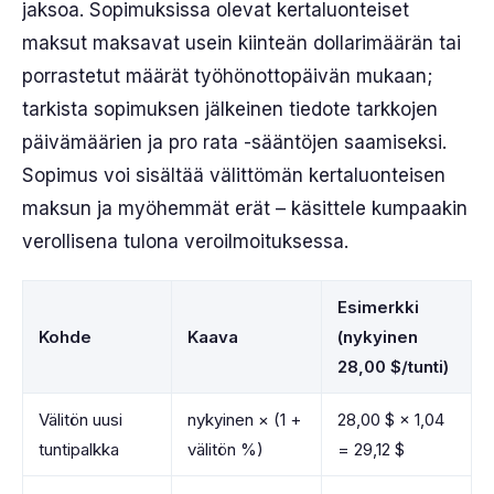
jaksoa. Sopimuksissa olevat kertaluonteiset
maksut maksavat usein kiinteän dollarimäärän tai
porrastetut määrät työhönottopäivän mukaan;
tarkista sopimuksen jälkeinen tiedote tarkkojen
päivämäärien ja pro rata -sääntöjen saamiseksi.
Sopimus voi sisältää välittömän kertaluonteisen
maksun ja myöhemmät erät – käsittele kumpaakin
verollisena tulona veroilmoituksessa.
Esimerkki
Kohde
Kaava
(nykyinen
28,00 $/tunti)
Välitön uusi
nykyinen × (1 +
28,00 $ × 1,04
tuntipalkka
välitön %)
= 29,12 $