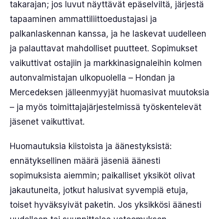
takarajan; jos luvut näyttävät epäselviltä, järjestä
tapaaminen ammattiliittoedustajasi ja
palkanlaskennan kanssa, ja he laskevat uudelleen
ja palauttavat mahdolliset puutteet. Sopimukset
vaikuttivat ostajiin ja markkinasignaleihin kolmen
autonvalmistajan ulkopuolella – Hondan ja
Mercedeksen jälleenmyyjät huomasivat muutoksia
– ja myös toimittajajärjestelmissä työskentelevät
jäsenet vaikuttivat.
Huomautuksia kiistoista ja äänestyksistä:
ennätyksellinen määrä jäseniä äänesti
sopimuksista aiemmin; paikalliset yksiköt olivat
jakautuneita, jotkut halusivat syvempiä etuja,
toiset hyväksyivät paketin. Jos yksikkösi äänesti