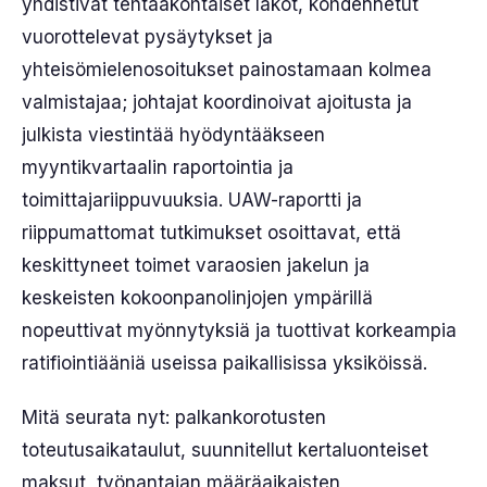
yhdistivät tehtaakohtaiset lakot, kohdennetut
vuorottelevat pysäytykset ja
yhteisömielenosoitukset painostamaan kolmea
valmistajaa; johtajat koordinoivat ajoitusta ja
julkista viestintää hyödyntääkseen
myyntikvartaalin raportointia ja
toimittajariippuvuuksia. UAW-raportti ja
riippumattomat tutkimukset osoittavat, että
keskittyneet toimet varaosien jakelun ja
keskeisten kokoonpanolinjojen ympärillä
nopeuttivat myönnytyksiä ja tuottivat korkeampia
ratifiointiääniä useissa paikallisissa yksiköissä.
Mitä seurata nyt: palkankorotusten
toteutusaikataulut, suunnitellut kertaluonteiset
maksut, työnantajan määräaikaisten