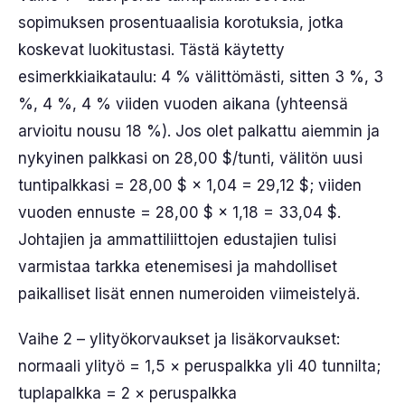
sopimuksen prosentuaalisia korotuksia, jotka
koskevat luokitustasi. Tästä käytetty
esimerkkiaikataulu: 4 % välittömästi, sitten 3 %, 3
%, 4 %, 4 % viiden vuoden aikana (yhteensä
arvioitu nousu 18 %). Jos olet palkattu aiemmin ja
nykyinen palkkasi on 28,00 $/tunti, välitön uusi
tuntipalkkasi = 28,00 $ × 1,04 = 29,12 $; viiden
vuoden ennuste = 28,00 $ × 1,18 = 33,04 $.
Johtajien ja ammattiliittojen edustajien tulisi
varmistaa tarkka etenemisesi ja mahdolliset
paikalliset lisät ennen numeroiden viimeistelyä.
Vaihe 2 – ylityökorvaukset ja lisäkorvaukset:
normaali ylityö = 1,5 × peruspalkka yli 40 tunnilta;
tuplapalkka = 2 × peruspalkka