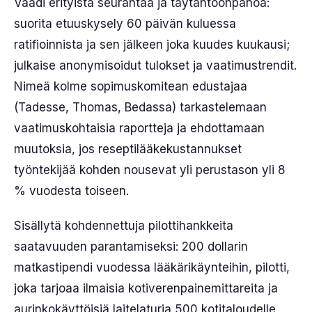
Vaadi erityistä seurantaa ja täytäntöönpanoa:
suorita etuuskysely 60 päivän kuluessa
ratifioinnista ja sen jälkeen joka kuudes kuukausi;
julkaise anonymisoidut tulokset ja vaatimustrendit.
Nimeä kolme sopimuskomitean edustajaa
(Tadesse, Thomas, Bedassa) tarkastelemaan
vaatimuskohtaisia raportteja ja ehdottamaan
muutoksia, jos reseptilääkekustannukset
työntekijää kohden nousevat yli perustason yli 8
% vuodesta toiseen.
Sisällytä kohdennettuja pilottihankkeita
saatavuuden parantamiseksi: 200 dollarin
matkastipendi vuodessa lääkärikäynteihin, pilotti,
joka tarjoaa ilmaisia kotiverenpainemittareita ja
aurinkokäyttöisiä laitelaturia 500 kotitaloudelle