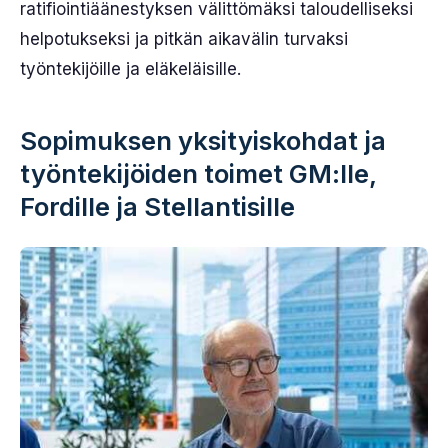
ratifiointiäänestyksen välittömäksi taloudelliseksi
helpotukseksi ja pitkän aikavälin turvaksi
työntekijöille ja eläkeläisille.
Sopimuksen yksityiskohdat ja
työntekijöiden toimet GM:lle,
Fordille ja Stellantisille