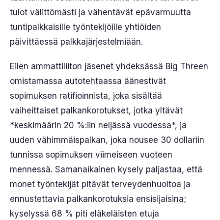
tulot välittömästi ja vähentävät epävarmuutta
tuntipalkkaisille työntekijöille yhtiöiden
päivittäessä palkkajärjestelmiään.
Eilen ammattiliiton jäsenet yhdeksässä Big Threen
omistamassa autotehtaassa äänestivät
sopimuksen ratifioinnista, joka sisältää
vaiheittaiset palkankorotukset, jotka yltävät
*keskimäärin 20 %:iin neljässä vuodessa*, ja
uuden vähimmäispalkan, joka nousee 30 dollariin
tunnissa sopimuksen viimeiseen vuoteen
mennessä. Samanaikainen kysely paljastaa, että
monet työntekijät pitävät terveydenhuoltoa ja
ennustettavia palkankorotuksia ensisijaisina;
kyselyssä 68 % piti eläkeläisten etuja