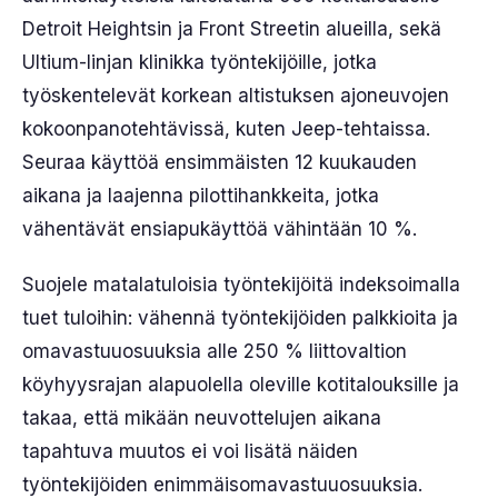
Detroit Heightsin ja Front Streetin alueilla, sekä
Ultium-linjan klinikka työntekijöille, jotka
työskentelevät korkean altistuksen ajoneuvojen
kokoonpanotehtävissä, kuten Jeep-tehtaissa.
Seuraa käyttöä ensimmäisten 12 kuukauden
aikana ja laajenna pilottihankkeita, jotka
vähentävät ensiapukäyttöä vähintään 10 %.
Suojele matalatuloisia työntekijöitä indeksoimalla
tuet tuloihin: vähennä työntekijöiden palkkioita ja
omavastuuosuuksia alle 250 % liittovaltion
köyhyysrajan alapuolella oleville kotitalouksille ja
takaa, että mikään neuvottelujen aikana
tapahtuva muutos ei voi lisätä näiden
työntekijöiden enimmäisomavastuuosuuksia.