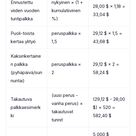
Ennustettu
nykyinen × (1 +
28,00 $ × 1,18 =
viiden vuoden
kumulatiivinen
33,04 $
tuntipalkka
%)
Puoli-toista
peruspalkka ×
29,12 $ × 1,5 =
kertaa ylityö
1,5
43,68 $
Kaksinkertaine
n palkka
peruspalkka ×
29,12 $ × 2 =
(pyhäpäivä/sun
2
58,24 $
nuntai)
(uusi perus -
Takautuva
(29,12 $ - 28,00
vanha perus) ×
palkkaesimerk
$) × 520 =
takautuvat
ki
582,40 $
tunnit
5 000 $