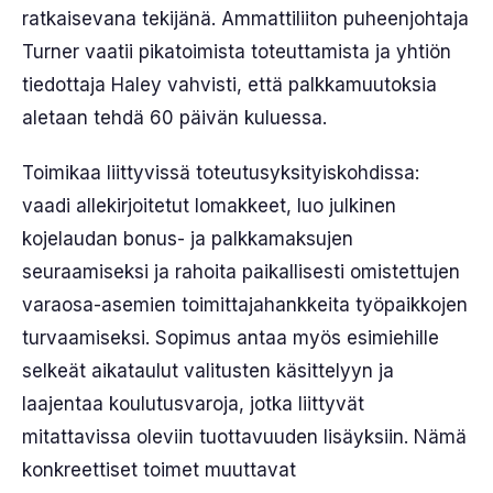
ratkaisevana tekijänä. Ammattiliiton puheenjohtaja
Turner vaatii pikatoimista toteuttamista ja yhtiön
tiedottaja Haley vahvisti, että palkkamuutoksia
aletaan tehdä 60 päivän kuluessa.
Toimikaa liittyvissä toteutusyksityiskohdissa:
vaadi allekirjoitetut lomakkeet, luo julkinen
kojelaudan bonus- ja palkkamaksujen
seuraamiseksi ja rahoita paikallisesti omistettujen
varaosa-asemien toimittajahankkeita työpaikkojen
turvaamiseksi. Sopimus antaa myös esimiehille
selkeät aikataulut valitusten käsittelyyn ja
laajentaa koulutusvaroja, jotka liittyvät
mitattavissa oleviin tuottavuuden lisäyksiin. Nämä
konkreettiset toimet muuttavat