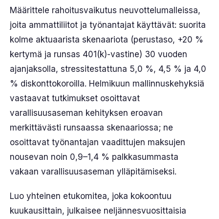
Määrittele rahoitusvaikutus neuvottelumalleissa,
joita ammattiliitot ja työnantajat käyttävät: suorita
kolme aktuaarista skenaariota (perustaso, +20 %
kertymä ja runsas 401(k)-vastine) 30 vuoden
ajanjaksolla, stressitestattuna 5,0 %, 4,5 % ja 4,0
% diskonttokoroilla. Helmikuun mallinnuskehyksiä
vastaavat tutkimukset osoittavat
varallisuusaseman kehityksen eroavan
merkittävästi runsaassa skenaariossa; ne
osoittavat työnantajan vaadittujen maksujen
nousevan noin 0,9–1,4 % palkkasummasta
vakaan varallisuusaseman ylläpitämiseksi.
Luo yhteinen etukomitea, joka kokoontuu
kuukausittain, julkaisee neljännesvuosittaisia