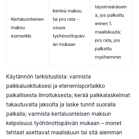
täysimääräisen
kiinteä maksu
ä, jos palkattu
Kertaluonteinen
tai pro rata -
ennen 1.
maksu
osuus
maaliskuuta;
esimerkki
työhönottopäiv
pro rata, jos
än mukaan
palkattu
myöhemmin
Käytännön tarkistuslista: varmista
palkkaluokituksesi ja etenemisportaikko
paikallisesta ilmoituksesta; kerää palkkalaskelmat
takautuvalta jaksolta ja laske tunnit suoralla
palkalla; varmista kertaluonteisen maksun
kelpoisuus työhönottopäivän mukaan – monet
tehtaat asettavat maaliskuun tai sitä aiemman