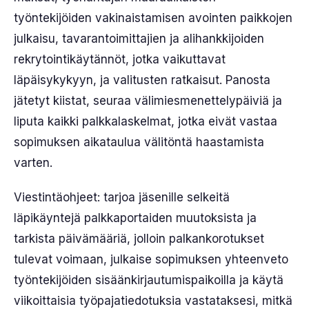
työntekijöiden vakinaistamisen avointen paikkojen
julkaisu, tavarantoimittajien ja alihankkijoiden
rekrytointikäytännöt, jotka vaikuttavat
läpäisykykyyn, ja valitusten ratkaisut. Panosta
jätetyt kiistat, seuraa välimiesmenettelypäiviä ja
liputa kaikki palkkalaskelmat, jotka eivät vastaa
sopimuksen aikataulua välitöntä haastamista
varten.
Viestintäohjeet: tarjoa jäsenille selkeitä
läpikäyntejä palkkaportaiden muutoksista ja
tarkista päivämääriä, jolloin palkankorotukset
tulevat voimaan, julkaise sopimuksen yhteenveto
työntekijöiden sisäänkirjautumispaikoilla ja käytä
viikoittaisia työpajatiedotuksia vastataksesi, mitkä