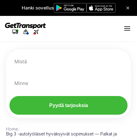
Hanki sovellus
Mistä
Minne
Pyydä tarjouksia
Home
/
Big 3 -autotyöläiset hyväksyivät sopimukset — Palkat ja