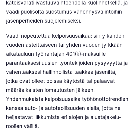
käteisvaratilivastuuvaihtoehdolla kuolinhetkellä, ja
vaadi puolisolta suostumus vähennysvalintoihin
jäsenperheiden suojelemiseksi.
Vaadi nopeutettua kelpoisuusaikaa: siirry kahden
vuoden asteittaiseen tai yhden vuoden jyrkkään
aikatauluun työnantajan 401(k)-maksuille
parantaaksesi uusien työntekijöiden pysyvyyttä ja
vähentääksesi hallinnollista taakkaa jäseniltä,
jotka ovat olleet poissa käytöstä tai palaavat
määräaikaisten lomautusten jälkeen.
Yhdenmukaista kelpoisuusaika työhönottotrendien
kanssa auto- ja autoteollisuuden alalla, jotta ne
heijastavat liikkumista eri alojen ja alustajakelu-
roolien välillä.