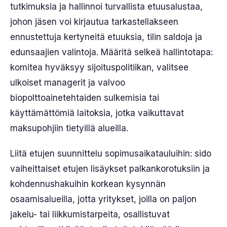
tutkimuksia ja hallinnoi turvallista etuusalustaa,
johon jäsen voi kirjautua tarkastellakseen
ennustettuja kertyneitä etuuksia, tilin saldoja ja
edunsaajien valintoja. Määritä selkeä hallintotapa:
komitea hyväksyy sijoituspolitiikan, valitsee
ulkoiset managerit ja valvoo
biopolttoainetehtaiden sulkemisia tai
käyttämättömiä laitoksia, jotka vaikuttavat
maksupohjiin tietyillä alueilla.
Liitä etujen suunnittelu sopimusaikatauluihin: sido
vaiheittaiset etujen lisäykset palkankorotuksiin ja
kohdennushakuihin korkean kysynnän
osaamisalueilla, jotta yritykset, joilla on paljon
jakelu- tai liikkumistarpeita, osallistuvat