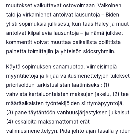
muutokset vaikuttavat ostovoimaan. Valkoinen
talo ja virkamiehet antoivat lausuntoja – Biden
ylisti sopimuksia julkisesti, kun taas Haley ja muut
antoivat kilpailevia lausuntoja – ja nämä julkiset
kommentit voivat muuttaa paikallista poliittista
painetta toimittajiin ja yhteisön sidosryhmiin.
Käytä sopimuksen sanamuotoa, viimeisimpiä
myyntitietoja ja kirjaa valitusmenettelyjen tulokset
priorisoidun tarkistuslistan laatimiseksi: (1)
vahvista kertaluonteisten maksujen jakelu, (2) tee
määräaikaisten työntekijöiden siirtymäpyyntöjä,
(3) pane täytäntöön vanhuusjärjestyksen julkaisut,
(4) eskaloita maksamattomat erät
välimiesmenettelyyn. Pidä johto ajan tasalla yhden