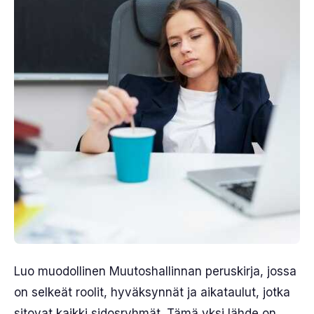
Luo muodollinen Muutoshallinnan peruskirja, jossa
on selkeät roolit, hyväksynnät ja aikataulut, jotka
sitovat kaikki sidosryhmät. Tämä yksi lähde on