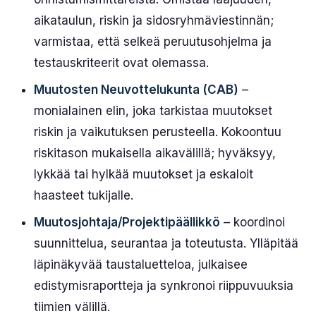
aikataulun, riskin ja sidosryhmäviestinnän;
varmistaa, että selkeä peruutusohjelma ja
testauskriteerit ovat olemassa.
Muutosten Neuvottelukunta (CAB)
–
monialainen elin, joka tarkistaa muutokset
riskin ja vaikutuksen perusteella. Kokoontuu
riskitason mukaisella aikavälillä; hyväksyy,
lykkää tai hylkää muutokset ja eskaloit
haasteet tukijalle.
Muutosjohtaja/Projektipäällikkö
– koordinoi
suunnittelua, seurantaa ja toteutusta. Ylläpitää
läpinäkyvää taustaluetteloa, julkaisee
edistymisraportteja ja synkronoi riippuvuuksia
tiimien välillä.