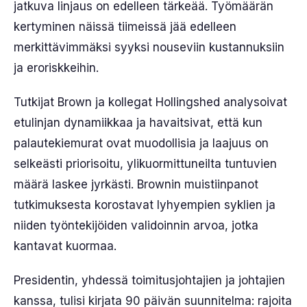
jatkuva linjaus on edelleen tärkeää. Työmäärän
kertyminen näissä tiimeissä jää edelleen
merkittävimmäksi syyksi nouseviin kustannuksiin
ja eroriskkeihin.
Tutkijat Brown ja kollegat Hollingshed analysoivat
etulinjan dynamiikkaa ja havaitsivat, että kun
palautekiemurat ovat muodollisia ja laajuus on
selkeästi priorisoitu, ylikuormittuneilta tuntuvien
määrä laskee jyrkästi. Brownin muistiinpanot
tutkimuksesta korostavat lyhyempien syklien ja
niiden työntekijöiden validoinnin arvoa, jotka
kantavat kuormaa.
Presidentin, yhdessä toimitusjohtajien ja johtajien
kanssa, tulisi kirjata 90 päivän suunnitelma: rajoita