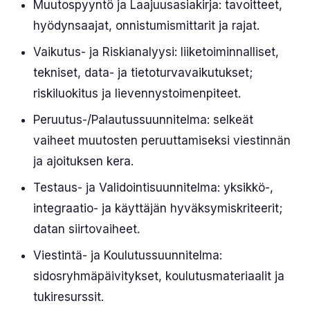
Muutospyyntö ja Laajuusasiakirja: tavoitteet,
hyödynsaajat, onnistumismittarit ja rajat.
Vaikutus- ja Riskianalyysi: liiketoiminnalliset,
tekniset, data- ja tietoturvavaikutukset;
riskiluokitus ja lievennystoimenpiteet.
Peruutus-/Palautussuunnitelma: selkeät
vaiheet muutosten peruuttamiseksi viestinnän
ja ajoituksen kera.
Testaus- ja Validointisuunnitelma: yksikkö-,
integraatio- ja käyttäjän hyväksymiskriteerit;
datan siirtovaiheet.
Viestintä- ja Koulutussuunnitelma:
sidosryhmäpäivitykset, koulutusmateriaalit ja
tukiresurssit.