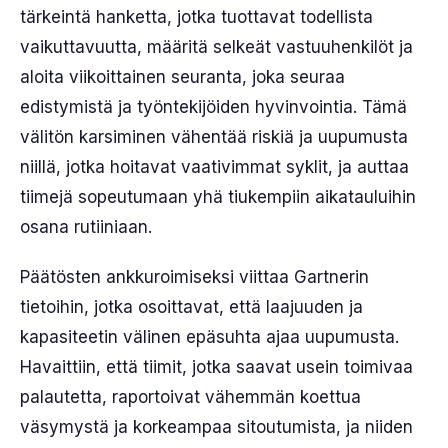
tärkeintä hanketta, jotka tuottavat todellista
vaikuttavuutta, määritä selkeät vastuuhenkilöt ja
aloita viikoittainen seuranta, joka seuraa
edistymistä ja työntekijöiden hyvinvointia. Tämä
välitön karsiminen vähentää riskiä ja uupumusta
niillä, jotka hoitavat vaativimmat syklit, ja auttaa
tiimejä sopeutumaan yhä tiukempiin aikatauluihin
osana rutiiniaan.
Päätösten ankkuroimiseksi viittaa Gartnerin
tietoihin, jotka osoittavat, että laajuuden ja
kapasiteetin välinen epäsuhta ajaa uupumusta.
Havaittiin, että tiimit, jotka saavat usein toimivaa
palautetta, raportoivat vähemmän koettua
väsymystä ja korkeampaa sitoutumista, ja niiden