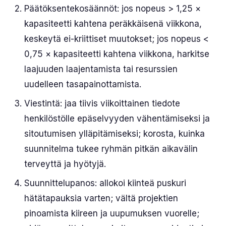
Päätöksentekosäännöt: jos nopeus > 1,25 ×
kapasiteetti kahtena peräkkäisenä viikkona,
keskeytä ei-kriittiset muutokset; jos nopeus <
0,75 × kapasiteetti kahtena viikkona, harkitse
laajuuden laajentamista tai resurssien
uudelleen tasapainottamista.
Viestintä: jaa tiivis viikoittainen tiedote
henkilöstölle epäselvyyden vähentämiseksi ja
sitoutumisen ylläpitämiseksi; korosta, kuinka
suunnitelma tukee ryhmän pitkän aikavälin
terveyttä ja hyötyjä.
Suunnittelupanos: allokoi kiinteä puskuri
hätätapauksia varten; vältä projektien
pinoamista kiireen ja uupumuksen vuorelle;