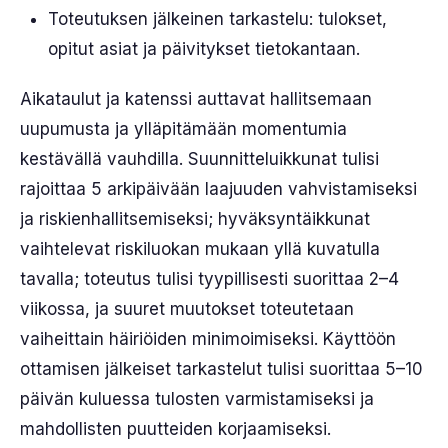
Toteutuksen jälkeinen tarkastelu: tulokset,
opitut asiat ja päivitykset tietokantaan.
Aikataulut ja katenssi auttavat hallitsemaan
uupumusta ja ylläpitämään momentumia
kestävällä vauhdilla. Suunnitteluikkunat tulisi
rajoittaa 5 arkipäivään laajuuden vahvistamiseksi
ja riskienhallitsemiseksi; hyväksyntäikkunat
vaihtelevat riskiluokan mukaan yllä kuvatulla
tavalla; toteutus tulisi tyypillisesti suorittaa 2–4
viikossa, ja suuret muutokset toteutetaan
vaiheittain häiriöiden minimoimiseksi. Käyttöön
ottamisen jälkeiset tarkastelut tulisi suorittaa 5–10
päivän kuluessa tulosten varmistamiseksi ja
mahdollisten puutteiden korjaamiseksi.