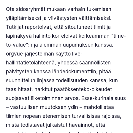
Ota sidosryhmät mukaan varhain tukemisen
ylläpitämiseksi ja viivästysten välttämiseksi.
Tutkijat raportoivat, että sitoutuneet tiimit ja
läpinäkyvä hallinto korreloivat korkeamman "time-
to-value":n ja alemman uupumuksen kanssa.
orgvue-järjestelmän käyttö live-
hallintatietolähteenä, yhdessä säännöllisten
päivitysten kanssa lähdedokumenttiin, pitää
suunnittelun linjassa todellisuuden kanssa, kun
taas hitaat, harkitut päätöksenteko-oikeudet
suojaavat liiketoiminnan arvoa. Esse-kurinalaisuus
– vastuullisen muutoksen ydin – mahdollistaa
tiimien nopean etenemisen turvallisissa rajoissa,
mistä todistavat julkaistut havainnot, että