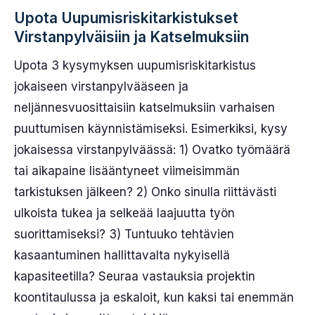
Upota Uupumisriskitarkistukset
Virstanpylväisiin ja Katselmuksiin
Upota 3 kysymyksen uupumisriskitarkistus
jokaiseen virstanpylvääseen ja
neljännesvuosittaisiin katselmuksiin varhaisen
puuttumisen käynnistämiseksi. Esimerkiksi, kysy
jokaisessa virstanpylväässä: 1) Ovatko työmäärä
tai aikapaine lisääntyneet viimeisimmän
tarkistuksen jälkeen? 2) Onko sinulla riittävästi
ulkoista tukea ja selkeää laajuutta työn
suorittamiseksi? 3) Tuntuuko tehtävien
kasaantuminen hallittavalta nykyisellä
kapasiteetilla? Seuraa vastauksia projektin
koontitaulussa ja eskaloit, kun kaksi tai enemmän