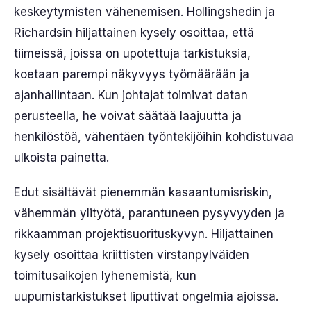
keskeytymisten vähenemisen. Hollingshedin ja
Richardsin hiljattainen kysely osoittaa, että
tiimeissä, joissa on upotettuja tarkistuksia,
koetaan parempi näkyvyys työmäärään ja
ajanhallintaan. Kun johtajat toimivat datan
perusteella, he voivat säätää laajuutta ja
henkilöstöä, vähentäen työntekijöihin kohdistuvaa
ulkoista painetta.
Edut sisältävät pienemmän kasaantumisriskin,
vähemmän ylityötä, parantuneen pysyvyyden ja
rikkaamman projektisuorituskyvyn. Hiljattainen
kysely osoittaa kriittisten virstanpylväiden
toimitusaikojen lyhenemistä, kun
uupumistarkistukset liputtivat ongelmia ajoissa.