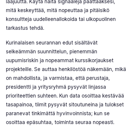
laajuutta. Käytä näitä signaaleja päättääksesi,
mitä keskeyttää, mitä nopeuttaa ja pitäisikö
konsultteja uudelleenallokoida tai ulkopuolinen
tarkastus tehdä.
Kurinalaisen seurannan edut sisältävät
selkeämmän suunnittelun, pienemmän
uupumisriskin ja nopeammat kurssikorjaukset
projekteille. Se auttaa henkilöstöä näkemään, mikä
on mahdollista, ja varmistaa, että perustaja,
presidentti ja yritysryhmä pysyvät linjassa
prioriteettien suhteen. Kun data osoittaa kestävää
tasapainoa, tiimit pysyvät sitoutuneina ja tulokset
paranevat tinkimättä hyvinvoinnista; kun se
osoittaa epäsuhtaa, toiminta seuraa nopeasti.