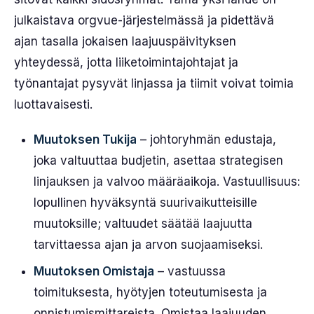
julkaistava orgvue-järjestelmässä ja pidettävä
ajan tasalla jokaisen laajuuspäivityksen
yhteydessä, jotta liiketoimintajohtajat ja
työnantajat pysyvät linjassa ja tiimit voivat toimia
luottavaisesti.
Muutoksen Tukija
– johtoryhmän edustaja,
joka valtuuttaa budjetin, asettaa strategisen
linjauksen ja valvoo määräaikoja. Vastuullisuus:
lopullinen hyväksyntä suurivaikutteisille
muutoksille; valtuudet säätää laajuutta
tarvittaessa ajan ja arvon suojaamiseksi.
Muutoksen Omistaja
– vastuussa
toimituksesta, hyötyjen toteutumisesta ja
onnistumismittareista. Omistaa laajuuden,