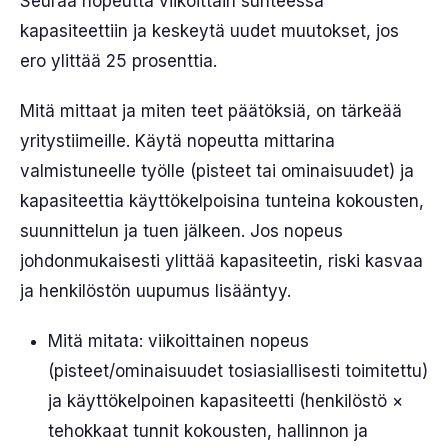
Seuraa nopeutta viikoittain suhteessa
kapasiteettiin ja keskeytä uudet muutokset, jos
ero ylittää 25 prosenttia.
Mitä mittaat ja miten teet päätöksiä, on tärkeää
yritystiimeille. Käytä nopeutta mittarina
valmistuneelle työlle (pisteet tai ominaisuudet) ja
kapasiteettia käyttökelpoisina tunteina kokousten,
suunnittelun ja tuen jälkeen. Jos nopeus
johdonmukaisesti ylittää kapasiteetin, riski kasvaa
ja henkilöstön uupumus lisääntyy.
Mitä mitata: viikoittainen nopeus
(pisteet/ominaisuudet tosiasiallisesti toimitettu)
ja käyttökelpoinen kapasiteetti (henkilöstö ×
tehokkaat tunnit kokousten, hallinnon ja