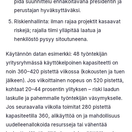
pidä suunnittelu ennakoitavana presidentin ja
perustajan hyväksyttäväksi.
Riskienhallinta: ilman rajaa projektit kasaavat
riskejä; rajalla tiimi ylläpitää laatua ja
henkilöstö pysyy sitoutuneena.
Käytännön datan esimerkki: 48 työntekijän
yritysryhmässä käyttökelpoinen kapasiteetti on
noin 360–420 pistettä viikossa (kokousten ja tuen
jälkeen). Jos viikoittainen nopeus on 520 pistettä,
kohtaat 20–44 prosentin ylityksen – riski laadun
laskulle ja pahemmalle työntekijän väsymykselle.
Jos seuraavalla viikolla toimitat 280 pistettä
kapasiteetilla 360, alikäyttöä on ja mahdollisuus
uudelleenallokoida resursseja tai vähentää