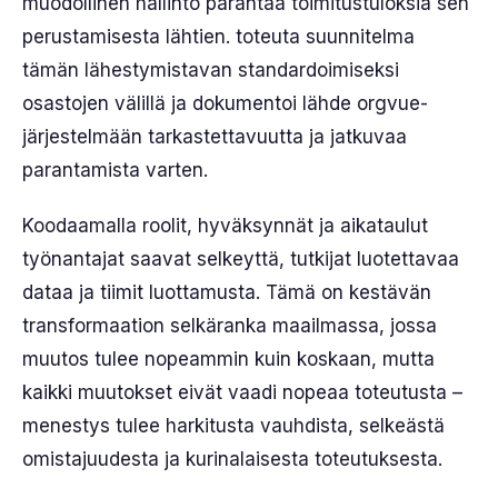
muodollinen hallinto parantaa toimitustuloksia sen
perustamisesta lähtien. toteuta suunnitelma
tämän lähestymistavan standardoimiseksi
osastojen välillä ja dokumentoi lähde orgvue-
järjestelmään tarkastettavuutta ja jatkuvaa
parantamista varten.
Koodaamalla roolit, hyväksynnät ja aikataulut
työnantajat saavat selkeyttä, tutkijat luotettavaa
dataa ja tiimit luottamusta. Tämä on kestävän
transformaation selkäranka maailmassa, jossa
muutos tulee nopeammin kuin koskaan, mutta
kaikki muutokset eivät vaadi nopeaa toteutusta –
menestys tulee harkitusta vauhdista, selkeästä
omistajuudesta ja kurinalaisesta toteutuksesta.