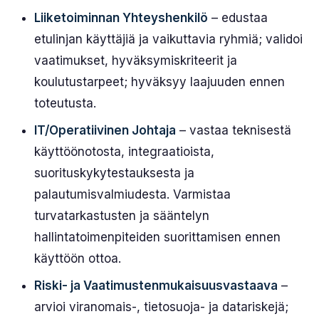
Liiketoiminnan Yhteyshenkilö
– edustaa
etulinjan käyttäjiä ja vaikuttavia ryhmiä; validoi
vaatimukset, hyväksymiskriteerit ja
koulutustarpeet; hyväksyy laajuuden ennen
toteutusta.
IT/Operatiivinen Johtaja
– vastaa teknisestä
käyttöönotosta, integraatioista,
suorituskykytestauksesta ja
palautumisvalmiudesta. Varmistaa
turvatarkastusten ja sääntelyn
hallintatoimenpiteiden suorittamisen ennen
käyttöön ottoa.
Riski- ja Vaatimustenmukaisuusvastaava
–
arvioi viranomais-, tietosuoja- ja datariskejä;