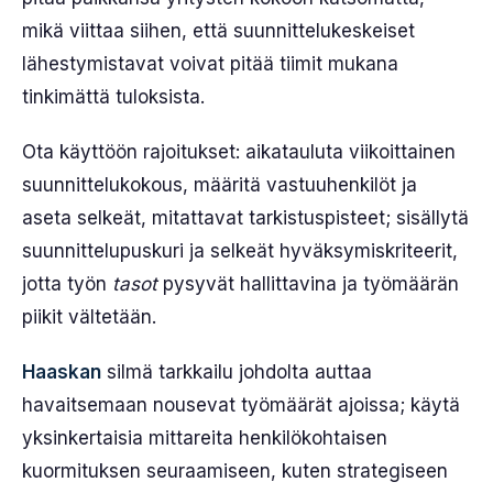
mikä viittaa siihen, että suunnittelukeskeiset
lähestymistavat voivat pitää tiimit mukana
tinkimättä tuloksista.
Ota käyttöön rajoitukset: aikatauluta viikoittainen
suunnittelukokous, määritä vastuuhenkilöt ja
aseta selkeät, mitattavat tarkistuspisteet; sisällytä
suunnittelupuskuri ja selkeät hyväksymiskriteerit,
jotta työn
tasot
pysyvät hallittavina ja työmäärän
piikit vältetään.
Haaskan
silmä tarkkailu johdolta auttaa
havaitsemaan nousevat työmäärät ajoissa; käytä
yksinkertaisia mittareita henkilökohtaisen
kuormituksen seuraamiseen, kuten strategiseen