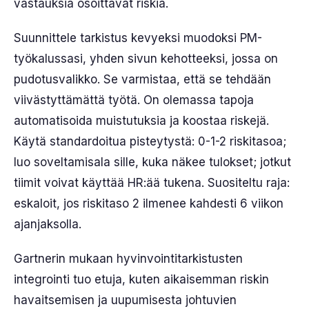
vastauksia osoittavat riskiä.
Suunnittele tarkistus kevyeksi muodoksi PM-
työkalussasi, yhden sivun kehotteeksi, jossa on
pudotusvalikko. Se varmistaa, että se tehdään
viivästyttämättä työtä. On olemassa tapoja
automatisoida muistutuksia ja koostaa riskejä.
Käytä standardoitua pisteytystä: 0-1-2 riskitasoa;
luo soveltamisala sille, kuka näkee tulokset; jotkut
tiimit voivat käyttää HR:ää tukena. Suositeltu raja:
eskaloit, jos riskitaso 2 ilmenee kahdesti 6 viikon
ajanjaksolla.
Gartnerin mukaan hyvinvointitarkistusten
integrointi tuo etuja, kuten aikaisemman riskin
havaitsemisen ja uupumisesta johtuvien