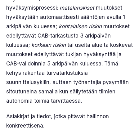
hyväksymisprosessi:
matalariskiset
muutokset
hyväksytään automaattisesti sääntöjen avulla 1
arkipäivän kuluessa;
kohtalaisen riskin
muutokset
edellyttävät CAB-tarkastusta 3 arkipäivän
kuluessa;
korkean riskin
tai useita alueita koskevat
muutokset edellyttävät tukijan hyväksyntää ja
CAB-validoinnia 5 arkipäivän kuluessa. Tämä
kehys rakentaa turvatarkistuksia
suunnittelusykliin, auttaen työnantajia pysymään
sitoutuneina samalla kun säilytetään tiimien
autonomia toimia tarvittaessa.
Asiakirjat ja tiedot, jotka pitävät hallinnon
konkreettisena: