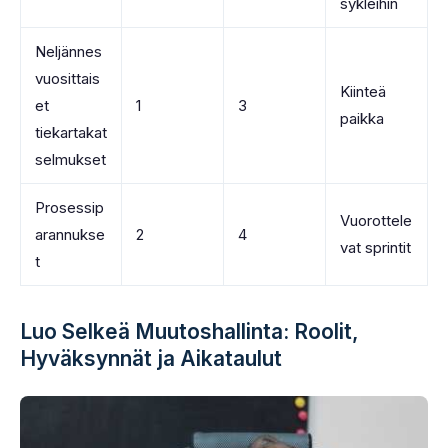
sykleihin
Neljännes
vuosittais
Kiinteä
et
1
3
paikka
tiekartakat
selmukset
Prosessip
Vuorottele
arannukse
2
4
vat sprintit
t
Luo Selkeä Muutoshallinta: Roolit,
Hyväksynnät ja Aikataulut