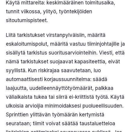
Käytä mittareita: keskimääräinen toimitusaika,
tunnit viikossa, ylityö, työntekijöiden
sitoutumispisteet.
Liitä tarkistukset virstanpylväisiin, määritä
eskaloitumispolut, määritä vastuu tiiminjohtajille ja
sisällytä tarkistus suoritusarviointeihin. Viesti, että
nämä tarkistukset suojaavat kapasiteettia, eivät
syyllistä. Kun riskirajaa saavutetaan, luo
automaattisesti korjaussuunnitelma: säädä
laajuutta, uudelleennäyttötyömäärät, palkkaa
väliaikaista tukea tai siirrä ei-kriittistä työtä. Käytä
ulkoisia arvioijia minimoidaksesi puolueellisuuden.
Sprinttien ylittävän työmäärän kertymistä
seurataan; tiimit voivat säätää taustaluetteloa