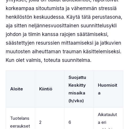
korkeampaa sitoutumista ja vähemmän stressiä
henkilöstön keskuudessa. Käytä tätä perustasona,
aja sitten neljännesvuosittainen suunnittelusykli
johdon ja tiimin kanssa rajojen säätämiseksi,
säästettyjen resurssien mittaamiseksi ja jatkuvien
muutosten aiheuttaman trauman käsittelemiseksi.
Kun olet valmis, toteuta suunnitelma.
Suojattu
Keskitty
Huomioit
Aloite
Kiintiö
misaika
a
(h/vko)
Aikataulut
Tuotelans
2
6
a eri
eeraukset