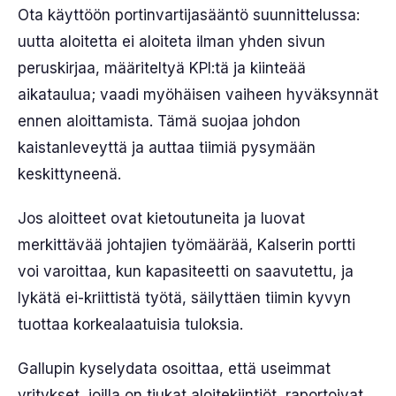
Ota käyttöön portinvartijasääntö suunnittelussa:
uutta aloitetta ei aloiteta ilman yhden sivun
peruskirjaa, määriteltyä KPI:tä ja kiinteää
aikataulua; vaadi myöhäisen vaiheen hyväksynnät
ennen aloittamista. Tämä suojaa johdon
kaistanleveyttä ja auttaa tiimiä pysymään
keskittyneenä.
Jos aloitteet ovat kietoutuneita ja luovat
merkittävää johtajien työmäärää, Kalserin portti
voi varoittaa, kun kapasiteetti on saavutettu, ja
lykätä ei-kriittistä työtä, säilyttäen tiimin kyvyn
tuottaa korkealaatuisia tuloksia.
Gallupin kyselydata osoittaa, että useimmat
yritykset, joilla on tiukat aloitekiintiöt, raportoivat