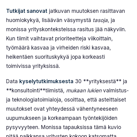
Tutkijat sanovat
jatkuvan muutoksen rasittavan
huomiokykyä, lisäävän väsymystä
tasoja
, ja
monissa yrityskonteksteissa rasitus jää näkyviin.
Kun tiimit vaihtavat prioriteetteja viikoittain,
työmäärä kasvaa ja virheiden riski kasvaa,
heikentäen suorituskykyä jopa korkeasti
toimivissa yrityksissä.
Data
kyselytutkimuksesta
30 **yrityksestä** ja
**konsultointi**tiimistä,
mukaan lukien
valmistus-
ja teknologiatoimialoja, osoittaa, että asteittaiset
muutokset ovat yhteydessä vähentyneeseen
uupumukseen ja korkeampaan työntekijöiden
pysyvyyteen. Monissa tapauksissa tämä kuvio
pitää paikkansa yritysten kokoon katsomatta,