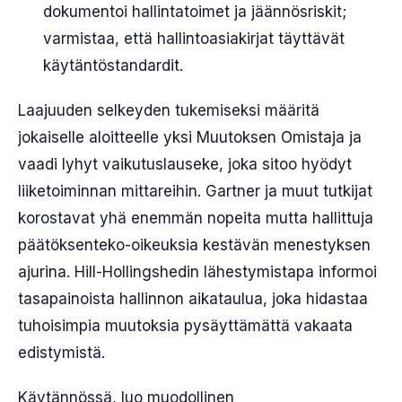
dokumentoi hallintatoimet ja jäännösriskit;
varmistaa, että hallintoasiakirjat täyttävät
käytäntöstandardit.
Laajuuden selkeyden tukemiseksi määritä
jokaiselle aloitteelle yksi Muutoksen Omistaja ja
vaadi lyhyt vaikutuslauseke, joka sitoo hyödyt
liiketoiminnan mittareihin. Gartner ja muut tutkijat
korostavat yhä enemmän nopeita mutta hallittuja
päätöksenteko-oikeuksia kestävän menestyksen
ajurina. Hill-Hollingshedin lähestymistapa informoi
tasapainoista hallinnon aikataulua, joka hidastaa
tuhoisimpia muutoksia pysäyttämättä vakaata
edistymistä.
Käytännössä, luo muodollinen