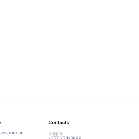
e
Contacts
ransporteur
Chypre
+357 25 123889