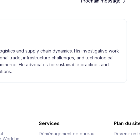
Prochain message
logistics and supply chain dynamics. His investigative work
tional trade, infrastructure challenges, and technological
merce. He advocates for sustainable practices and
tions.
Services
Plan du sit
ul
Déménagement de bureau
Devenir un t
e World in