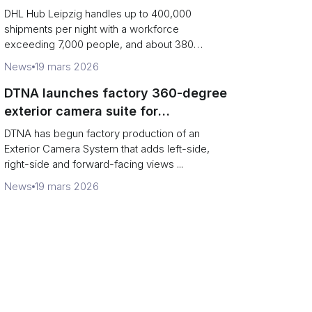
Network
DHL Hub Leipzig handles up to 400,000
shipments per night with a workforce
exceeding 7,000 people, and about 380
colleag...
News
19 mars 2026
DTNA launches factory 360-degree
exterior camera suite for
Freightliner and Western Star
DTNA has begun factory production of an
vocational trucks
Exterior Camera System that adds left-side,
right-side and forward-facing views ...
News
19 mars 2026