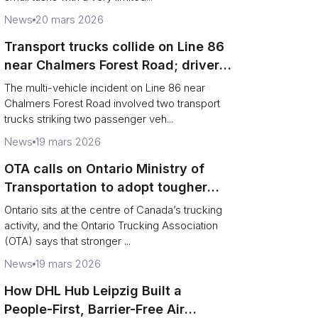
News
20 mars 2026
Transport trucks collide on Line 86
near Chalmers Forest Road; driver
charged after secondary impact
The multi-vehicle incident on Line 86 near
Chalmers Forest Road involved two transport
trucks striking two passenger veh...
News
19 mars 2026
OTA calls on Ontario Ministry of
Transportation to adopt tougher
enforcement and compliance
Ontario sits at the centre of Canada’s trucking
measures
activity, and the Ontario Trucking Association
(OTA) says that stronger ...
News
19 mars 2026
How DHL Hub Leipzig Built a
People-First, Barrier-Free Air