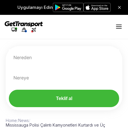
Uygulamayı Edin
Nereden
Nereye
Teklif al
Home
/
News
/
Mississauga Polisi Çalıntı Kamyonetleri Kurtardı ve Üç