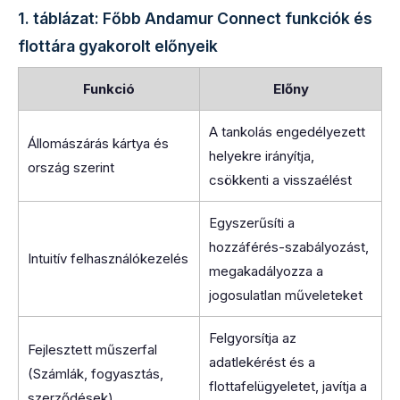
1. táblázat: Főbb Andamur Connect funkciók és
flottára gyakorolt előnyeik
Funkció
Előny
A tankolás engedélyezett
Állomászárás kártya és
helyekre irányítja,
ország szerint
csökkenti a visszaélést
Egyszerűsíti a
hozzáférés-szabályozást,
Intuitív felhasználókezelés
megakadályozza a
jogosulatlan műveleteket
Felgyorsítja az
Fejlesztett műszerfal
adatlekérést és a
(Számlák, fogyasztás,
flottafelügyeletet, javítja a
szerződések)