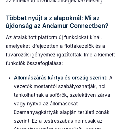
az emelkedő útvonalköltségek kezeléséig.
Többet nyújt a z alapoknál: Mi az
újdonság az Andamur Connectben?
Az átalakított platform új funkciókat kínál,
amelyeket kifejezetten a flottakezelők és a
fuvarozók igényeihez igazítottak. Íme a kiemelt
funkciók összefoglalása:
Állomászárás kártya és ország szerint:
A
vezetők mostantól szabályozhatják, hol
tankolhatnak a sofőrök, szelektíven zárva
vagy nyitva az állomásokat
üzemanyagkártyák alapján területi zónák
szerint. Ez a testreszabás nemcsak az