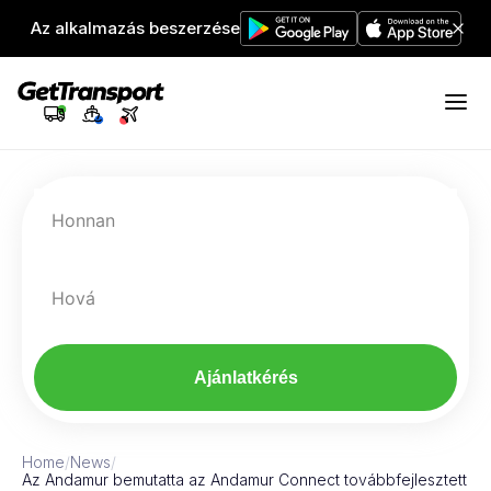
Az alkalmazás beszerzése
Honnan
Hová
Ajánlatkérés
Home
/
News
/
Az Andamur bemutatta az Andamur Connect továbbfejlesztett