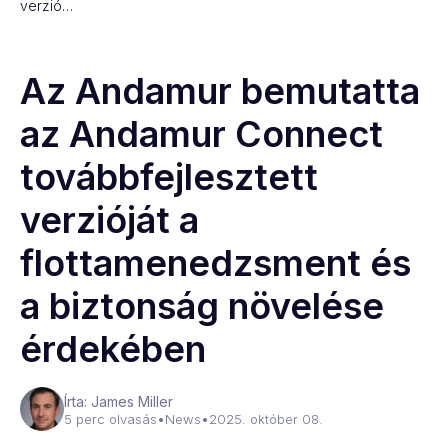
verzió…
Az Andamur bemutatta
az Andamur Connect
továbbfejlesztett
verzióját a
flottamenedzsment és
a biztonság növelése
érdekében
Írta: James Miller
5 perc olvasás
•
News
•
2025. október 08.