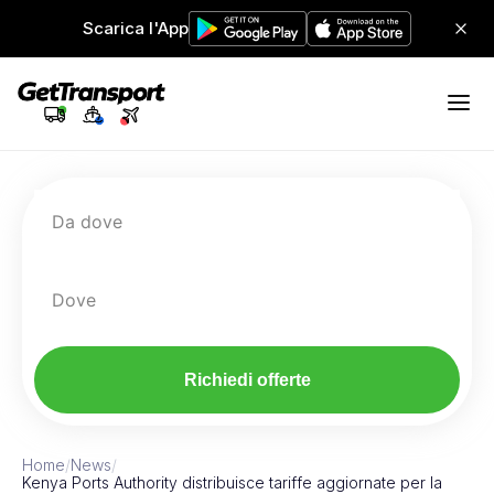
Scarica l'App
Da dove
Dove
Richiedi offerte
Home
/
News
/
Kenya Ports Authority distribuisce tariffe aggiornate per la