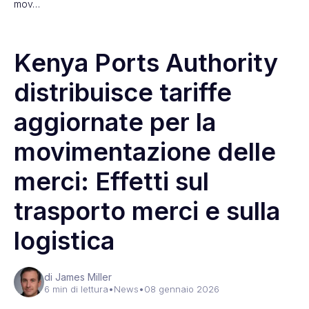
mov…
Kenya Ports Authority
distribuisce tariffe
aggiornate per la
movimentazione delle
merci: Effetti sul
trasporto merci e sulla
logistica
di James Miller
6 min di lettura
•
News
•
08 gennaio 2026