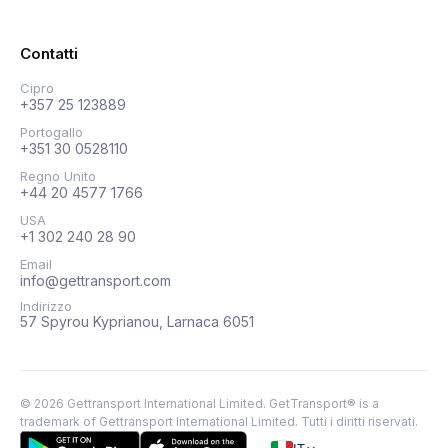
Contatti
Cipro
+357 25 123889
Portogallo
+351 30 0528110
Regno Unito
+44 20 4577 1766
USA
+1 302 240 28 90
Email
info@gettransport.com
Indirizzo
57 Spyrou Kyprianou, Larnaca 6051
©
2026
Gettransport International Limited. GetTransport® is a
trademark of Gettransport International Limited.
Tutti i diritti riservati.