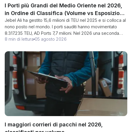
I Porti più Grandi del Medio Oriente nel 2026,
in Ordine di Classifica (Volume vs Esposizione
Jebel Ali ha gestito 15,6 milioni di TEU nel 2025 e si colloca al
allo Stretto)
nono posto nel mondo. I porti sauditi hanno movimentato
8.317.235 TEU, AD Ports 7,7 milioni. Nel 2026 una seconda
8 min di lettura
05 agosto 2026
colonna conta quanto il volume: da quale parte dello Stretto di
Hormuz si trova ciascun attracco, e perché uno stretto
ufficialmente aperto ha comunque visto sei transiti in un
giorno.
I maggiori corrieri di pacchi nel 2026,