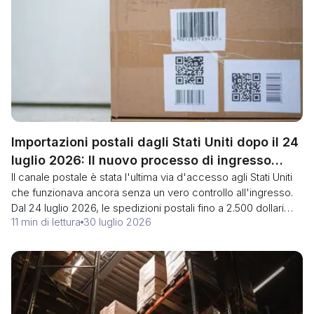
orientale e occidentale e le cinque domande da porre a un
vettore riguardo al tratto di trasbordo.
Importazioni postali dagli Stati Uniti dopo il 24
luglio 2026: Il nuovo processo di ingresso
Il canale postale è stata l'ultima via d'accesso agli Stati Uniti
postale e il Tipo di Ingresso 13
che funzionava ancora senza un vero controllo all'ingresso.
Dal 24 luglio 2026, le spedizioni postali fino a 2.500 dollari
11 min di lettura
30 luglio 2026
sono soggette a un nuovo processo ai sensi del 19 CFR Parte
145: classificazione a 10 cifre, cauzione continua, pagamento
mensile dei dazi e solo il proprietario, l'acquirente o un
broker autorizzato può presentare la dichiarazione. Ecco
cosa richiede, cosa ne resta escluso e perché il 22 ottobre
conta più della data di entrata in vigore.