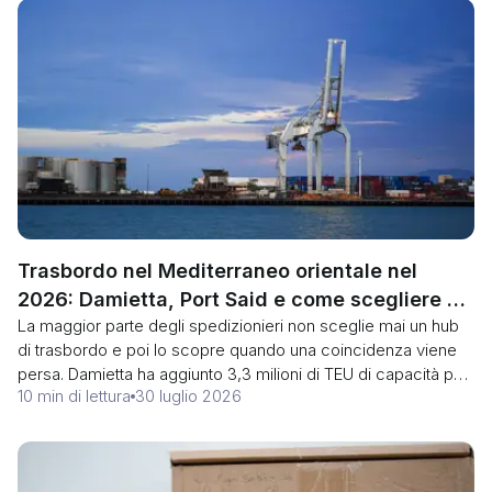
lunghezza totale. Ecco la classifica e le due misure che
decidono effettivamente se un camion può percorrere la
corsia.
Trasbordo nel Mediterraneo orientale nel
2026: Damietta, Port Said e come scegliere un
La maggior parte degli spedizionieri non sceglie mai un hub
hub
di trasbordo e poi lo scopre quando una coincidenza viene
persa. Damietta ha aggiunto 3,3 milioni di TEU di capacità per
10 min di lettura
30 luglio 2026
il trasbordo a febbraio 2026 sull'asse del Suez, proprio
mentre gli operatori valutano un ritorno al canale. Ecco cosa
fa diversamente un terminale che mette al primo posto il
trasbordo, come si confrontano gli hub del Mediterraneo