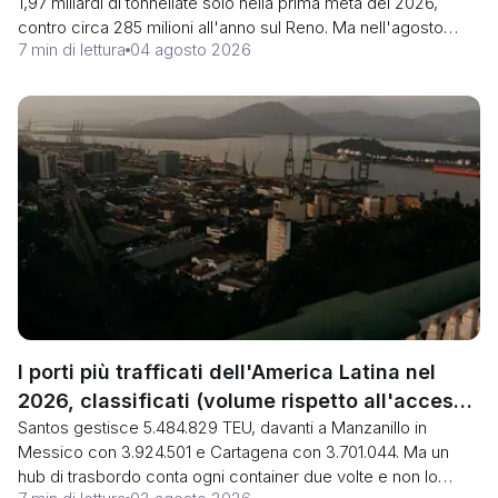
1,97 miliardi di tonnellate solo nella prima metà del 2026,
contro circa 285 milioni all'anno sul Reno. Ma nell'agosto
7 min di lettura
04 agosto 2026
2026 il livello di Kaub ha raggiunto i 25 cm, le chiatte
navigavano con un carico di circa il 20 percento e le tariffe a
sud di Kaub sono passate da circa 20 a quasi 150 euro per
tonnellata. Ecco la classifica dei tonnellaggi e il rischio di
pescaggio che nessuna classifica pubblica.
I porti più trafficati dell'America Latina nel
2026, classificati (volume rispetto all'accesso
Santos gestisce 5.484.829 TEU, davanti a Manzanillo in
al gateway)
Messico con 3.924.501 e Cartagena con 3.701.044. Ma un
hub di trasbordo conta ogni container due volte e non lo