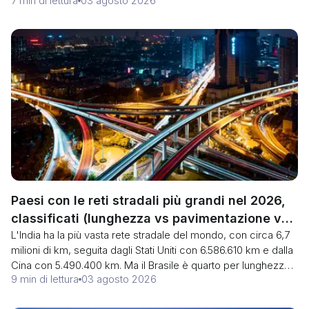
7 min di lettura
03 agosto 2026
smaltisce in alcun mercato, quindi la classifica e l'utilità di un
porto sono due cose diverse. Ecco i numeri della CEPAL,
cosa nascondono e dove si inserisce Chancay.
Paesi con le reti stradali più grandi nel 2026,
classificati (lunghezza vs pavimentazione vs
L'India ha la più vasta rete stradale del mondo, con circa 6,7
autostrada)
milioni di km, seguita dagli Stati Uniti con 6.586.610 km e dalla
Cina con 5.490.400 km. Ma il Brasile è quarto per lunghezza,
9 min di lettura
03 agosto 2026
con solo l'11% della sua rete asfaltata, e la Cina guida il
mondo per chilometri di autostrade pur essendo terza per