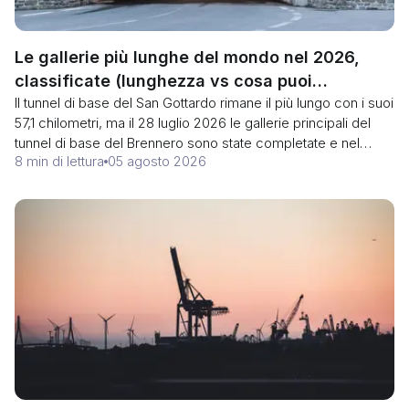
Le gallerie più lunghe del mondo nel 2026,
classificate (lunghezza vs cosa puoi
Il tunnel di base del San Gottardo rimane il più lungo con i suoi
trasportare)
57,1 chilometri, ma il 28 luglio 2026 le gallerie principali del
tunnel di base del Brennero sono state completate e nel
8 min di lettura
05 agosto 2026
2032 aprirà un tracciato di 64 chilometri. Ecco la classifica,
più le restrizioni che decidono effettivamente il vostro
percorso: la categoria del tunnel per le vostre merci
pericolose, un limite di altezza di 4,00 metri e chiusure
notturne di otto ore al Monte Bianco da metà settembre.