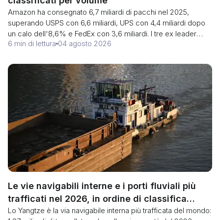
classificati per volume
Amazon ha consegnato 6,7 miliardi di pacchi nel 2025,
superando USPS con 6,6 miliardi, UPS con 4,4 miliardi dopo
un calo dell'8,6% e FedEx con 3,6 miliardi. I tre ex leader
6 min di lettura
04 agosto 2026
gestiscono ora il 61% dei pacchi statunitensi, in calo rispetto
all'85% prima della pandemia. A livello globale la classifica è
cinese e SF Express non è nemmeno leader in quella.
Le vie navigabili interne e i porti fluviali più
trafficati nel 2026, in ordine di classifica
Lo Yangtze è la via navigabile interna più trafficata del mondo:
(Tonnellaggio vs Rischio di pescaggio)