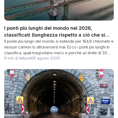
I ponti più lunghi del mondo nel 2026,
classificati (lunghezza rispetto a ciò che si
Il ponte più lungo del mondo si estende per 164,8 chilometri e
può attraversare in auto)
nessun camion lo attraverserà mai. Ecco i ponti più lunghi in
classifica, quali trasportano merci e perché un limite di 30
8 min di lettura
06 agosto 2026
tonnellate supera ogni volta un record.