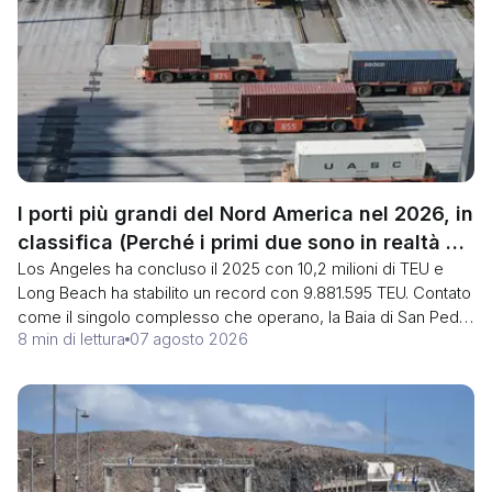
I porti più grandi del Nord America nel 2026, in
classifica (Perché i primi due sono in realtà un
Los Angeles ha concluso il 2025 con 10,2 milioni di TEU e
unico porto)
Long Beach ha stabilito un record con 9.881.595 TEU. Contato
come il singolo complesso che operano, la Baia di San Pedro
8 min di lettura
07 agosto 2026
ha movimentato 20,1 milioni di TEU, il 41% in più di Rotterdam.
Ecco la classifica, più lo squilibrio delle importazioni che
colpisce ogni esportatore.