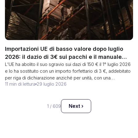
Importazioni UE di basso valore dopo luglio
2026: il dazio di 3€ sui pacchi e il manuale
L'UE ha abolito il suo sgravio sui dazi di 150 € il 1° luglio 2026
IOSS
e lo ha sostituito con un importo forfettario di 3 €, addebitato
per riga di dichiarazione anziché per unità, con una
11 min di lettura
29 luglio 2026
commissione di gestione di 2 € dovuta entro il 1° novembre.
L'IOSS non copre i dazi. Ecco chi è il debitore doganale,
perché cinque camicie identiche costano 3 € e due articoli
diversi costano 6 €, e le soluzioni da adottare ora.
Next ›
1
/
609