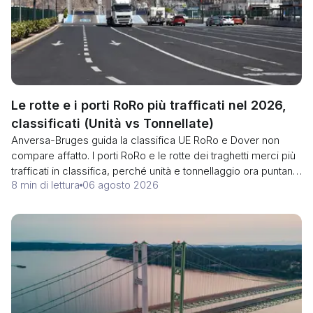
Le rotte e i porti RoRo più trafficati nel 2026,
classificati (Unità vs Tonnellate)
Anversa-Bruges guida la classifica UE RoRo e Dover non
compare affatto. I porti RoRo e le rotte dei traghetti merci più
trafficati in classifica, perché unità e tonnellaggio ora puntano
8 min di lettura
06 agosto 2026
in direzioni opposte, e dove si colloca il sistema di
Ingresso/Uscita dell'UE per gli autisti merci.