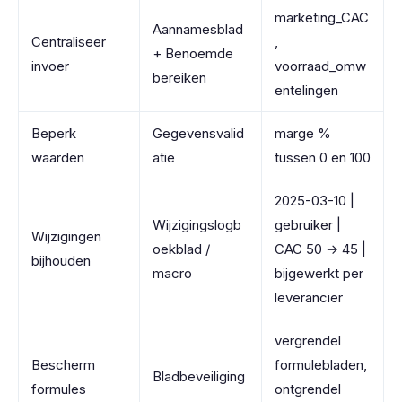
marketing_CAC
Aannamesblad
Centraliseer
,
+ Benoemde
invoer
voorraad_omw
bereiken
entelingen
Beperk
Gegevensvalid
marge %
waarden
atie
tussen 0 en 100
2025-03-10 |
Wijzigingslogb
gebruiker |
Wijzigingen
oekblad /
CAC 50 → 45 |
bijhouden
macro
bijgewerkt per
leverancier
vergrendel
Bescherm
formulebladen,
Bladbeveiliging
formules
ontgrendel