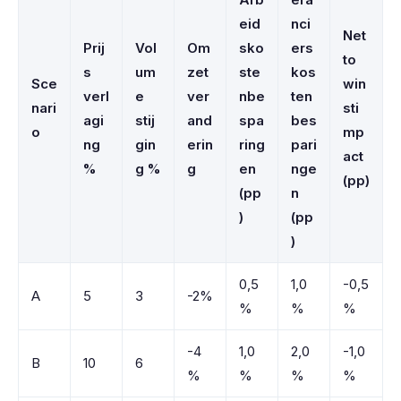
eid
nci
Net
Prij
Vol
Om
sko
ers
to
s
um
zet
ste
kos
Sce
win
verl
e
ver
nbe
ten
nari
sti
agi
stij
and
spa
bes
o
mp
ng
gin
erin
ring
pari
act
%
g %
g
en
nge
(pp)
(pp
n
)
(pp
)
0,5
1,0
-0,5
A
5
3
-2%
%
%
%
-4
1,0
2,0
-1,0
B
10
6
%
%
%
%