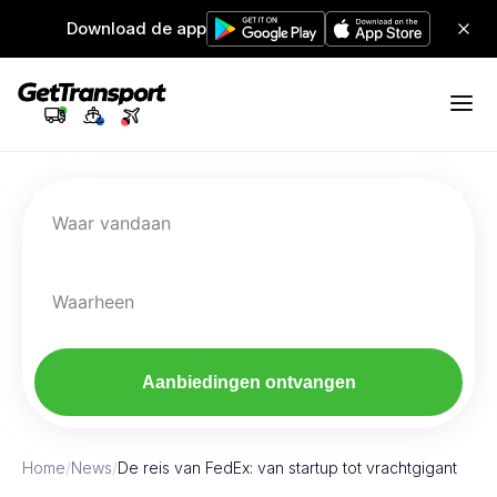
Download de app
Waar vandaan
Waarheen
Aanbiedingen ontvangen
Home
/
News
/
De reis van FedEx: van startup tot vrachtgigant