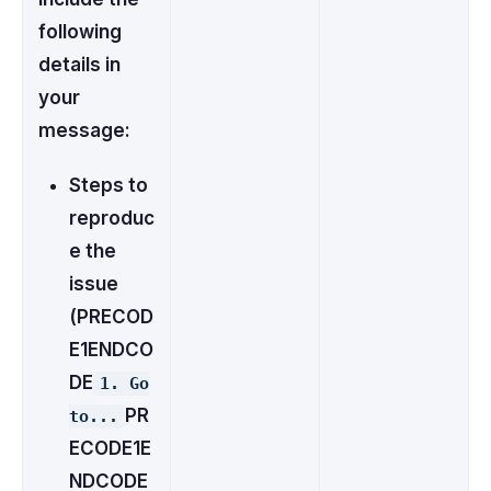
following
details in
your
message:
Steps to
reproduc
e the
issue
(PRECOD
E1ENDCO
DE
1. Go
PR
to...
ECODE1E
NDCODE