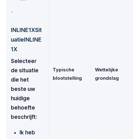
`
INLINE1XSit
uatieINLINE
1X
Selecteer
Typische
Wettelijke
de situatie
blootstelling
grondslag
die het
beste uw
huidige
behoefte
beschrijft:
Ik heb