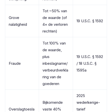
Tot ~50% van
Grove
de waarde (of
19 U.S.C. § 1592
nalatigheid
4× de verloren
rechten)
Tot 100% van
de waarde,
plus
19 U.S.C. § 1592
Fraude
inbeslagname/
/ 18 U.S.C. §
verbeurdverkla
1595a
ring van de
goederen
2025
Bijkomende
wederkerige-
Overslagtoesla
vaste 40%
tarief