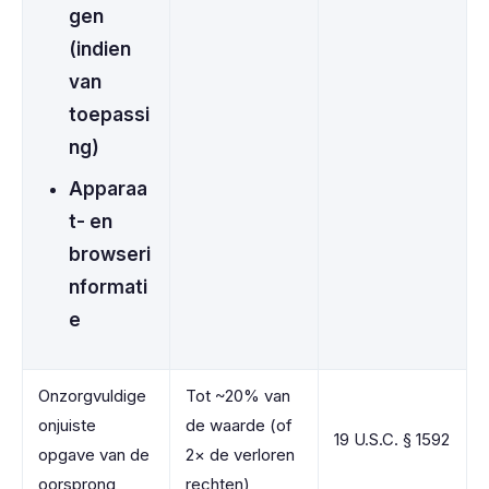
gen
(indien
van
toepassi
ng)
Apparaa
t- en
browseri
nformati
e
Onzorgvuldige
Tot ~20% van
onjuiste
de waarde (of
19 U.S.C. § 1592
opgave van de
2× de verloren
oorsprong
rechten)