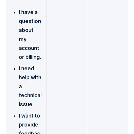
I have a
question
about
my
account
or billing.
I need
help with
a
technical
issue.
I want to
provide
feedbac