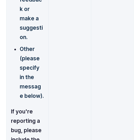
k or
make a
suggesti
on.
Other
(please
specify
in the
messag
e below).
If you're
reporting a
bug, please
include the