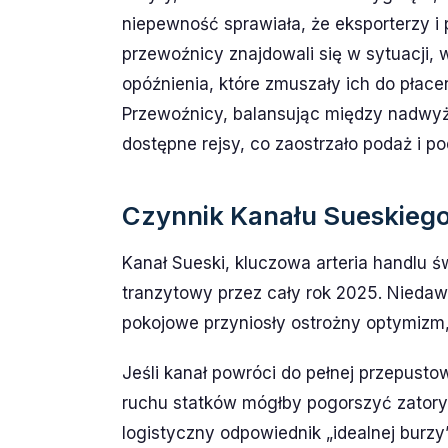
niepewność sprawiała, że eksporterzy i 
przewoźnicy znajdowali się w sytuacji, w
opóźnienia, które zmuszały ich do płace
Przewoźnicy, balansując między nadwyżk
dostępne rejsy, co zaostrzało podaż i p
Czynnik Kanału Sueskieg
Kanał Sueski, kluczowa arteria handlu
tranzytowy przez cały rok 2025. Niedaw
pokojowe przyniosły ostrożny optymizm,
Jeśli kanał powróci do pełnej przepust
ruchu statków mógłby pogorszyć zator
logistyczny odpowiednik „idealnej burzy