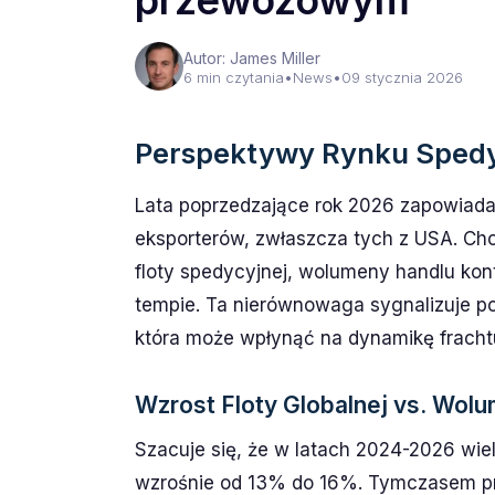
przewozowym
Autor: James Miller
6 min czytania
•
News
•
09 stycznia 2026
Perspektywy Rynku Spedy
Lata poprzedzające rok 2026 zapowiadaj
eksporterów, zwłaszcza tych z USA. Cho
floty spedycyjnej, wolumeny handlu ko
tempie. Ta nierównowaga sygnalizuje p
która może wpłynąć na dynamikę fracht
Wzrost Floty Globalnej vs. Wo
Szacuje się, że w latach 2024-2026 wie
wzrośnie od 13% do 16%. Tymczasem prz