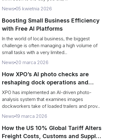
News
05 kwietnia 2026
Boosting Small Business Efficiency
with Free AI Platforms
In the world of local business, the biggest
challenge is often managing a high volume of
small tasks with a very limited...
News
20 marca 2026
How XPO’s AI photo checks are
reshaping dock operations and
service response
XPO has implemented an AI-driven photo-
analysis system that examines images
dockworkers take of loaded trailers and prov...
News
19 marca 2026
How the US 10% Global Tariff Alters
Freight Costs, Customs and Supply