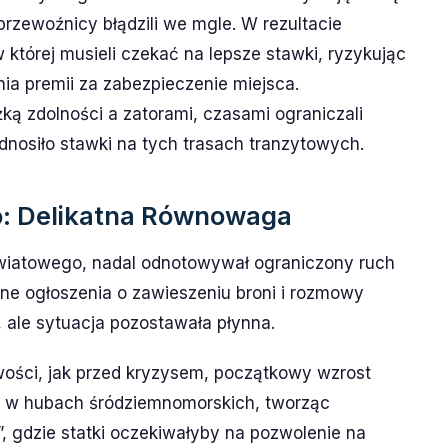
przewoźnicy błądzili we mgle. W rezultacie
 której musieli czekać na lepsze stawki, ryzykując
nia premii za zabezpieczenie miejsca.
ą zdolności a zatorami, czasami ograniczali
odnosiło stawki na tych trasach tranzytowych.
o: Delikatna Równowaga
 światowego, nadal odnotowywał ograniczony ruch
ne ogłoszenia o zawieszeniu broni i rozmowy
 ale sytuacja pozostawała płynna.
owości, jak przed kryzysem, początkowy wzrost
y w hubach śródziemnomorskich, tworząc
”, gdzie statki oczekiwałyby na pozwolenie na