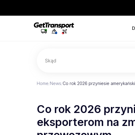
D
Skąd
Home
/
News
/
Co rok 2026 przyniesie amerykańsk
Co rok 2026 przyn
eksporterom na zm