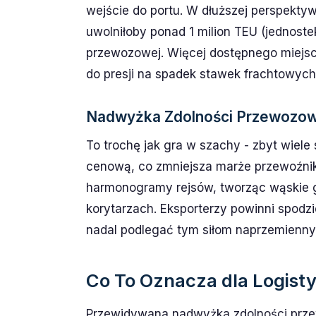
wejście do portu. W dłuższej perspekty
uwolniłoby ponad 1 milion TEU (jednost
przewozowej. Więcej dostępnego miejsc
do presji na spadek stawek frachtowych
Nadwyżka Zdolności Przewozow
To trochę jak gra w szachy - zbyt wie
cenową, co zmniejsza marże przewoźni
harmonogramy rejsów, tworząc wąskie g
korytarzach. Eksporterzy powinni spodz
nadal podlegać tym siłom naprzemienn
Co To Oznacza dla Logist
Przewidywana nadwyżka zdolności prze