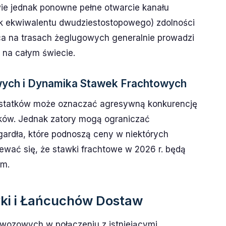
wie jednak ponowne pełne otwarcie kanału
ek ekwiwalentu dwudziestostopowego) zdolności
a na trasach żeglugowych generalnie prowadzi
 na całym świecie.
ych i Dynamika Stawek Frachtowych
le statków może oznaczać agresywną konkurencję
ków. Jednak zatory mogą ograniczać
ardła, które podnoszą ceny w niektórych
iewać się, że stawki frachtowe w 2026 r. będą
ym.
yki i Łańcuchów Dostaw
wozowych w połączeniu z istniejącymi