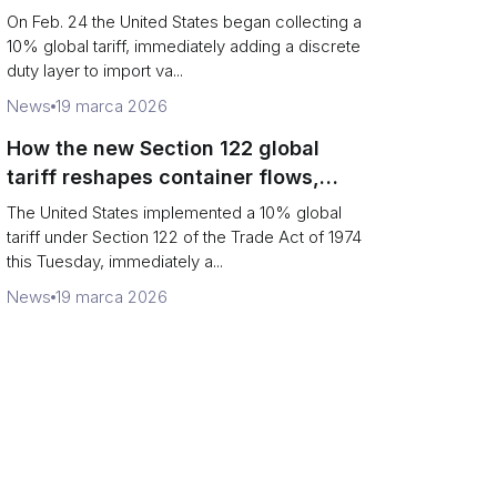
Chains
On Feb. 24 the United States began collecting a
10% global tariff, immediately adding a discrete
duty layer to import va...
News
19 marca 2026
How the new Section 122 global
tariff reshapes container flows,
airfreight and importer planning
The United States implemented a 10% global
tariff under Section 122 of the Trade Act of 1974
this Tuesday, immediately a...
News
19 marca 2026