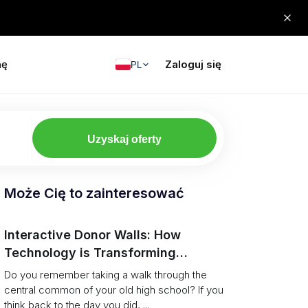
nę
Zaloguj się
PL
Uzyskaj oferty
Może Cię to zainteresować
Interactive Donor Walls: How
Technology is Transforming
Campus Philanthropy
Do you remember taking a walk through the
central common of your old high school? If you
think back to the day you did, ...