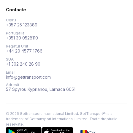
Contacte
Cipru
+357 25 123889
Portugalia
+351 30 0528110
Regatul Unit
+44 20 4577 1766
SUA
+1 302 240 28 90
Email
info@gettransport.com
Adresă
57 Spyrou Kyprianou, Larnaca 6051
©
2026
Gettransport International Limited. GetTransport® is a
trademark of Gettransport International Limited.
Toate drepturile
rezervate.
RO