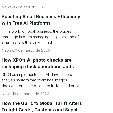
News
05 de abril de 2026
Boosting Small Business Efficiency
with Free AI Platforms
In the world of local business, the biggest
challenge is often managing a high volume of
small tasks with a very limited...
News
20 de março de 2026
How XPO’s AI photo checks are
reshaping dock operations and
service response
XPO has implemented an AI-driven photo-
analysis system that examines images
dockworkers take of loaded trailers and prov...
News
19 de março de 2026
How the US 10% Global Tariff Alters
Freight Costs, Customs and Supply